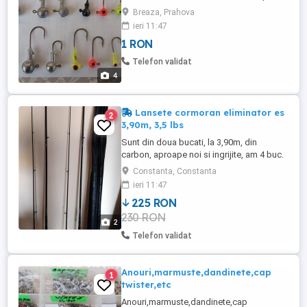
twister mic - Stoc 70 buc / 1 leu buc.
Breaza, Prahova
ieri 11:47
1 RON
Telefon validat
4
Lansete cormoran eliminator es
2
3,90m, 3,5 lbs
Sunt din doua bucati, la 3,90m, din
carbon, aproape noi si ingrijite, am 4 buc.
Constanta, Constanta
ieri 11:47
225 RON
230 RON
2
Telefon validat
Anouri,marmuste,dandinete,cap
1
twister,etc
Anouri,marmuste,dandinete,cap