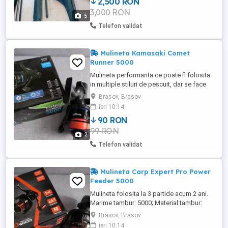
2,500 RON
3,000 RON
5
Telefon validat
Mulineta Kamasaki Comet
Runner 5000
Mulineta performanta ce poate fi folosita
in multiple stiluri de pescuit, dar se face
remarcata cel mai bine in pescuitul
Brasov, Brasov
stationar. Corp: grafit Frana frontala
ieri 10:14
Baitrunner Nr. rulmenti: 7+1 Raport
90 RON
recuperare: 5.2:1 Capacitate tambur:
99 RON
0.28mm 250m Greutate: 485g
2
Telefon validat
Mulineta Carp Expert Pro Power
Feeder 5000
Mulineta folosita la 3 partide acum 2 ani.
Marime tambur: 5000; Material tambur:
aliaj tratat anticoroziune; Tambur de
Brasov, Brasov
rezerva: Grafit; Capacitate tambur: 0.30mm
ieri 10:14