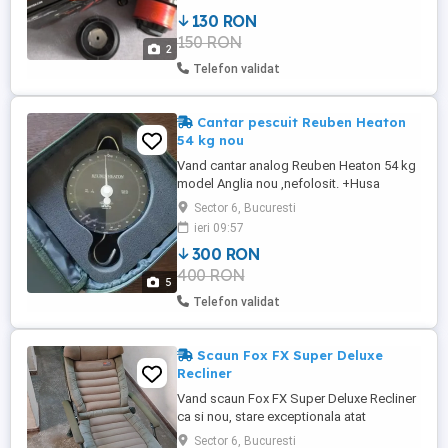
175m; Raport de recuperare: 4.1:1; Numar
130 RON
Rulmenti: 5+1; Material corp mulineta:
150 RON
Grafit; Greutate (cantarita de
2
MarelePescar):413g; Frana: ...
Telefon validat
Cantar pescuit Reuben Heaton
54 kg nou
Vand cantar analog Reuben Heaton 54 kg
model Anglia nou ,nefolosit. +Husa
Shimano scales noua nefolosita. Pret 300
Sector 6, Bucuresti
roni usor negociabil
ieri 09:57
300 RON
400 RON
5
Telefon validat
Scaun Fox FX Super Deluxe
Recliner
Vand scaun Fox FX Super Deluxe Recliner
ca si nou, stare exceptionala atat
functional cat si estetic,curat,talpici
Sector 6, Bucuresti