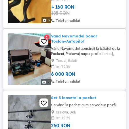
160 RON
185 RON
3
Telefon validat
Vand Navomodel Sonar
1
Toslon+Autopilot
Vând Navomodel construit la băiatul de la
Pucheni, Prahova( super profesionist),
folosit numai o dată( se poate vedea că
Tecuci, Galati
este practic nou ) Pe mine m a costat:
ieri 10:36
2400 lei navomodelul+ 2500 lei Sonar
6 000 RON
Toslon TF 500+ 2200lei Autopilot( made
in Germany). La astea s au adăugat un
Telefon validat
5
încărcător profesional Skyrk ...
Set 3 lansete la pachet
Se vând la pachet cum se vede in poză
Craiova, Dolj
ieri 10:29
250 RON