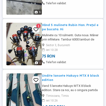
Telefon validat
5
Vând 5 mulinete Rubin Han. Prețul e
1
pe bucata. Hi
Mulinete cu 10 rulmenti. Guta noua. Mâner
prin infiletare. Tambur 6000.tamburi de
rezerva. Folosite de 9 ori. Prețul e pe
Sector 3, Bucuresti
bucata.
ieri 10:28
75 RON
Telefon validat
1
Undite lansete Hakuyo MTX 8 black
edition
Vand 5 lansete Hakuyo MTX 8 black
edition. Stare ca noi, au o singura partida
de pescuit. pret 3000 toate sau 800
Timisoara, Timis
bucata.
ieri 10:26