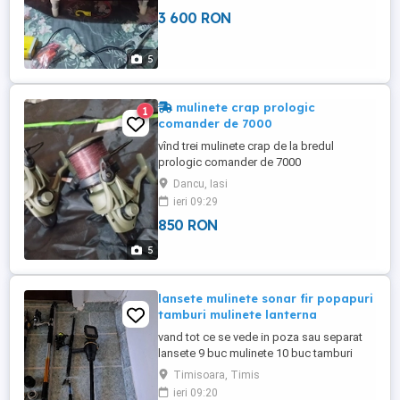
baterii plumb noi,deci ce e in poze e
3 600 RON
real,deci fire întinse.
5
mulinete crap prologic
1
comander de 7000
vînd trei mulinete crap de la bredul
prologic comander de 7000
Dancu, Iasi
ieri 09:29
850 RON
5
lansete mulinete sonar fir popapuri
tamburi mulinete lanterna
vand tot ce se vede in poza sau separat
lansete 9 buc mulinete 10 buc tamburi
mulinete sonar pești plasa depozitat pești
Timisoara, Timis
galeata fir testil fir monofilament 3d lampa
ieri 09:20