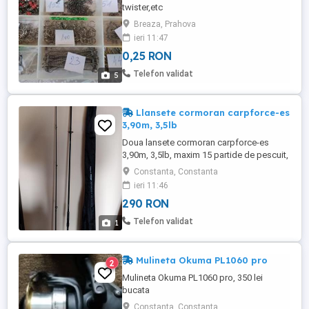
twister,etc
Breaza, Prahova
ieri 11:47
0,25 RON
Telefon validat
5
Llansete cormoran carpforce-es
3,90m, 3,5lb
Doua lansete cormoran carpforce-es
3,90m, 3,5lb, maxim 15 partide de pescuit,
pret 580 Lei, amandoua, transportul il
Constanta, Constanta
suporta cumparatorul, In anuntul meu
ieri 11:46
exista lansete si mulinete
290 RON
Telefon validat
1
Mulineta Okuma PL1060 pro
2
Mulineta Okuma PL1060 pro, 350 lei
bucata
Constanta, Constanta