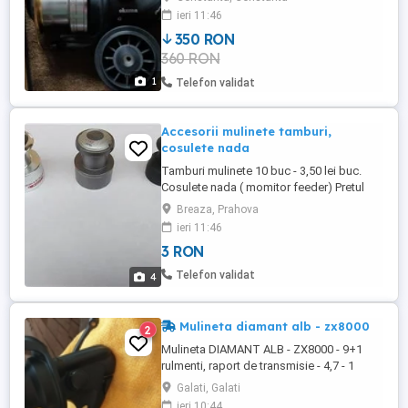
ieri 11:46
350 RON
360 RON
1
Telefon validat
Accesorii mulinete tamburi,
cosulete nada
Tamburi mulinete 10 buc - 3,50 lei buc.
Cosulete nada ( momitor feeder) Pretul
este de 3 lei pe buc. - 80gr - 1 buc - 65gr -
Breaza, Prahova
2 buc - 50gr - 2 buc - 25gr - 6 buc Nu se
ieri 11:46
vinde en detail.
3 RON
Telefon validat
4
Mulineta diamant alb - zx8000
2
Mulineta DIAMANT ALB - ZX8000 - 9+1
rulmenti, raport de transmisie - 4,7 - 1
Galati, Galati
ieri 10:44