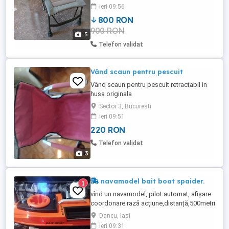
perfect functionale nezgariate,manerele
ieri 09:56
curate ,integrale,curelele sezutului
800 RON
ferme,perna capului cat si materialul
900 RON
spatelui si sezutului sunt ca si noi...
5
Lipsind din tara de ceva ...
Telefon validat
Vând scaun pentru pescuit
Vând scaun pentru pescuit retractabil in
husa originala
Sector 3, Bucuresti
ieri 09:51
220 RON
Telefon validat
3
navamodel bait boat spaider.
1
vînd un navamodel, pilot automat, afișare
coordonare rază acțiune,distanță,500metri
, include doi clești plantare, husă
Dancu, Iasi
originală,barca e nouă,mai am două
ieri 09:31