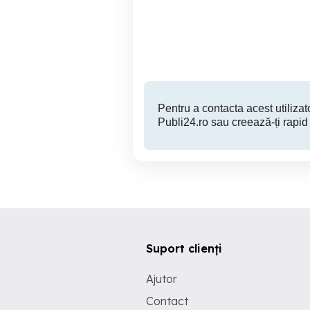
bucăți disponibile | Angro
En-Gros
Sector 3
60 RON
Pentru a contacta acest utilizato
Publi24.ro sau creează-ți rapid
Suport clienți
Ajutor
Contact