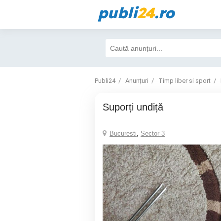
publi
24
.ro
Publi24
Anunțuri
Timp liber si sport
Suporți undiță
Bucuresti
,
Sector 3