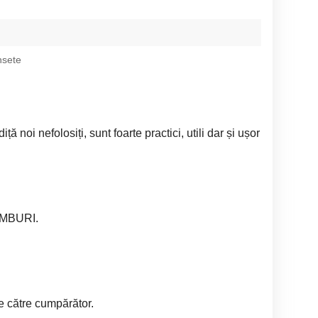
nsete
ță noi nefolosiți, sunt foarte practici, utili dar și ușor
MBURI.
de către cumpărător.