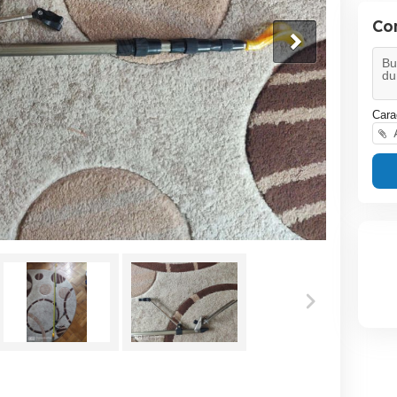
Co
Cara
A