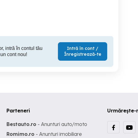
(Doncea Concept)
decor panoplie colectie -
Sport
mulineta - SHEAKSPEARE
2002 HK
Arad
Sector 5
S
5 RON
100 RON
15
r, intră în contul tău
Intră în cont /
Înregistrează-te
 un cont nou!
Parteneri
Urmărește-
Bestauto.ro
- Anunturi auto/moto
Romimo.ro
- Anunturi imobiliare