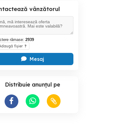
ntactează vânzătorul
ctere rămase:
2939
daugă fișier
?
Mesaj
Distribuie anunțul pe