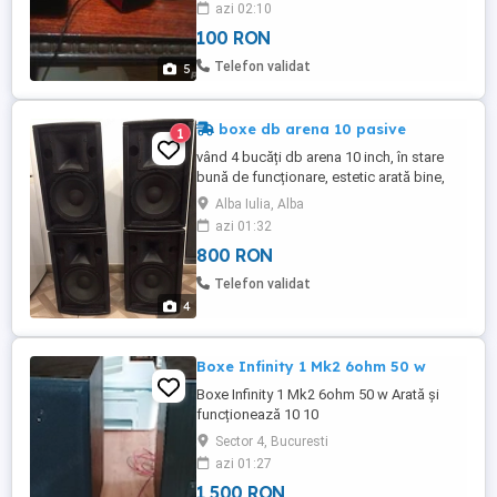
azi 02:10
195x105x10mm Pre 100 Lei
100 RON
Telefon validat
5
boxe db arena 10 pasive
1
vând 4 bucăți db arena 10 inch, în stare
bună de funcționare, estetic arată bine,
detalii în ultimele poze. Se vând pereche
Alba Iulia, Alba
sau toate 4, prețul este pe bucată. Se pot
azi 01:32
vedea și testa, prefer predare personală,
800 RON
dar trimit și prin curier. nu doresc
schimburi!
Telefon validat
4
Boxe Infinity 1 Mk2 6ohm 50 w
Boxe Infinity 1 Mk2 6ohm 50 w Arată și
funcționează 10 10
Sector 4, Bucuresti
azi 01:27
1 500 RON