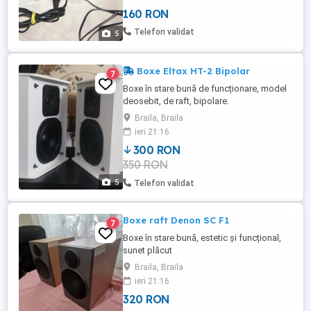
160 RON
Telefon validat
5
Boxe Eltax HT-2 Bipolar
7
Boxe în stare bună de funcționare, model
deosebit, de raft, bipolare.
Braila, Braila
ieri 21:16
300 RON
350 RON
5
Telefon validat
Boxe raft Denon SC F1
7
Boxe în stare bună, estetic și funcțional,
sunet plăcut
Braila, Braila
ieri 21:16
320 RON