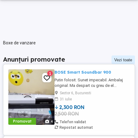
Boxe de vanzare
Anunțuri promovate
Vezi toate
BOSE Smart Soundbar 900
1
Putin folosit. Sunet impecabil. Ambalaj
original. Ma despart cu greu de el...
(Probleme medicale)
Sector 6, Bucuresti
31 iulie
2,300 RON
2,500 RON
Promovat
4
Telefon validat
Repostat automat