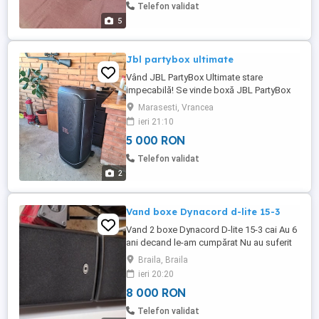
Telefon validat
5
Jbl partybox ultimate
Vând JBL PartyBox Ultimate stare
impecabilă! Se vinde boxă JBL PartyBox
Ultimate, cumpărată acum aproximativ 1
Marasesti, Vrancea
an. A fost folosită foarte puțin, doar
ieri 21:10
ocazional, fiind păstrată în condiții foarte
5 000 RON
bune. Funcționează 100% perfect Sunet
extrem de puternic și clar, cu bass
Telefon validat
impresionant Fără defecte tehnice ...
2
Vand boxe Dynacord d-lite 15-3
Vand 2 boxe Dynacord D-lite 15-3 cai Au 6
ani decand le-am cumpărat Nu au suferit
nici o intervenție Au urme mici de la
Braila, Braila
transport Din 2022 eu nu mai cant la
ieri 20:20
evenimente si m-am decis sa le dau. Se
8 000 RON
vand cu proba Detalii la tel. Nu trimit prin
curier
Telefon validat