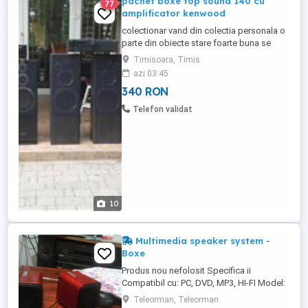
pachet boxe top sound 140 cu
77
amplificator kenwood
colectionar vand din colectia personala o
parte din obiecte stare foarte buna se
asigura proba in tm . pret de la
Timisoara, Timis
azi 03:45
340 RON
Telefon validat
10
Multimedia speaker system -
Boxe
Produs nou nefolosit Specifica ii
Compatibil cu: PC, DVD, MP3, HI-FI Model:
ZT-106 Frecven ă de raăspuns: 90Hz-
Teleorman, Teleorman
20KHz SNR: 85dB Dimensiuni: