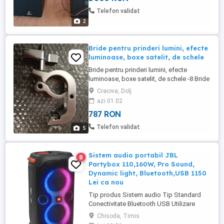
Telefon validat
2
Bride pentru prinderi lumini, efecte
luminoase, boxe satelit, de schele
Bride pentru prinderi lumini, efecte
luminoase, boxe satelit, de schele -8 Bride
profesionale de prindere a luminilor
Craiova, Dolj
(movinghead-uri, stroboscoape, wash-uri,
azi 01:02
par led, lasere, etc.) de schele. -Pretul
787 RON
meu: 150 euro nenegociabil -Se vand
numai impreuna, toate 8 bucati,
Telefon validat
5
Sistem audio portabil JBL
8
Partybox 110,160W, Pro Sound,
Dynamic light, Bluetooth,USB 1150
Lei ca nou
Tip produs Sistem audio Tip Standard
Conectivitate Bluetooth USB Utilizare
Profesional Uz casnic Numar canale 2
Chisoda, Timis
Tehnologie Cu fir Wireless Raspuns in