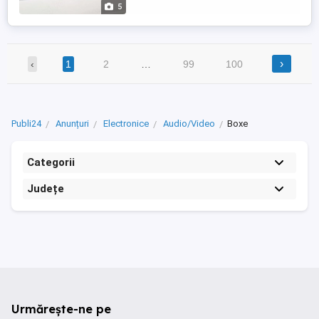
5
›
‹
1
2
…
99
100
Publi24
Anunțuri
Electronice
Audio/Video
Boxe
Categorii
Județe
Urmărește-ne pe