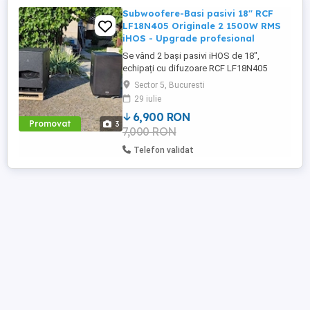
Subwoofere-Basi pasivi 18'' RCF
LF18N405 Originale 2 1500W RMS
iHOS - Upgrade profesional
Se vând 2 bași pasivi iHOS de 18",
echipați cu difuzoare RCF LF18N405
originale, un upgrade de top care oferă
Sector 5, Bucuresti
putere, eficiență și un sunet de calitate
29 iulie
profesională. Carcasele iHOS sunt
6,900 RON
construite din placaj stratificat de 18 mm,
Promovat
3
7,000 RON
foarte rezistente și compacte, iar incinta
este de tip Band Pass de ordin ...
Telefon validat