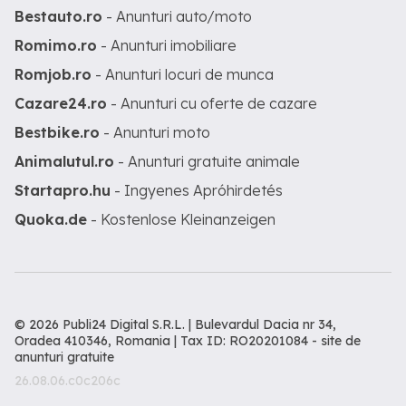
Bestauto.ro
- Anunturi auto/moto
Romimo.ro
- Anunturi imobiliare
Romjob.ro
- Anunturi locuri de munca
Cazare24.ro
- Anunturi cu oferte de cazare
Bestbike.ro
- Anunturi moto
Animalutul.ro
- Anunturi gratuite animale
Startapro.hu
- Ingyenes Apróhirdetés
Quoka.de
- Kostenlose Kleinanzeigen
© 2026 Publi24 Digital S.R.L. | Bulevardul Dacia nr 34,
Oradea 410346, Romania | Tax ID: RO20201084 -
site de
anunturi gratuite
26.08.06.c0c206c