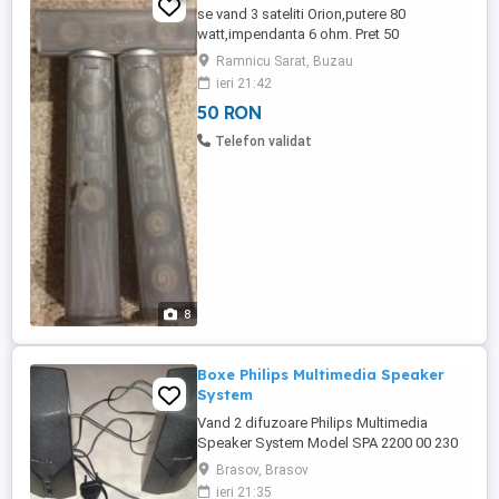
se vand 3 sateliti Orion,putere 80
watt,impendanta 6 ohm. Pret 50
bucata,oricare.
Ramnicu Sarat, Buzau
ieri 21:42
50 RON
Telefon validat
8
Boxe Philips Multimedia Speaker
System
Vand 2 difuzoare Philips Multimedia
Speaker System Model SPA 2200 00 230
V -50 Hz , Maxim curent 30 mA Are
Brasov, Brasov
dimensiunile 6x6x19 cm
ieri 21:35