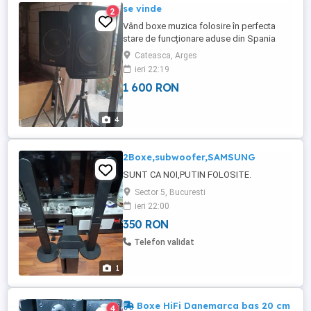
se vinde
2
Vând boxe muzica folosire în perfecta
stare de funcționare aduse din Spania
Cateasca, Arges
ieri 22:19
1 600 RON
4
2Boxe,subwoofer,SAMSUNG
SUNT CA NOI,PUTIN FOLOSITE.
Sector 5, Bucuresti
ieri 22:00
350 RON
Telefon validat
1
Boxe HiFi Danemarca bas 20 cm
4