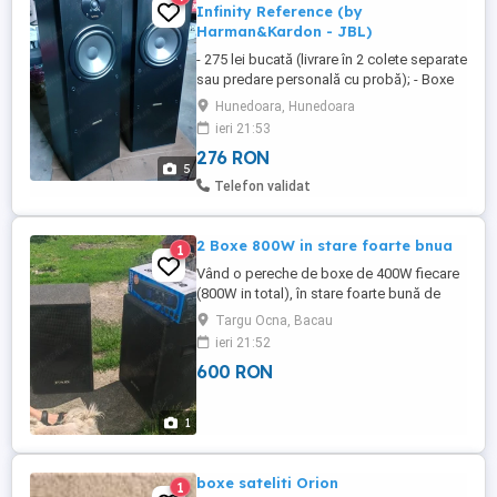
Infinity Reference (by
Harman&Kardon - JBL)
- 275 lei bucată (livrare în 2 colete separate
sau predare personală cu probă); - Boxe
solide, produse sub licență
Hunedoara, Hunedoara
Harman&Kardon (JBL) la fabrica din
ieri 21:53
Danemarca; - Woofere de 20 cm cu
276 RON
suspensie din cauciuc (nu se macină ca
5
cele din spumă) și cu con APG; astfel
Telefon validat
diafragma combină avantajele carbonului
...
2 Boxe 800W in stare foarte bnua
1
Vând o pereche de boxe de 400W fiecare
(800W in total), în stare foarte bună de
funcționare. Amplificatorul este vandut.
Targu Ocna, Bacau
Contactați-mă aici , merci. Preț negociabil
ieri 21:52
600 lei amandoua ,foarte foarte
600 RON
urgent,merci.
1
boxe sateliti Orion
1