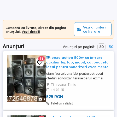
Vezi anunțuri
Cumpără cu livrare, direct din pagina
cu livrare
anunțului.
Vezi detalii
Anunțuri
20
50
Anunțuri pe pagină:
boxa activa 500w cu intrare
31
auxiliar laptop, mobil, cd,ipod, etc
ideal pentru sonorizari evenimente
stare foarte buna idel pentru petreceri
chefuri sonorizari terase baruri etcmai
multe modele pret antre 300-700leise
Timisoara, Timis
asigura proba in tm eventual montaj tel
azi 03:45
o725ii 468ii 788 formeaza fara ii
525 RON
9
Telefon validat