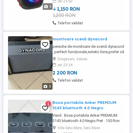
ieri 23:50
frecventa 45 Hz - 20 kHz Raport semnal
3
1,150 RON
zgomot 80 dB Conectori USB Jack 3.5
1,200 RON
Continut pachet 1 x Sistem audio Culoare
NegruRedare Formate audio suportate
Telefon validat
MP3 Functii Party ...
monitoare scenă dynacord
pereche de monitoare de scenă dynacord
, perfect funcționale,estetic bine,prefer să
nu livrez,sunt foarte grele.
Dragasani, Valcea
ieri 23:34
2 200 RON
Telefon validat
5
Boxa portabila Anker PREMIUM
1
3143 bluetooth 4.0 Negru
Vand : Boxa portabila Anker PREMIUM
3143 bluetooth 4.0 Negru Pret : 130 Ron
Poze recente Boxa portabila Anker
Viile Satu Mare, Satu Mare
Bluetooth reda sunetul cu o claritate