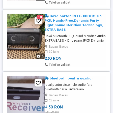
______________________ STARE 9.5 10
Telefon validat
Boxa portabila LG XBOOM Go
10
PK5, Hands-Free,Dynamic Party
Light,Sound Meridian Technology,
EXTRA BASS
Boxă bluetooth LG ,Sound Meridian Audio
EXTRA BASS 4 Difuzoare ,IPX5, Dynamic
Party Light, X-Grip, 5200 mAh. Produsul
Bacau, Bacau
arata si functioneaza foarte bine . PRET
30 iulie
FIX !!! VA RUGAM , NU SUNATI PENTRU
5
230 RON
NEGOCIERI , SCHIMBURI ! RUGAM SI
OFERIM SERIOZITATE !
Telefon validat
bluetooth pentru auxiliar
ideal pentru sistemele audio fara
bluetooth dar au intrare aux.
Bacau, Bacau
28 iulie
30 RON
50 RON