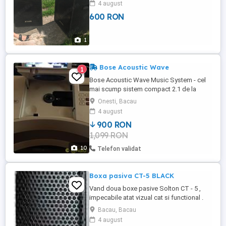
4 august
600 lei amandoua ,foarte foarte
600 RON
urgent,merci.
1
Bose Acoustic Wave
1
Bose Acoustic Wave Music System - cel
mai scump sistem compact 2.1 de la
Bose.
Onesti, Bacau
4 august
900 RON
1,099 RON
10
Telefon validat
Boxa pasiva CT-5 BLACK
Vand doua boxe pasive Solton CT - 5 ,
impecabile atat vizual cat si functional .
Echipat cu 4 buc. difuzoare de 5 inchi, cu
Bacau, Bacau
funcție de matrice și 1 buc. Ribbon Driver.
4 august
Putere RMS 320 Watt Putere maximă 640