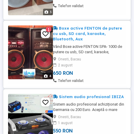
Telefon validat
3
Boxe active FENTON de putere
1
cu usb, SD card, karaoke,
Bluetooth, Aux
Vând Boxe active FENTON SPA- 1000 de
putere cu usb, SD card, karaoke,
Bluetooth, Aux .woofere roșii de 10"
Onesti, Bacau
+piezo pentru medii înalte , sistem
2 august
achziționat din Germania , Putere maxima
650 RON
de 2x 300W Transformă-ți petrecerea la
4
alt nivel de sonorizare ! vin insoțite de
Telefon validat
Receptor BLUETOOTH BOOMBOX
Wireless, ...
Sistem audio profesional IBIZA
Sistem audio profesional achiziționat din
Germania cu 200 Euro. Aceptă o mare
varietate de semnale de intrare si ofera un
Onesti, Bacau
sunet puternic, cu bass profund. Putere
1 august
MAX.120W ( reală 60W) în perfectă stare !!!
550 RON
5 difuzoare (2 înalte,2 medii,1 bass) Intrari