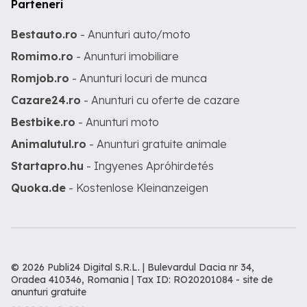
Parteneri
Bestauto.ro
- Anunturi auto/moto
Romimo.ro
- Anunturi imobiliare
Romjob.ro
- Anunturi locuri de munca
Cazare24.ro
- Anunturi cu oferte de cazare
Bestbike.ro
- Anunturi moto
Animalutul.ro
- Anunturi gratuite animale
Startapro.hu
- Ingyenes Apróhirdetés
Quoka.de
- Kostenlose Kleinanzeigen
© 2026 Publi24 Digital S.R.L. | Bulevardul Dacia nr 34,
Oradea 410346, Romania | Tax ID: RO20201084 -
site de
anunturi gratuite