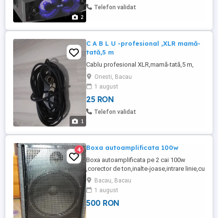
USB-SD Bluetooth FM LINIE Functie de
Telefon validat
inregistrare Telecomanda ...
2
C A B L U -profesional ,XLR mamă-
tată,5 m
Cablu profesional XLR,mamă-tată,5 m,
Onesti, Bacau
1 august
25 RON
Telefon validat
1
Boxa autoamplificata 100w
4
Boxa autoamplificata pe 2 cai 100w
,corector de ton,inalte-joase,intrare linie,cu
corectie ton ,intrare linie fara corectie ton.
Bacau, Bacau
Difuzor joase 15' dif inalte 2',filtru pasiv 2
1 august
cai. Dimensiuni Inaltime= 58 cm , latime =
500 RON
46 cm, Adincime = 40 cm 26kg .Carcasa
din lemn captusita cu mocheta,colturi din