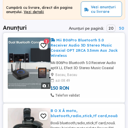
Vezi anunțuri
Cumpără cu livrare, direct din pagina
cu livrare
anunțului.
Vezi detalii
Anunțuri
20
50
Anunțuri pe pagină:
Mii B06Pro Bluetooth 5.0
2
Receiver Audio 3D Stereo Music
Coaxial OPT 2RCA 3.5mm Aux Jack
Wireless
Mii B06Pro Bluetooth 5.0 Receiver Audio
aptX LL Efect 3D Stereo Music Coaxial
OPTICAL 2RCA 3.5mm Aux Jack Wireless
Bacau, Bacau
Adapter for Headphone Receiver
azi 08:49
bluetooth , se poate folosi la orice
3
150 RON
dispozitiv din casa ( tableta, telefon ,
laptop ) sau in masina , are alimentare usb
Telefon validat
5V . Produsul este ca ...
B O X Ă moto,
bluetooth,radio,stick,tf card,nouă
Boxă bluetooth,radio,stick,tf card,nouă.