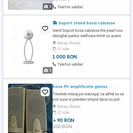
3
Telefon validat
Suport stand boxa cabasse
Vand Suport boxa cabasse the pearl nou
desigilat pentru verificare trimit cu avans
100 lei ,greutate 15kg.
Bacau, Bacau
27 iulie
1 000 RON
Telefon validat
3
boxe PC amplificate genius
Trimiteti mesaj pe watsapp ca altfel nu va
pot suna si pierdem timpul daca nu pot
raspunde cand sunati! Deoarece sunt
Bacau, Bacau
omponente vechi second hand si sunt
27 iulie
persoana fizica NU ofer garantie de nici
90 RON
un tip ceea ce face produsele
100 RON
incompatibile la vanzare catre firme. In
consecinta rog firmele sa NU ma