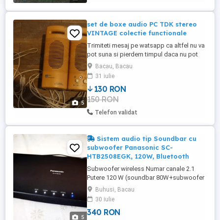
,,combinatii,, ...
set de boxe audio PC TDK stereo
VINTAGE colectie functionale
Trimiteti mesaj pe watsapp ca altfel nu va
pot suna si pierdem timpul daca nu pot
raspunde cand sunati! Deoarece sunt
Bacau, Bacau
componente vechi second hand si sunt
31 iulie
persoana fizica NU ofer garantie de nici
130 RON
un tip ceea ce face produsele
150 RON
incompatibile la vanzare catre firme. In
5
consecinta rog firmele sa NU ma
Telefon validat
contacteze ...
Sistem audio tip Soundbar cu
subwoofer Panasonic SC-
HTB2508EGK, 120W, Bluetooth
Subwoofer wireless Numar canale 2.1
Putere 120 W (soundbar 80W+subwoofer
40 W) Bluetooth 2.1 1 x USB (doar pt.
Buhusi, Bacau
upgrade firmware) 1 x Digital Optical
30 iulie
(TOSLINK) 1 x HDMI ARC Decodează
340 RON
Dolby Digital și DTS
5