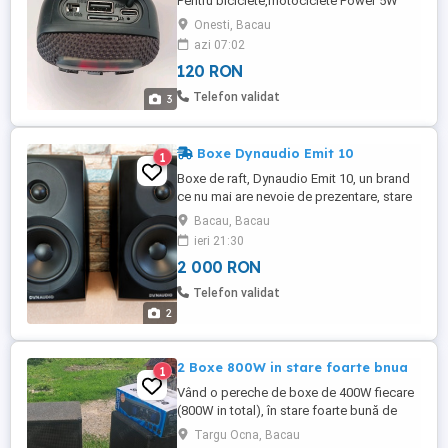
Pentru biciclete,motociclete Power 5W
Rms.
Onesti, Bacau
azi 07:02
120 RON
Telefon validat
3
Boxe Dynaudio Emit 10
1
Boxe de raft, Dynaudio Emit 10, un brand
ce nu mai are nevoie de prezentare, stare
foarte bună, atât fizic cât şi tehnic, practic
Bacau, Bacau
sunt ca noi, cumpărate direct din
ieri 21:30
Danemarca, livrez în cutia lor aşa cum au
2 000 RON
venit, cu grilele magnetice neutilizate
niciodată, sunt mult mai aspectuoase aşa,
Telefon validat
fără. Boxe excelente ...
2
2 Boxe 800W in stare foarte bnua
1
Vând o pereche de boxe de 400W fiecare
(800W in total), în stare foarte bună de
funcționare. Amplificatorul este vandut.
Targu Ocna, Bacau
Contactați-mă aici , merci. Preț negociabil