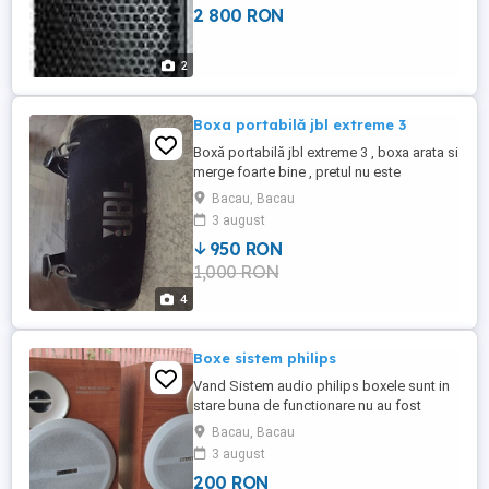
2 800 RON
Watt Impedanță 4 SPL 95 126 dB max.
Crossover frecvență 2,5 kHz Dimensiuni
mm (WxHxD) ...
2
Boxa portabilă jbl extreme 3
Boxă portabilă jbl extreme 3 , boxa arata si
merge foarte bine , pretul nu este
negociabil , nu accept schimburi, nu
Bacau, Bacau
deranjați inutil. Pentru detalii sunați la nr de
3 august
tel
950 RON
1,000 RON
4
Boxe sistem philips
Vand Sistem audio philips boxele sunt in
stare buna de functionare nu au fost
utilizate mult,defect doar sistemul posibil
Bacau, Bacau
un contact sau siguranta,trimit si in tara.
3 august
200 RON