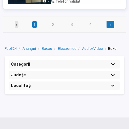
2
Telefon validat
contacteze ...
›
‹
1
2
3
4
Publi24
Anunțuri
Bacau
Electronice
Audio/Video
Boxe
Categorii
Județe
Localități