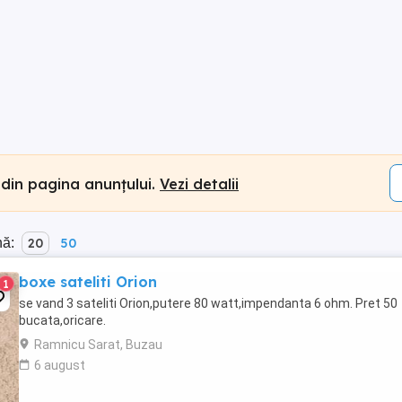
 din pagina anunțului.
Vezi detalii
nă:
20
50
boxe sateliti Orion
1
se vand 3 sateliti Orion,putere 80 watt,impendanta 6 ohm. Pret 50
bucata,oricare.
Ramnicu Sarat, Buzau
6 august