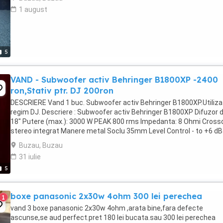
1 august
5
VAND - Subwoofer activ Behringer B1800XP -2400
ron,Stativ ptr. DJ 200ron
DESCRIERE Vand 1 buc. Subwoofer activ Behringer B1800XP.Utilizat
regim DJ. Descriere : Subwoofer activ Behringer B1800XP Difuzor 
18" Putere (max.): 3000 W PEAK 800 rms Impedanta: 8 Ohmi Cross
stereo integrat Manere metal Soclu 35mm Level Control - to +6 dB
Frecventa boost: 40 - 90 High Cut ...
Buzau, Buzau
31 iulie
5
boxe panasonic 2x30w 4ohm 300 lei perechea
1
vand 3 boxe panasonic 2x30w 4ohm ,arata bine,fara defecte
ascunse,se aud perfect.pret 180 lei bucata.sau 300 lei perechea