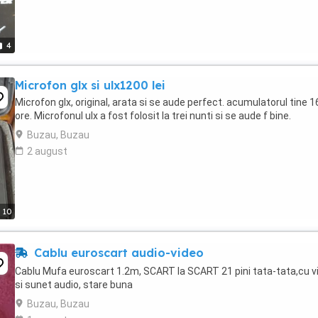
4
Microfon glx si ulx1200 lei
Microfon glx, original, arata si se aude perfect. acumulatorul tine 1
ore. Microfonul ulx a fost folosit la trei nunti si se aude f bine.
Buzau, Buzau
2 august
10
Cablu euroscart audio-video
Cablu Mufa euroscart 1.2m, SCART la SCART 21 pini tata-tata,cu v
si sunet audio, stare buna
Buzau, Buzau