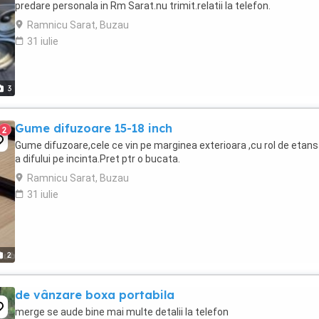
predare personala in Rm Sarat.nu trimit.relatii la telefon.
Ramnicu Sarat, Buzau
31 iulie
3
Gume difuzoare 15-18 inch
2
Gume difuzoare,cele ce vin pe marginea exterioara ,cu rol de etan
a difului pe incinta.Pret ptr o bucata.
Ramnicu Sarat, Buzau
31 iulie
2
de vânzare boxa portabila
merge se aude bine mai multe detalii la telefon