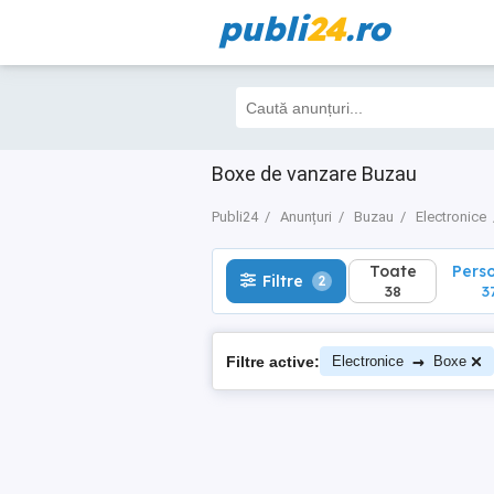
publi
24
.ro
Toate
Perso
Filtre
2
38
37
Boxe de vanzare Buzau
Publi24
Anunțuri
Buzau
Electronice
Toate
Pers
Filtre
2
38
3
→
Filtre active:
Electronice
Boxe