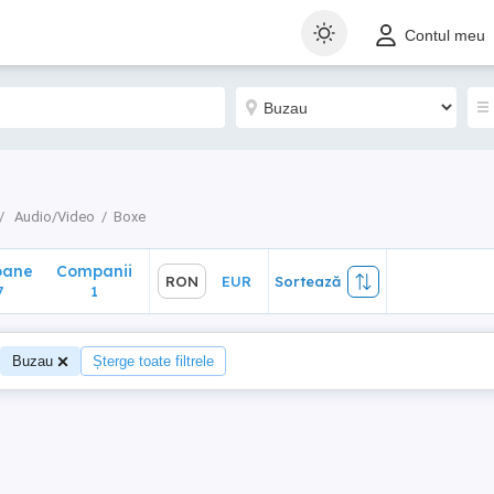
ane
Companii
RON
EUR
Sortează
Contul meu
1
Audio/Video
Boxe
oane
Companii
RON
EUR
Sortează
7
1
Buzau
Șterge toate filtrele