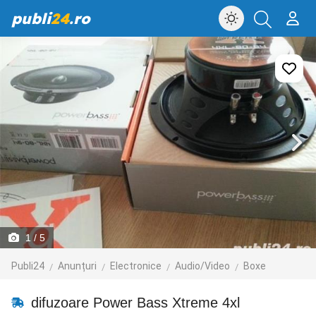
publi
24
.ro
1
/ 5
Publi24
Anunțuri
Electronice
Audio/Video
Boxe
difuzoare Power Bass Xtreme 4xl