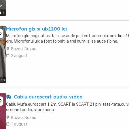
4
Microfon glx si ulx1200 lei
Microfon glx, original, arata si se aude perfect. acumulatorul tine 1
ore. Microfonul ulx a fost folosit la trei nunti si se aude f bine.
Buzau, Buzau
2 august
10
Cablu euroscart audio-video
Cablu Mufa euroscart 1.2m, SCART la SCART 21 pini tata-tata,cu v
si sunet audio, stare buna
Buzau, Buzau
1 august