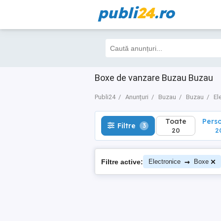
publi
24
.ro
Toate
Perso
Filtre
3
20
20
Boxe de vanzare Buzau Buzau
Publi24
Anunțuri
Buzau
Buzau
El
Toate
Pers
Filtre
3
20
2
→
Filtre active:
Electronice
Boxe