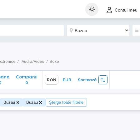
ane
Companii
RON
EUR
Sortează
Contul meu
0
ectronice
Audio/Video
Boxe
oane
Companii
RON
EUR
Sortează
0
0
Buzau
Buzau
Șterge toate filtrele