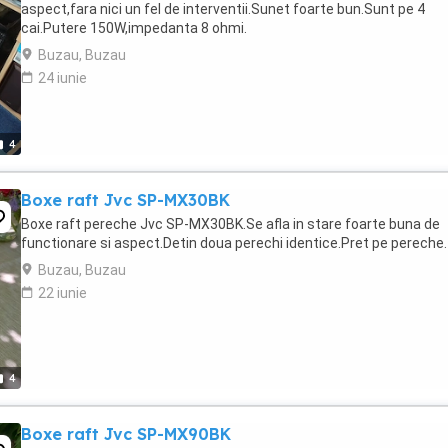
aspect,fara nici un fel de interventii.Sunet foarte bun.Sunt pe 4
cai.Putere 150W,impedanta 8 ohmi.
Buzau, Buzau
24 iunie
4
Boxe raft Jvc SP-MX30BK
Boxe raft pereche Jvc SP-MX30BK.Se afla in stare foarte buna de
functionare si aspect.Detin doua perechi identice.Pret pe pereche.
Buzau, Buzau
22 iunie
4
Boxe raft Jvc SP-MX90BK