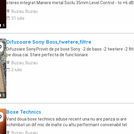
stereo integrat Manere metal Soclu 35mm Level Control - to +6 dB
Frecventa boost: 40 - 90 High Cut ...
Buzau, Buzau
31 iulie
5
Difuzoare Sony Bass,twetere,filtre
Difuzoare Sony.Provin de pe boxe Sony. -2 de bass -2 twetere -2 filt
pe doua cai. Stare perfecta de functionare.
Buzau, Buzau
2 iulie
5
Boxe Technics
Vand doua boxe technics aduse recent una nu are panza si are
schimbat un dif mic de inalte cu altu performant convenabil tel.
Buzau, Buzau