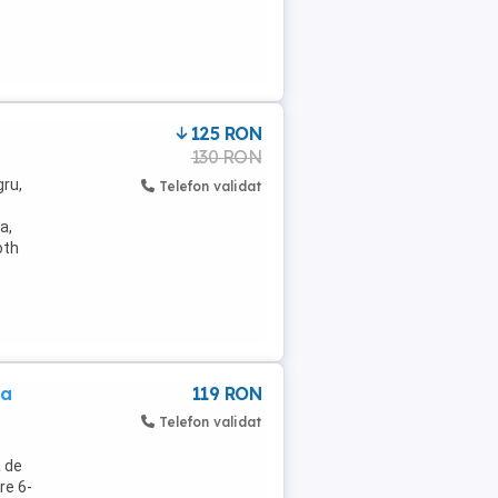
125 RON
130 RON
gru,
Telefon validat
a,
oth
ta
119 RON
Telefon validat
a de
re 6-