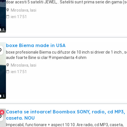
doar acesti 5 sateliti JEWEL, . Satelitii sunt prima serie din gama (s
modelul) JEWEL de la remarcabila ...
Miroslava, Iasi
ieri 17:51
5
boxe Biema made in USA
boxe profesionale Biema cu difuzor de 10 inch si driver de 1 inch , s
aude foarte Bine si clar !!! impendanta 4 ohm
Miroslava, Iasi
ieri 17:51
1
Caseta se intoarce! Boombox SONY, radio, cd MP3,
4
caseta. NOU
Impecabil, functionare + aspect 10 10. Are radio, cd MP3, caseta,