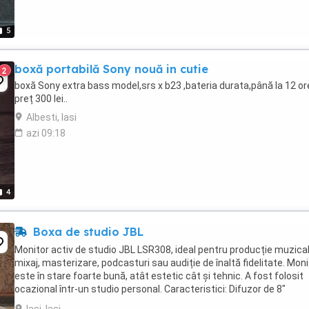
5
boxă portabilă Sony nouă in cutie
2
boxă Sony extra bass model,srs x b23 ,bateria durata,până la 12 ore
preț 300 lei..
Albesti, Iasi
azi 09:18
4
Boxa de studio JBL
Monitor activ de studio JBL LSR308, ideal pentru producție muzical
mixaj, masterizare, podcasturi sau audiție de înaltă fidelitate. Moni
este în stare foarte bună, atât estetic cât și tehnic. A fost folosit
ocazional într-un studio personal. Caracteristici: Difuzor de 8"
Amplificare activă ...