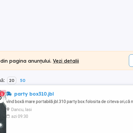
 din pagina anunțului.
Vezi detalii
nă:
20
50
party box310.jbl
1
vînd boxă mare portabilă jbl.310 party box.folosita de citeva ori,că 
Dancu, Iasi
azi 09:30