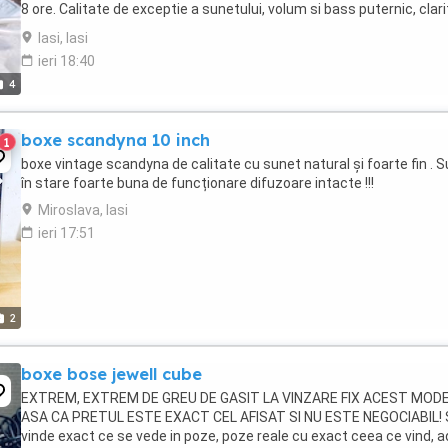
8 ore. Calitate de exceptie a sunetului, volum si bass puternic, clari
...
Iasi, Iasi
ieri 18:40
4
boxe scandyna 10 inch
1
boxe vintage scandyna de calitate cu sunet natural și foarte fin . 
în stare foarte buna de funcționare difuzoare intacte !!!
Miroslava, Iasi
ieri 17:51
2
boxe bose jewell cube
EXTREM, EXTREM DE GREU DE GASIT LA VINZARE FIX ACEST MODE
ASA CA PRETUL ESTE EXACT CEL AFISAT SI NU ESTE NEGOCIABIL! 
vinde exact ce se vede in poze, poze reale cu exact ceea ce vind, a