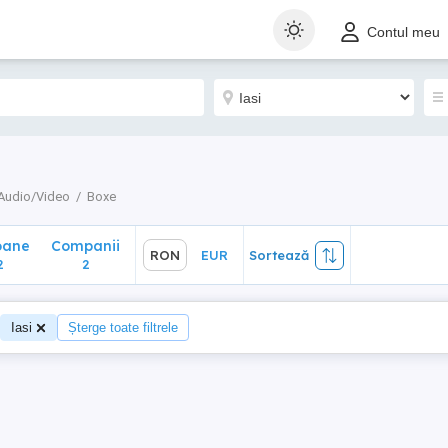
ane
Companii
RON
EUR
Sortează
Contul meu
2
Audio/Video
Boxe
oane
Companii
RON
EUR
Sortează
2
2
Iasi
Șterge toate filtrele