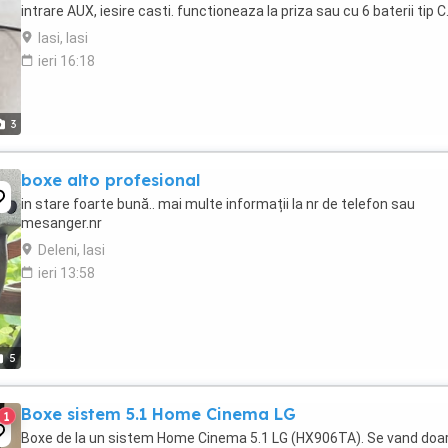
intrare AUX, iesire casti. functioneaza la priza sau cu 6 baterii tip C
Iasi, Iasi
ieri 16:18
3
boxe alto profesional
in stare foarte bună.. mai multe informații la nr de telefon sau
mesanger.nr
Deleni, Iasi
ieri 13:58
5
Boxe sistem 5.1 Home Cinema LG
1
Boxe de la un sistem Home Cinema 5.1 LG (HX906TA). Se vand doa