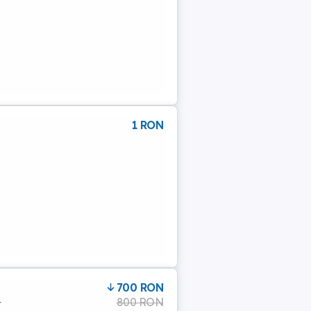
.
1 RON
700 RON
800 RON
r