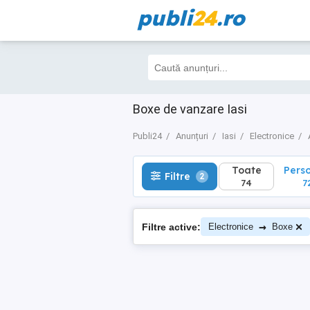
publi
24
.ro
Toate
Perso
Filtre
2
74
72
Boxe de vanzare Iasi
Publi24
Anunțuri
Iasi
Electronice
Toate
Pers
Filtre
2
74
7
→
Filtre active:
Electronice
Boxe