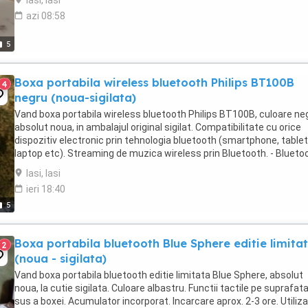
Iasi, Iasi
azi 08:58
5
Boxa portabila wireless bluetooth Philips BT100B
4
negru (noua-sigilata)
Vand boxa portabila wireless bluetooth Philips BT100B, culoare ne
absolut noua, in ambalajul original sigilat. Compatibilitate cu orice
dispozitiv electronic prin tehnologia bluetooth (smartphone, tablet
laptop etc). Streaming de muzica wireless prin Bluetooth. - Blueto
este o tehnologie ...
Iasi, Iasi
ieri 18:40
5
Boxa portabila bluetooth Blue Sphere editie limita
2
(noua - sigilata)
Vand boxa portabila bluetooth editie limitata Blue Sphere, absolut
noua, la cutie sigilata. Culoare albastru. Functii tactile pe suprafat
sus a boxei. Acumulator incorporat. Incarcare aprox. 2-3 ore. Utiliza