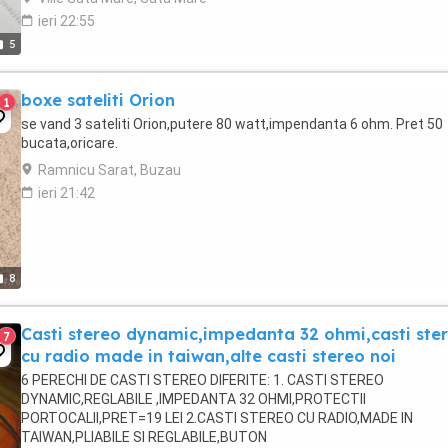
ieri 22:55
5
boxe sateliti Orion
1
se vand 3 sateliti Orion,putere 80 watt,impendanta 6 ohm. Pret 50
bucata,oricare.
Ramnicu Sarat, Buzau
ieri 21:42
8
Casti stereo dynamic,impedanta 32 ohmi,casti ste
7
cu radio made in taiwan,alte casti stereo noi
6 PERECHI DE CASTI STEREO DIFERITE: 1. CASTI STEREO
DYNAMIC,REGLABILE ,IMPEDANTA 32 OHMI,PROTECTII
PORTOCALII,PRET=19 LEI 2.CASTI STEREO CU RADIO,MADE IN
TAIWAN,PLIABILE SI REGLABILE,BUTON