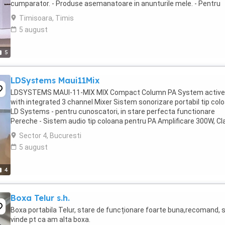
cumparator. - Produse asemanatoare in anunturile mele. - Pentru
ridicare personala in zona Mehala,Timisoara,google ...
Timisoara, Timis
5 august
5
LDSystems Maui11Mix
LDSYSTEMS MAUI-11-MIX MIX Compact Column PA System active
with integrated 3 channel Mixer Sistem sonorizare portabil tip col
LD Systems - pentru cunoscatori, in stare perfecta functionare
Pereche - Sistem audio tip coloana pentru PA Amplificare 300W, Cl
D Reproducere fidela a basului cu 3 woofere ...
Sector 4, Bucuresti
5 august
4
Boxa Telur s.h.
Boxa portabila Telur, stare de funcționare foarte buna,recomand, 
vinde pt ca am alta boxa.