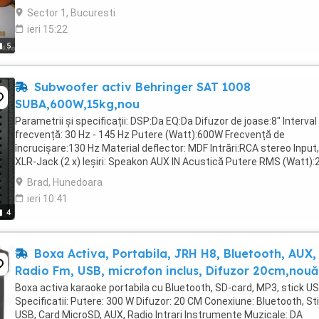
PORNIT/OPRIT,POTENTIOMETRU VOLUM,PRET=29 LEI ATENTIE !!
Sector 1, Bucuresti
NECESITA SCHIMBARE BATERII 3.CASTI STEREO ALITALIA ...
ieri 15:22
5
Subwoofer activ Behringer SAT 1008
SUBA,600W,15kg,nou
Parametrii și specificații: DSP:Da EQ:Da Difuzor de joase:8" Interval
frecvență: 30 Hz - 145 Hz Putere (Watt):600W Frecvență de
încrucișare:130 Hz Material deflector: MDF Intrări:RCA stereo Input,
XLR-Jack (2 x) Ieşiri: Speakon AUX IN Acustică Putere RMS (Watt):
Pachetul conține: Cablu de alimentare Incarcare Alimentare ...
Brad, Hunedoara
ieri 10:41
4
Boxa Activa, Portabila, JRH H8, Bluetooth, AUX,
Radio Fm, USB, microfon inclus, Difuzor 20cm,nouă
Boxa activa karaoke portabila cu Bluetooth, SD-card, MP3, stick U
Specificatii: Putere: 300 W Difuzor: 20 CM Conexiune: Bluetooth, St
USB, Card MicroSD, AUX, Radio Intrari Instrumente Muzicale: DA