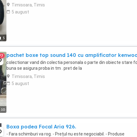
Timisoara, Timis
5 august
5
pachet boxe top sound 140 cu amplificator kenwo
77
colectionar vand din colectia personala o parte din obiecte stare f
buna se asigura proba in tm . pret de la
Timisoara, Timis
5 august
10
Boxa podea Focal Aria 926.
- Fara schimburi va rog. - Prețul nu este negociabil. - Produse