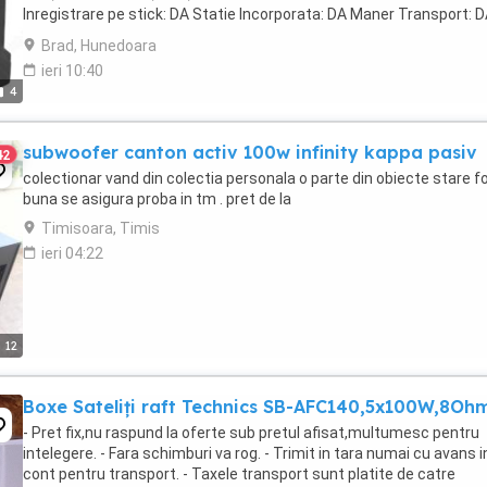
Inregistrare pe stick: DA Statie Incorporata: DA Maner Transport: 
Alimentare: 220V ...
Brad, Hunedoara
ieri 10:40
4
subwoofer canton activ 100w infinity kappa pasiv
42
colectionar vand din colectia personala o parte din obiecte stare f
buna se asigura proba in tm . pret de la
Timisoara, Timis
ieri 04:22
12
Boxe Sateliți raft Technics SB-AFC140,5x100W,8Oh
- Pret fix,nu raspund la oferte sub pretul afisat,multumesc pentru
intelegere. - Fara schimburi va rog. - Trimit in tara numai cu avans i
cont pentru transport. - Taxele transport sunt platite de catre