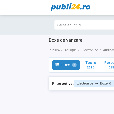
publi
24
.ro
Toate
Perso
Filtre
2
2116
188
Boxe de vanzare
Publi24
Anunțuri
Electronice
Audio/
Toate
Pers
Filtre
2
2116
18
→
Filtre active:
Electronice
Boxe