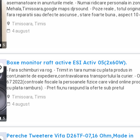
asemanatoare in anunturile mele. - Numai ridicare personala in zo
Mehala,Timisoara,google maps:djrsound. - Poze reale , totul original
fara reparatii sau defecte ascunse , stare foarte buna , aspect 10 
10. - Totul functioneaza corect. - ...
Timisoara, Timis
4 august
5
Boxe monitor raft active ESI Activ 05(2x60W).
- Fara schimburi va rog. - Trimit in tara numai cu plata produs in
cont,inainte de expediere,contravaloarea transportului la curier. - O
67 2022(controale fiscale la persoanele fizice care vând online pr
cu plata ramburs). - Pret fix,nu raspund la oferte sub pretul
afisat,multumesc pentru intelegere. - ...
Timisoara, Timis
4 august
5
Pereche Tweetere Vifa D26TF-07,16 Ohm,Made in