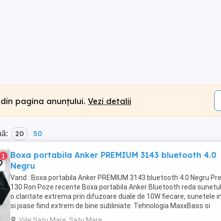
 din pagina anunțului.
Vezi detalii
nă:
20
50
Boxa portabila Anker PREMIUM 3143 bluetooth 4.0
1
Negru
Vand : Boxa portabila Anker PREMIUM 3143 bluetooth 4.0 Negru Pret
130 Ron Poze recente Boxa portabila Anker Bluetooth reda sunetul
o claritate extrema prin difuzoare duale de 10W fiecare, sunetele i
si joase fiind extrem de bine subliniate. Tehnologia MaxxBass si
subwoofer-ele duale pasive ...
Viile Satu Mare, Satu Mare