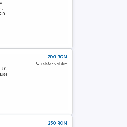
na
 ,
din
700 RON
Telefon validat
.U.G.
oduse
250 RON