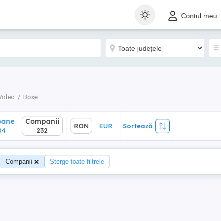
ane
Companii
RON
EUR
Sortează
Contul meu
4
232
Video
Boxe
oane
Companii
RON
EUR
Sortează
84
232
Companii
Șterge toate filtrele