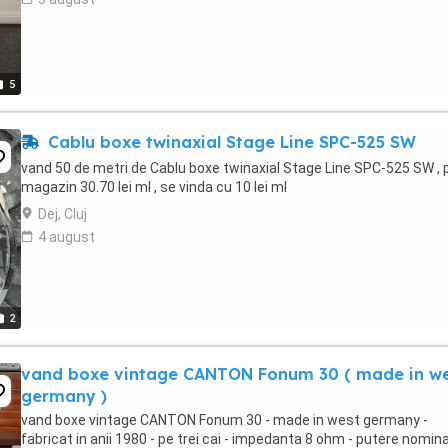
5
Cablu boxe twinaxial Stage Line SPC-525 SW
vand 50 de metri de Cablu boxe twinaxial Stage Line SPC-525 SW , 
magazin 30.70 lei ml , se vinda cu 10 lei ml
Dej, Cluj
4 august
2
vand boxe vintage CANTON Fonum 30 ( made in w
germany )
vand boxe vintage CANTON Fonum 30 - made in west germany -
fabricat in anii 1980 - pe trei cai - impedanta 8 ohm - putere nomin