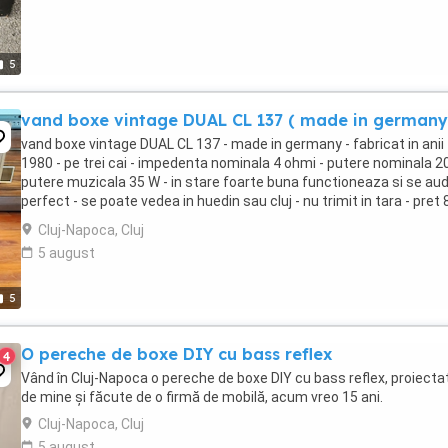
5
vand boxe vintage DUAL CL 137 ( made in germany
vand boxe vintage DUAL CL 137 - made in germany - fabricat in anii
1980 - pe trei cai - impedenta nominala 4 ohmi - putere nominala 2
putere muzicala 35 W - in stare foarte buna functioneaza si se au
perfect - se poate vedea in huedin sau cluj - nu trimit in tara - pret
lei.
Cluj-Napoca, Cluj
5 august
5
O pereche de boxe DIY cu bass reflex
4
Vând în Cluj-Napoca o pereche de boxe DIY cu bass reflex, proiecta
de mine și făcute de o firmă de mobilă, acum vreo 15 ani.
Cluj-Napoca, Cluj
5 august