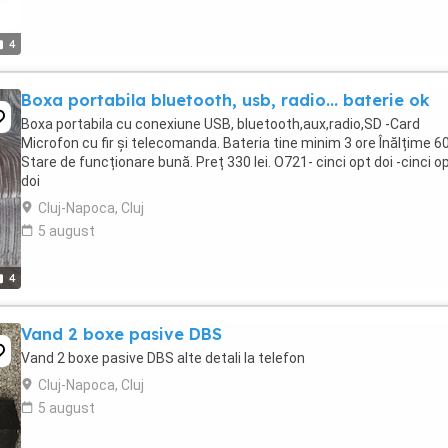
4
Boxa portabila bluetooth, usb, radio... baterie ok
Boxa portabila cu conexiune USB, bluetooth,aux,radio,SD -Card
Microfon cu fir și telecomanda. Bateria tine minim 3 ore Înălțime 6
Stare de funcționare bună. Preț 330 lei. O721- cinci opt doi -cinci o
doi
Cluj-Napoca, Cluj
5 august
4
Vand 2 boxe pasive DBS
Vand 2 boxe pasive DBS alte detali la telefon
Cluj-Napoca, Cluj
5 august