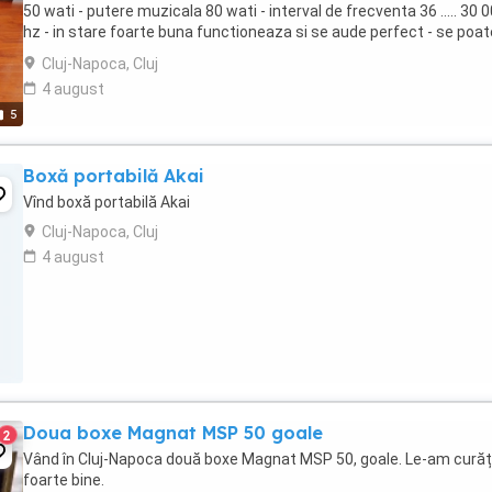
50 wati - putere muzicala 80 wati - interval de frecventa 36 ..... 30 
hz - in stare foarte buna functioneaza si se aude perfect - se poat
vedea in huedin sau cluj - ...
Cluj-Napoca, Cluj
4 august
5
Boxă portabilă Akai
Vînd boxă portabilă Akai
Cluj-Napoca, Cluj
4 august
Doua boxe Magnat MSP 50 goale
2
Vând în Cluj-Napoca două boxe Magnat MSP 50, goale. Le-am cură
foarte bine.