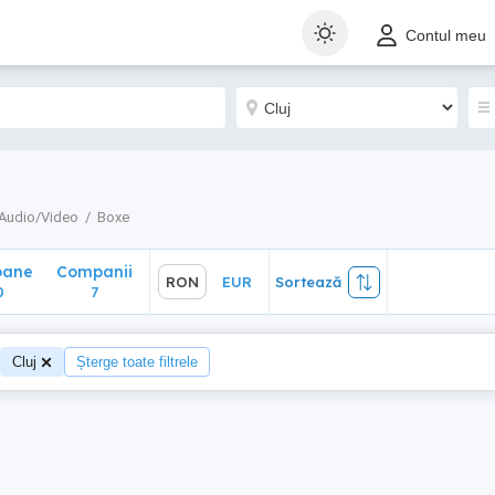
ane
Companii
RON
EUR
Sortează
Contul meu
7
Audio/Video
Boxe
oane
Companii
RON
EUR
Sortează
0
7
Cluj
Șterge toate filtrele