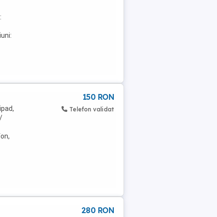
:
uni:
150 RON
ipad,
Telefon validat
/
fon,
280 RON