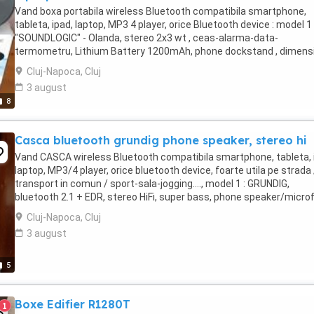
Vand boxa portabila wireless Bluetooth compatibila smartphone,
tableta, ipad, laptop, MP3 4 player, orice Bluetooth device : model 1 
"SOUNDLOGIC" - Olanda, stereo 2x3 wt , ceas-alarma-data-
termometru, Lithium Battery 1200mAh, phone dockstand , dimensi
L 240 x l 60 x h 65 mm, pret 175 lei model ...
Cluj-Napoca, Cluj
3 august
8
Casca bluetooth grundig phone speaker, stereo hi
Vand CASCA wireless Bluetooth compatibila smartphone, tableta, 
laptop, MP3/4 player, orice bluetooth device, foarte utila pe strada 
transport in comun / sport-sala-jogging…., model 1 : GRUNDIG,
bluetooth 2.1 + EDR, stereo HiFi, super bass, phone speaker/micro
Lithium Battery 250mAh, comenzi ...
Cluj-Napoca, Cluj
3 august
5
Boxe Edifier R1280T
1