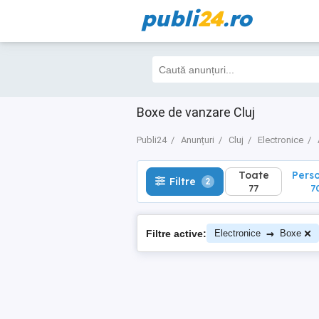
publi
24
.ro
Toate
Perso
Filtre
2
77
70
Boxe de vanzare Cluj
Publi24
Anunțuri
Cluj
Electronice
Toate
Pers
Filtre
2
77
7
→
Filtre active:
Electronice
Boxe