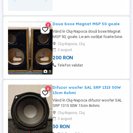
Doua boxe Magnat MSP 50 goale
2
Vând în Cluj-Napoca două boxe Magnat
MSP 50, goale. Le-am curățat foarte bine.
Cluj-Napoca, Cluj
3 august
200 RON
Telefon validat
5
Difuzor woofer SAL SRP 1315 50W
6
13cm 8ohmi
Vând în Cluj-Napoca difuzor woofer SAL
SRP 1315 50W 13cm 8ohmi.
Cluj-Napoca, Cluj
3 august
30 RON