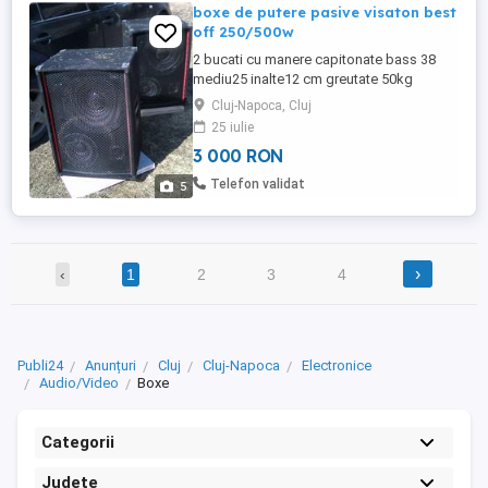
boxe de putere pasive visaton best
off 250/500w
2 bucati cu manere capitonate bass 38
mediu25 inalte12 cm greutate 50kg
inaltime74 l52 adancime43,se vand cu
Cluj-Napoca, Cluj
proba pe statie 20m cablu si mufe.
25 iulie
3 000 RON
Telefon validat
5
›
‹
1
2
3
4
Publi24
Anunțuri
Cluj
Cluj-Napoca
Electronice
Audio/Video
Boxe
Categorii
Județe