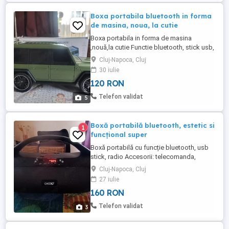
Boxa portabila bluetooth in forma
de masina, noua, la cutie
Boxa portabila in forma de masina
,nouă,la cutie Functie bluetooth, stick usb,
sd- radio, radio Încărcare solară sau de la
Cluj-Napoca, Cluj
usb-c. Preț 120 lei fix.
30 iulie
120 RON
Telefon validat
5
Boxă portabilă bluetooth, estetic si
1
funcțional super
Boxă portabilă cu funcție bluetooth, usb
stick, radio Accesorii: telecomanda,
încărcător Arată și funcționează foarte
Cluj-Napoca, Cluj
bine. Preț 160 lei. Tel-- o721- cinci- opt-
27 iulie
doi- cinci- opt- doi Cluj- Napoca Trimit in
160 RON
tara doar cu banii avans in cont.
Telefon validat
3