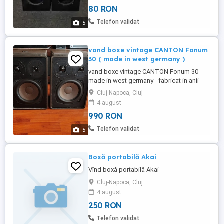
80 RON
Telefon validat
5
vand boxe vintage CANTON Fonum
30 ( made in west germany )
vand boxe vintage CANTON Fonum 30 -
made in west germany - fabricat in anii
1980 - pe trei cai - impedanta 8 ohm -
Cluj-Napoca, Cluj
putere nominala 50 wati - putere muzicala
4 august
80 wati - interval de frecventa 36 ..... 30 000
990 RON
hz - in stare foarte buna functioneaza si
se aude perfect - se poate vedea in
Telefon validat
5
huedin sau cluj - ...
Boxă portabilă Akai
Vînd boxă portabilă Akai
Cluj-Napoca, Cluj
4 august
250 RON
Telefon validat