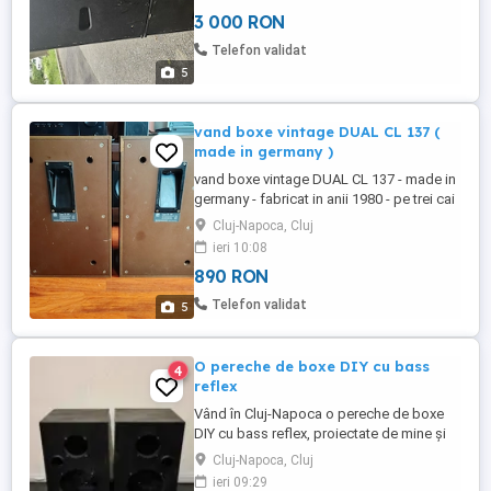
3 000 RON
Telefon validat
5
vand boxe vintage DUAL CL 137 (
made in germany )
vand boxe vintage DUAL CL 137 - made in
germany - fabricat in anii 1980 - pe trei cai
- impedenta nominala 4 ohmi - putere
Cluj-Napoca, Cluj
nominala 20 W - putere muzicala 35 W - in
ieri 10:08
stare foarte buna functioneaza si se aude
890 RON
perfect - se poate vedea in huedin sau cluj
- nu trimit in tara - pret 890 lei.
Telefon validat
5
O pereche de boxe DIY cu bass
4
reflex
Vând în Cluj-Napoca o pereche de boxe
DIY cu bass reflex, proiectate de mine și
făcute de o firmă de mobilă, acum vreo 15
Cluj-Napoca, Cluj
ani.
ieri 09:29