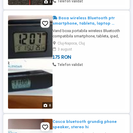
Telefon validat
3
Boxa wireless Bluetooth ptr
smartphone, tableta, laptop ...
Vand boxa portabila wireless Bluetooth
compatibila smartphone, tableta, ipad,
laptop, MP3 4 player, orice Bluetooth
Cluj-Napoca, Cluj
device : model 1 : "SOUNDLOGIC" -
3 august
Olanda, stereo 2x3 wt , ceas-alarma-data-
175 RON
termometru, Lithium Battery 1200mAh,
phone dockstand , dimensiuni: L 240 x l 60
Telefon validat
x h 65 mm, pret 175 lei model ...
8
Casca bluetooth grundig phone
speaker, stereo hi