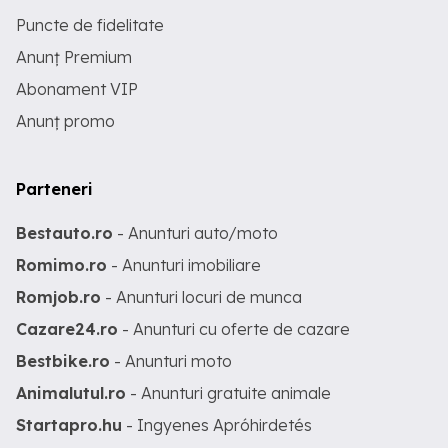
Puncte de fidelitate
Anunț Premium
Abonament VIP
Anunț promo
Parteneri
Bestauto.ro
- Anunturi auto/moto
Romimo.ro
- Anunturi imobiliare
Romjob.ro
- Anunturi locuri de munca
Cazare24.ro
- Anunturi cu oferte de cazare
Bestbike.ro
- Anunturi moto
Animalutul.ro
- Anunturi gratuite animale
Startapro.hu
- Ingyenes Apróhirdetés