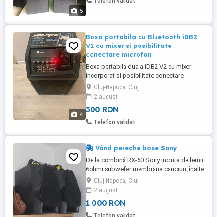
Telefon validat
ani și o tranzactie particulara ...
5
Boxa portabila cu Bluetooth iDB2
V2 cu mixer si posibilitate
conectare microfon
Boxa portabila duala iDB2 V2 cu mixer
incorporat si posibilitate conectare
microfon, cu Bluetooth extern ,
Cluj-Napoca, Cluj
functioneaza doar la priza !
2 august
300 RON
4
Telefon validat
Vând pereche boxe Sony
De la combină RX-50 Sony incinta de lemn
6ohmi subwefer membrana cauciun ,înalte
.Preț negociabil
Cluj-Napoca, Cluj
2 august
1 000 RON
Telefon validat