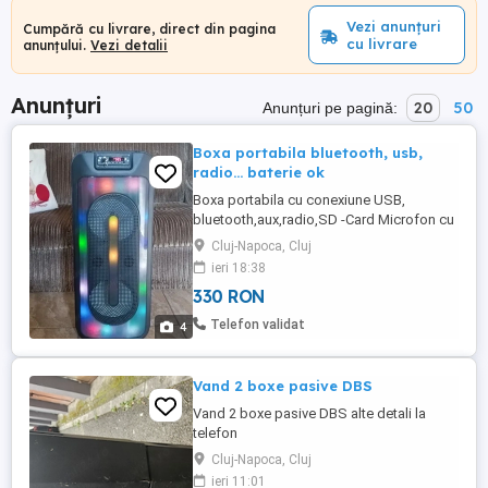
Vezi anunțuri
Cumpără cu livrare, direct din pagina
cu livrare
anunțului.
Vezi detalii
Anunțuri
20
50
Anunțuri pe pagină:
Boxa portabila bluetooth, usb,
radio... baterie ok
Boxa portabila cu conexiune USB,
bluetooth,aux,radio,SD -Card Microfon cu
fir și telecomanda. Bateria tine minim 3 ore
Cluj-Napoca, Cluj
Înălțime 60 cm. Stare de funcționare bună.
ieri 18:38
Preț 330 lei. O721- cinci opt doi -cinci opt
330 RON
doi
Telefon validat
4
Vand 2 boxe pasive DBS
Vand 2 boxe pasive DBS alte detali la
telefon
Cluj-Napoca, Cluj
ieri 11:01