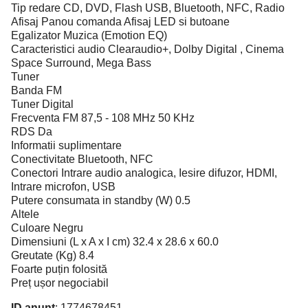
Tip redare CD, DVD, Flash USB, Bluetooth, NFC, Radio
Afisaj Panou comanda Afisaj LED si butoane
Egalizator Muzica (Emotion EQ)
Caracteristici audio Clearaudio+, Dolby Digital , Cinema
Space Surround, Mega Bass
Tuner
Banda FM
Tuner Digital
Frecventa FM 87,5 - 108 MHz 50 KHz
RDS Da
Informatii suplimentare
Conectivitate Bluetooth, NFC
Conectori Intrare audio analogica, Iesire difuzor, HDMI,
Intrare microfon, USB
Putere consumata in standby (W) 0.5
Altele
Culoare Negru
Dimensiuni (L x A x I cm) 32.4 x 28.6 x 60.0
Greutate (Kg) 8.4
Foarte puțin folosită
Preț ușor negociabil
ID anunț
: 1774678451