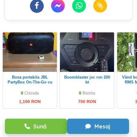
Boxa portabila JBL
boomblaster jvc rvn 200
Vând boxe pasive 200w
PartyBox On-The-Go cu
bt
RMS M
MICROFON 1100 lei
Chisoda
Bistrita
1,100 RON
700 RON
Sună
Mesaj