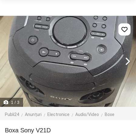
1
/ 3
Publi24
Anunțuri
Electronice
Audio/Video
Boxe
Boxa Sony V21D