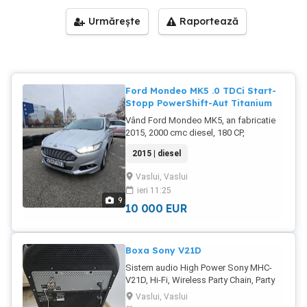
Urmărește
Raportează
Ford Mondeo MK5 .0 TDCi Start-
Stopp PowerShift-Aut Titanium
Vând Ford Mondeo MK5, an fabricatie
2015, 2000 cmc diesel, 180 CP,
automata,într-o stare excelentă de
2015 | diesel
funcționare, cu o dotare completă și un
nivel ridicat de confort și siguranță.
Vaslui, Vaslui
Mașina vine cu următoarele
ieri 11:25
caracteristici și echipamente: Keyless
9
Entry Keyless Go deschidere și pornire
10 000
EUR
fără cheie Interior piele crem Echipare
TITANIUM Powershift 2 Sync 2 Padele
volan Autohold sistem de menținere a
Boxa Sony V21D
frânei la semafor Auto Parking sistem
Sistem audio High Power Sony MHC-
automat de parcare Lane Assist
V21D, Hi-Fi, Wireless Party Chain, Party
asistență la menținerea benzii Asistență
music, Bluetooth, NFC, USB, DVD,
la unghiul mort avertizare la schimbarea
Vaslui, Vaslui
Caracteristici generale Tip produs
benzii Senzori de parcare 360 Cameră