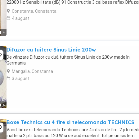
22000 Hz Sensibilitate (dB) 91 Constructie 3 cai bass reflex Difuzo
inalte (mm) 1 x ...
Constanta, Constanta
4 august
4
Difuzor cu tuitere Sinus Linie 200w
De vânzare Difuzor cu duă tuitere Sinus Linie de 200w made în
Germania
Mangalia, Constanta
3 august
4
Boxe Technics cu 4 fire si telecomanda TECHNICS
Vand .boxe si telecomanda Technics .are 4 intrari de fire .2 ptr.medii
inalte si 2 ptr. bass.au 120 W si se aud excelent .tot pe un sistem