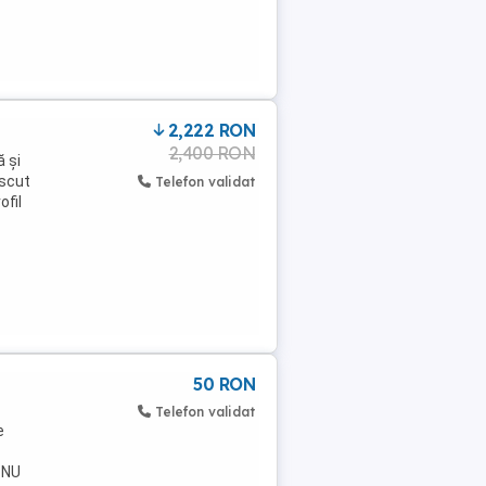
2,222 RON
2,400 RON
ă și
oscut
Telefon validat
ofil
50 RON
Telefon validat
e
, NU