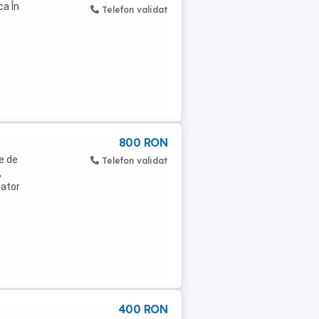
ca În
Telefon validat
800 RON
e de
Telefon validat
,
cator
400 RON