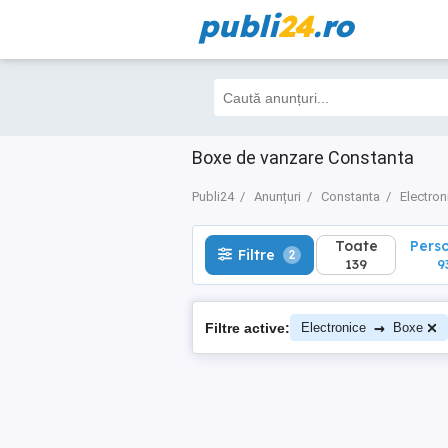
publi
24
.ro
Toate
Perso
Filtre
2
139
93
Boxe de vanzare Constanta
Publi24
Anunțuri
Constanta
Electron
Toate
Pers
Filtre
2
139
9
→
Filtre active:
Electronice
Boxe