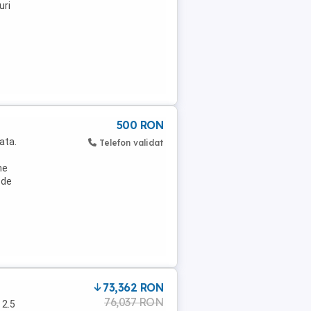
uri
500 RON
ata.
Telefon validat
ne
 de
73,362 RON
76,037 RON
 2.5