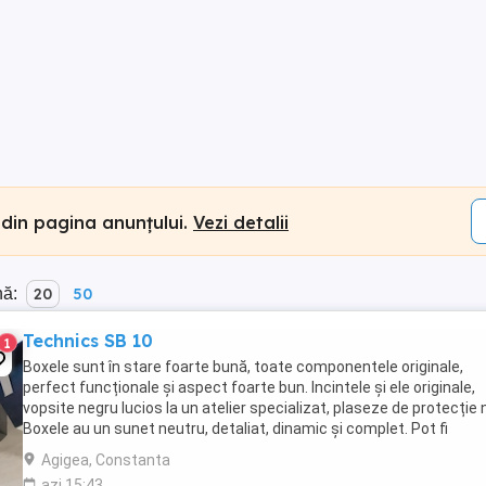
 din pagina anunțului.
Vezi detalii
nă:
20
50
Technics SB 10
1
Boxele sunt în stare foarte bună, toate componentele originale,
perfect funcționale și aspect foarte bun. Incintele și ele originale,
vopsite negru lucios la un atelier specializat, plaseze de protecție n
Boxele au un sunet neutru, detaliat, dinamic și complet. Pot fi
ascultate și ridicate personal,nu ...
Agigea, Constanta
azi 15:43