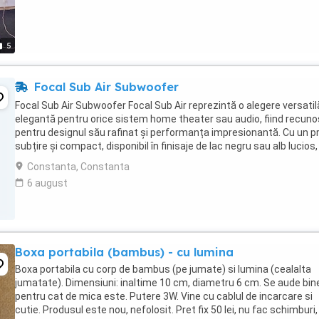
5
Focal Sub Air Subwoofer
Focal Sub Air Subwoofer Focal Sub Air reprezintă o alegere versatil
elegantă pentru orice sistem home theater sau audio, fiind recun
pentru designul său rafinat și performanța impresionantă. Cu un pr
subțire și compact, disponibil în finisaje de lac negru sau alb lucios,
acesta se integrează ...
Constanta, Constanta
6 august
Boxa portabila (bambus) - cu lumina
Boxa portabila cu corp de bambus (pe jumate) si lumina (cealalta
jumatate). Dimensiuni: inaltime 10 cm, diametru 6 cm. Se aude bin
pentru cat de mica este. Putere 3W. Vine cu cablul de incarcare si
cutie. Produsul este nou, nefolosit. Pret fix 50 lei, nu fac schimburi