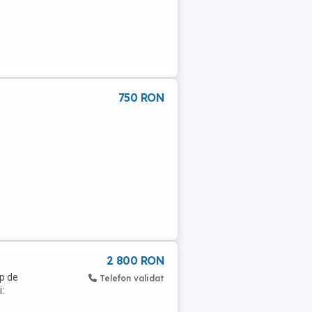
750 RON
2 800 RON
p de
Telefon validat
i: