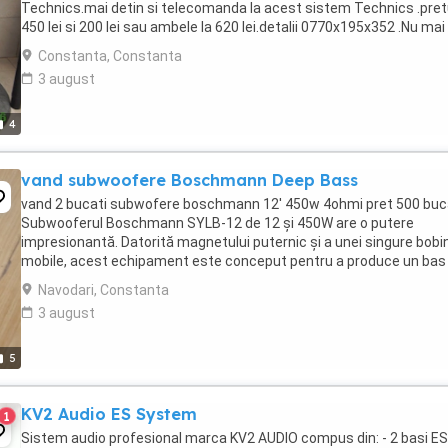
Technics.mai detin si telecomanda la acest sistem Technics .pret
450 lei si 200 lei sau ambele la 620 lei.detalii 0770x195x352 .Nu mai
detin aparatorile .dar ...
Constanta, Constanta
3 august
4
vand subwoofere Boschmann Deep Bass
vand 2 bucati subwofere boschmann 12' 450w 4ohmi pret 500 buc
Subwooferul Boschmann SYLB-12 de 12 și 450W are o putere
impresionantă. Datorită magnetului puternic și a unei singure bobi
mobile, acest echipament este conceput pentru a produce un bas
nivel înalt, sub nivelul atmosferic!Gama ...
Navodari, Constanta
3 august
5
KV2 Audio ES System
1
Sistem audio profesional marca KV2 AUDIO compus din: - 2 basi ES