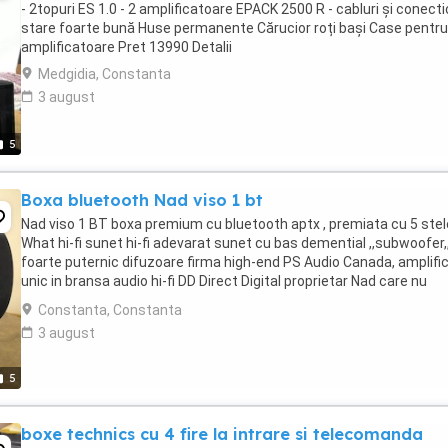
- 2topuri ES 1.0 - 2 amplificatoare EPACK 2500 R - cabluri și conecti
stare foarte bună Huse permanente Cărucior roți bași Case pentru
amplificatoare Pret 13990 Detalii
Medgidia, Constanta
3 august
5
Boxa bluetooth Nad viso 1 bt
Nad viso 1 BT boxa premium cu bluetooth aptx , premiata cu 5 stel
What hi-fi sunet hi-fi adevarat sunet cu bas demential ,,subwoofer,
foarte puternic difuzoare firma high-end PS Audio Canada, amplifi
unic in bransa audio hi-fi DD Direct Digital proprietar Nad care nu
modifica sunetul de la ...
Constanta, Constanta
3 august
5
boxe technics cu 4 fire la intrare si telecomanda