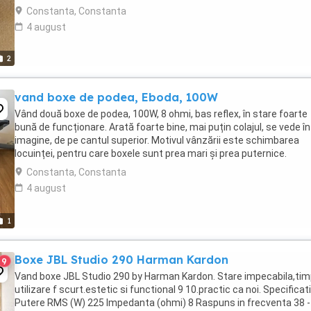
trimit in tara.
Constanta, Constanta
4 august
2
vand boxe de podea, Eboda, 100W
Vând două boxe de podea, 100W, 8 ohmi, bas reflex, în stare foarte
bună de funcționare. Arată foarte bine, mai puțin colajul, se vede în
imagine, de pe cantul superior. Motivul vânzării este schimbarea
locuinței, pentru care boxele sunt prea mari și prea puternice.
Constanta, Constanta
4 august
1
Boxe JBL Studio 290 Harman Kardon
9
Vand boxe JBL Studio 290 by Harman Kardon. Stare impecabila,tim
utilizare f scurt.estetic si functional 9 10.practic ca noi. Specificati
Putere RMS (W) 225 Impedanta (ohmi) 8 Raspuns in frecventa 38 -