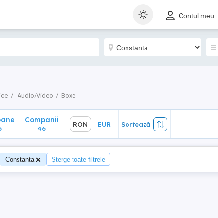
ane
Companii
RON
EUR
Sortează
Contul meu
46
ice
Audio/Video
Boxe
oane
Companii
RON
EUR
Sortează
3
46
Constanta
Șterge toate filtrele