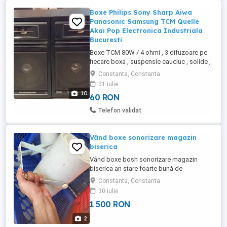
Boxe Philips Sony Sharp Aiwa
Panasonic Samsung TCM Quelle
Akai Pop Electronica Industriala
Bucuresti
Boxe TCM 80W / 4 ohmi , 3 difuzoare pe
fiecare boxa , suspensie cauciuc , solide ,
grele , se aud super bine 80 RON Boxe
Constanta, Constanta
Sharp CP-520 4 ohms / 40 W , sunet
31 iulie
complet , bass 100 RON Boxe Philips 70
10
60 RON
FB 363 / OOR Made in Belgium 2 cai 8 ohm
, se aud foarte bine , bass-ul mare 17 cm
Telefon validat
diametru // Boxe Philips ...
Vând boxe sonorizare magazin
biserica
Vând boxe bosh sonorizare magazin
biserica an stare foarte bună de
funcționare sun 8 bucăți detali an privat
Constanta, Constanta
30 iulie
1 500 RON
2