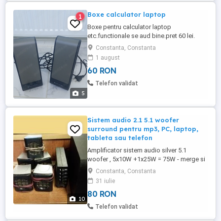
Boxe calculator laptop
1
Boxe pentru calculator laptop
etc.functionale se aud bine.pret 60 lei.
Constanta, Constanta
1 august
60 RON
Telefon validat
5
Sistem audio 2.1 5.1 woofer
surround pentru mp3, PC, laptop,
tableta sau telefon
Amplificator sistem audio silver 5.1
woofer , 5x10W +1x25W = 75W - merge si
la 12 V pe masina (de la bricheta) si la
Constanta, Constanta
220V , are intrare pentru mp3 de pe telefon
31 iulie
- ideal iarba verde , gratare , se poate
80 RON
cupla si pe alti sateliti / alt woofer 80 RON
10
Amplificator sistem audio black 5.1 ,
Telefon validat
5x20W+1x40W ...