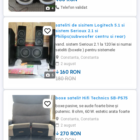
Telefon validat
4
sateliti de sisitem Logitech 5.1 si
sistem Serioux 2.1 si
Philips(subwoofer centru si rear)
vand. sistem Serioux 2.1 la 120 lei si numai
sateliti (boxele ) pentru sistemele
Logitech 5.1 .preturi 160 lei ,140 lei ,100 lei
Constanta, Constanta
si mai detin de la un sistem Philips
2 august
,suwooferul ,centru si un sateli la 80
160 RON
lei.Sunati la telefon ptr. detalii
5
180 RON
0770x195x352
boxe satelit Hifi Technics SB-PS75
boxe pasive, se aude foarte bine și
puternic. 8 ohm, 60 W. estetic arata foarte
bine, tehnic perfect. predare personala.
Constanta, Constanta
2 august
270 RON