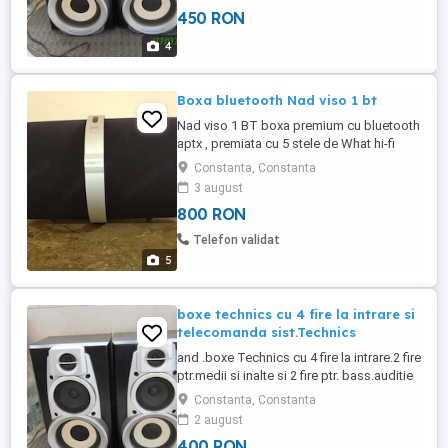
telecomanda la acest sistem Technics
450 RON
.preturi 450 lei si 200 lei sau ambele la 620
lei.detalii 0770x195x352 .Nu mai detin
4
aparatorile .dar ...
Boxa bluetooth Nad viso 1 bt
Nad viso 1 BT boxa premium cu bluetooth
aptx , premiata cu 5 stele de What hi-fi
sunet hi-fi adevarat sunet cu bas
Constanta, Constanta
demential ,,subwoofer,, foarte puternic
3 august
difuzoare firma high-end PS Audio
800 RON
Canada, amplificator unic in bransa audio
hi-fi DD Direct Digital proprietar Nad care
Telefon validat
nu modifica sunetul de la ...
5
boxe technics cu 4 fire la intrare si
telecomanda sist.Technics
and .boxe Technics cu 4 fire la intrare.2 fire
ptr.medii si inalte si 2 fire ptr. bass.auditie
de exceptie mai ales relevante la un
Constanta, Constanta
sistrem Technics.pret 400 lei si
2 august
telecomanda technics ptr. aceste tipuri de
400 RON
sisteme .la 200 lei.