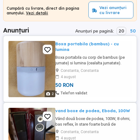
Vezi anunțuri
Cumpără cu livrare, direct din pagina
cu livrare
anunțului.
Vezi detalii
Anunțuri
20
50
Anunțuri pe pagină:
Boxa portabila (bambus) - cu
lumina
Boxa portabila cu corp de bambus (pe
jumate) si lumina (cealalta jumatate).
Dimensiuni: inaltime 10 cm, diametru 6 cm.
Constanta, Constanta
Se aude bine pentru cat de mica este.
4 august
Putere 3W. Vine cu cablul de incarcare si
50 RON
cutie. Produsul este nou, nefolosit. Pret fix
50 lei, nu fac schimburi, NU trimit in tara.
Telefon validat
2
vand boxe de podea, Eboda, 100W
Vând două boxe de podea, 100W, 8 ohmi,
bas reflex, în stare foarte bună de
funcționare. Arată foarte bine, mai puțin
Constanta, Constanta
colajul, se vede în imagine, de pe cantul
4 august