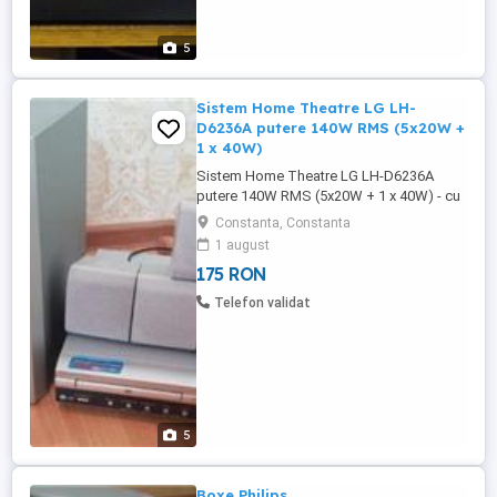
5
Sistem Home Theatre LG LH-
D6236A putere 140W RMS (5x20W +
1 x 40W)
Sistem Home Theatre LG LH-D6236A
putere 140W RMS (5x20W + 1 x 40W) - cu
telecomanda originala , tunner digital ,
Constanta, Constanta
statie 5.1 , iesire pe mufa obisnuita
1 august
clipsuri , AUX IN pe RCA, mufa euroscart ,
175 RON
fara boxe 175 , cu boxe 250 175 RON
Satelti LG LHS-D6236T x 5 buc 4 ohm / 25
Telefon validat
W , cabluri originale lungi 50 RON Satelt ...
5
Boxe Philips