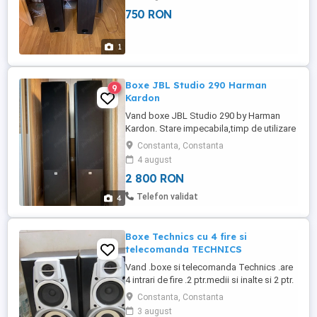
superior. Motivul vânzării este schimbarea
750 RON
locuinței, pentru care boxele sunt prea
mari și prea puternice.
1
Boxe JBL Studio 290 Harman
9
Kardon
Vand boxe JBL Studio 290 by Harman
Kardon. Stare impecabila,timp de utilizare
f scurt.estetic si functional 9 10.practic ca
Constanta, Constanta
noi. Specificatii: Putere RMS (W) 225
4 august
Impedanta (ohmi) 8 Raspuns in frecventa
2 800 RON
38 - 22000 Hz Sensibilitate (dB) 91
Constructie 3 cai bass reflex Difuzor inalte
Telefon validat
4
(mm) 1 x ...
Boxe Technics cu 4 fire si
telecomanda TECHNICS
Vand .boxe si telecomanda Technics .are
4 intrari de fire .2 ptr.medii si inalte si 2 ptr.
bass.au 120 W si se aud excelent .tot pe
Constanta, Constanta
un sistem Technics.mai detin si
3 august