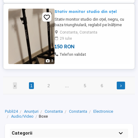
Stativ monitor studio din oțel
Stativ monitor studio din oțel, negru, cu
baza triunghiulară, reglabil pe înălțime
Prețul este pe bucata
Constanta, Constanta
29 iulie
150 RON
Telefon validat
3
›
‹
1
2
…
5
6
Publi24
Anunțuri
Constanta
Constanta
Electronice
Audio/Video
Boxe
Categorii