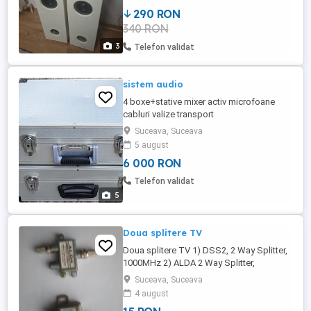
290 RON
340 RON
3
Telefon validat
sistem audio
4 boxe+stative mixer activ microfoane
cabluri valize transport
Suceava, Suceava
5 august
6 000 RON
Telefon validat
5
Doua splitere TV
Doua splitere TV 1) DSS2, 2 Way Splitter,
1000MHz 2) ALDA 2 Way Splitter,
1200MHz
Suceava, Suceava
4 august