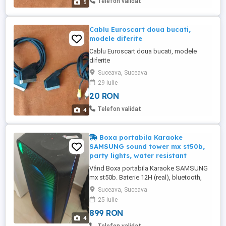
Telefon validat
5
Cablu Euroscart doua bucati,
modele diferite
Cablu Euroscart doua bucati, modele
diferite
Suceava, Suceava
29 iulie
20 RON
Telefon validat
4
Boxa portabila Karaoke
SAMSUNG sound tower mx st50b,
party lights, water resistant
Vând Boxa portabila Karaoke SAMSUNG
mx st50b. Baterie 12H (real), bluetooth,
intrare microfon, efect, output.
Suceava, Suceava
Achiziționat în 2024, folosit foarte rar.
25 iulie
Stare foarte bună! Pret magazin 1800
899 RON
RON.
4