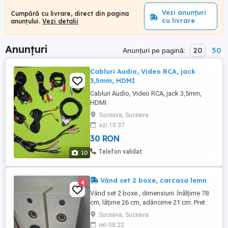
Vezi anunțuri
Cumpără cu livrare, direct din pagina
cu livrare
anunțului.
Vezi detalii
Anunțuri
20
50
Anunțuri pe pagină:
Cabluri Audio, Video RCA, jack
3,5mm, HDMI
Cabluri Audio, Video RCA, jack 3,5mm,
HDMI
Suceava, Suceava
azi 10:37
30 RON
Telefon validat
10
Vând set 2 boxe, carcasa lemn
4
Vând set 2 boxe , dimensiuni :înălțime 78
cm, lățime 26 cm, adâncime 21 cm. Pret.
340 lei negociabil pentru set Tel. ras
Suceava, Suceava
Suceava
ieri 08:22