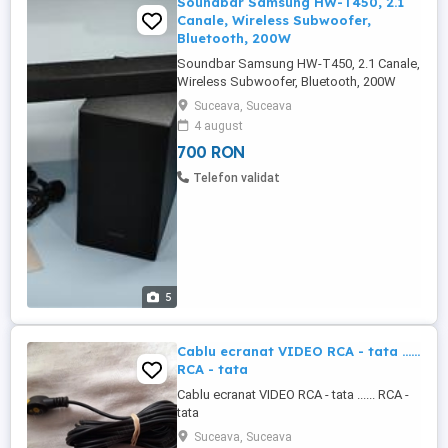
Soundbar Samsung HW-T450, 2.1
Canale, Wireless Subwoofer,
Bluetooth, 200W
Soundbar Samsung HW-T450, 2.1 Canale,
Wireless Subwoofer, Bluetooth, 200W
Soundbar Samsung HW-T450, 2.1 Canale,
Suceava, Suceava
200W, Wireless Soundbar Samsung HW-
4 august
T450, 2.1 Canale, 200W, Wireless
700 RON
Subwoofer, Bluetooth Vand soundbar
Samsung, model HW-KT50 EN (Putere
Telefon validat
300W). Acesta vine însoțit de cutie si toate
accesoriile ...
5
Cablu ecranat VIDEO RCA - tata ......
RCA - tata
Cablu ecranat VIDEO RCA - tata ...... RCA -
tata
Suceava, Suceava