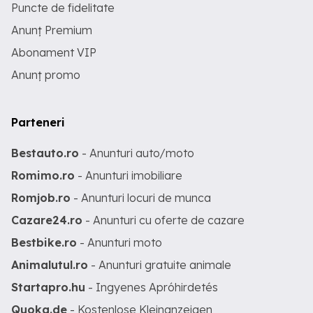
Puncte de fidelitate
Anunț Premium
Abonament VIP
Anunț promo
Parteneri
Bestauto.ro
- Anunturi auto/moto
Romimo.ro
- Anunturi imobiliare
Romjob.ro
- Anunturi locuri de munca
Cazare24.ro
- Anunturi cu oferte de cazare
Bestbike.ro
- Anunturi moto
Animalutul.ro
- Anunturi gratuite animale
Startapro.hu
- Ingyenes Apróhirdetés
Quoka.de
- Kostenlose Kleinanzeigen