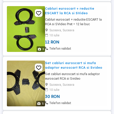
Cabluri euroscart + reductie
ESCART la RCA si SVideo
Cabluri euroscart + reductie ESCART la
RCA si SVideo Pret = 12 lei buc
Suceava, Suceava
10 iulie
12 RON
Telefon validat
3
Set cabluri euroscart si mufa
adaptor euroscart RCA si Svideo
Set cabluri euroscart si mufa adaptor
euroscart RCA si Svideo
Suceava, Suceava
10 iulie
30 RON
Telefon validat
5