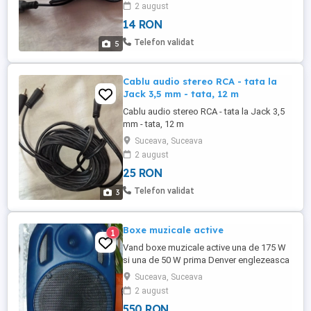
2 august
14 RON
Telefon validat
5
Cablu audio stereo RCA - tata la
Jack 3,5 mm - tata, 12 m
Cablu audio stereo RCA - tata la Jack 3,5
mm - tata, 12 m
Suceava, Suceava
2 august
25 RON
Telefon validat
3
Boxe muzicale active
1
Vand boxe muzicale active una de 175 W
si una de 50 W prima Denver englezeasca
si a doua TAILGATER * ION in stare
Suceava, Suceava
perfecta de functionare, pozele sunt reale,
2 august
mai multe relatii la telefon.
550 RON