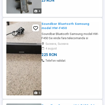
15 RON
4
Soundbar Bluetooth Samsung
model HW-F450
Soundbar Bluetooth Samsung model HW-
F450 Se vinde fara telecomanda si
subwoofer Perfect functional. Se vinde cu
Suceava, Suceava
proba. La tv SAMSUNG poate fi folosita
4 august
telecomanda televizorului Conectivitate:
225 RON
Bluetooth USB Wi-Fi Dimensiune
soundbar: 90.6 x 4.5 x 7 cm Conectori
Telefon validat
intrare: 1 x USB, 1 x ...
5