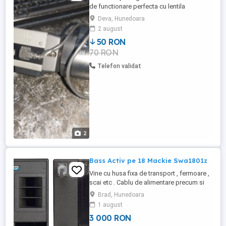
de functionare perfecta cu lentila
varifocala
Deva, Hunedoara
2 august
50 RON
70 RON
Telefon validat
2
Bass Activ pe 18 Mackie Swa1801z
Vine cu husa fixa de transport , fermoare ,
scai etc . Cablu de alimentare precum si
teava pentru satelit. Pentru evenimente
Brad, Hunedoara
pana in 120-150 pers este suficient doar
1 august
un bass (asa il foloseam eu) Se poate
3 000 RON
face proba in Brad, Hunedoara. Din cauza