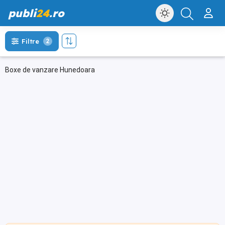
publi
24
.ro
Filtre
2
Boxe de vanzare Hunedoara