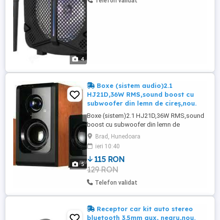
Telefon validat
DA Alimentare: 220V ...
4
Boxe (sistem audio)2.1
HJ21D,36W RMS,sound boost cu
subwoofer din lemn de cireș,nou.
Boxe (sistem)2.1 HJ21D,36W RMS,sound
boost cu subwoofer din lemn de
cireș,nou. Descriere: Subwoofer si sateliti
Brad, Hunedoara
din lemn cires pentru un sunet ca de
ieri 10:40
cristal. Subwooferul orientat frontal
115 RON
produce sunete de adancimi complete.
5
129 RON
Videoclipurile, jocurile si muzica dvs. vor
avea o dimensiune cu totul noua.Cele ...
Telefon validat
Receptor car kit auto stereo
bluetooth 3.5mm aux, negru,nou.