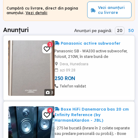
Vezi anunțuri
Cumpără cu livrare, direct din pagina
cu livrare
anunțului.
Vezi detalii
Anunțuri
20
50
Anunțuri pe pagină:
Panasonic active subwoofer
1
Panasonic SB - WA330 active subwoofer,
folosit, 210W, în stare bună de
funcţionare.
Deva, Hunedoara
azi 09:28
250 RON
Telefon validat
3
Boxe HiFi Danemarca bas 20 cm
4
Infinity Reference (by
Harman&Kardon - JBL)
- 275 lei bucată (livrare în 2 colete separate
sau predare personală cu probă); - Boxe