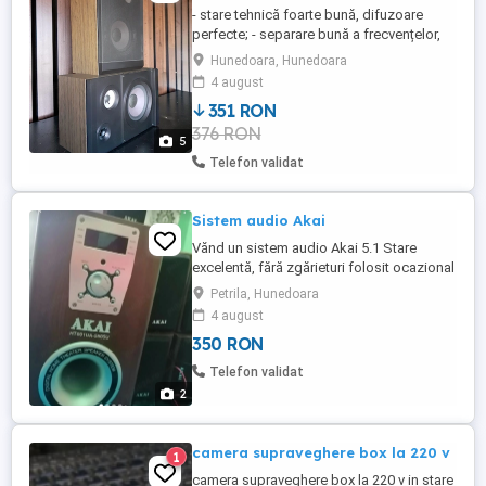
- stare tehnică foarte bună, difuzoare
perfecte; - separare bună a frecvențelor,
bass suficient, pentru cei interesați cu
Hunedoara, Hunedoara
adevărat, trimit filmuleț cu ele în funcțiune;
4 august
- estetic aproape perfecte, nelovite, doar
351 RON
pe partea de așezare sunt inestetice; -
376 RON
grile metalice; - înălțime 41cm, lățime
5
24,5cm - ...
Telefon validat
Sistem audio Akai
Vănd un sistem audio Akai 5.1 Stare
excelentă, fără zgărieturi folosit ocazional
sunet clar, bass. Citește mp3 pe card sau
Petrila, Hunedoara
usb Telecomanda inclusă. Preț 350 lei
4 august
350 RON
Telefon validat
2
camera supraveghere box la 220 v
1
camera supraveghere box la 220 v in stare