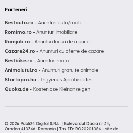
Parteneri
Bestauto.ro
- Anunturi auto/moto
Romimo.ro
- Anunturi imobiliare
Romjob.ro
- Anunturi locuri de munca
Cazare24.ro
- Anunturi cu oferte de cazare
Bestbike.ro
- Anunturi moto
Animalutul.ro
- Anunturi gratuite animale
Startapro.hu
- Ingyenes Apróhirdetés
Quoka.de
- Kostenlose Kleinanzeigen
© 2026 Publi24 Digital S.R.L. | Bulevardul Dacia nr 34,
Oradea 410346, Romania | Tax ID: RO20201084 -
site de