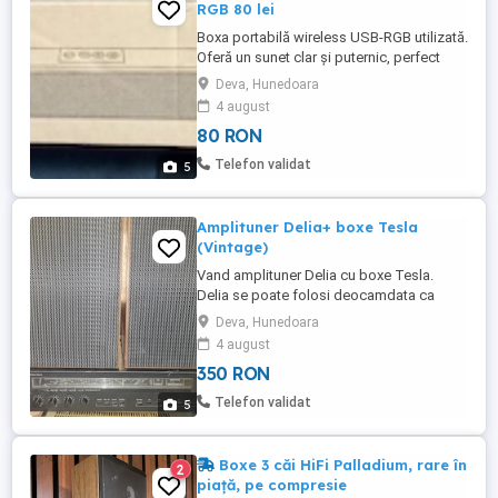
RGB 80 lei
Boxa portabilă wireless USB-RGB utilizată.
Oferă un sunet clar și puternic, perfect
pentru petreceri sau excursii în aer liber.
Deva, Hunedoara
Conectează-ți dispozitivul prin USB și
4 august
bucură-te de muzică fără fir. Culoarea RGB
80 RON
adaugă un element de distracție la orice
atmosferă. Alege o boxă compactă și
Telefon validat
5
ușor de transportat, ...
Amplituner Delia+ boxe Tesla
(Vintage)
Vand amplituner Delia cu boxe Tesla.
Delia se poate folosi deocamdata ca
amplificator in casa la calculator, laptop...
Deva, Hunedoara
Partea de radio nu merge deoarece e tras
4 august
in banda de EST ca in anii 80 Pentru a-l
350 RON
face sa mearga in banda VEST, trebuie
facut un montaj special. Boxele sunt
Telefon validat
5
originale de Tesla 15w,4 ...
Boxe 3 căi HiFi Palladium, rare în
2
piață, pe compresie