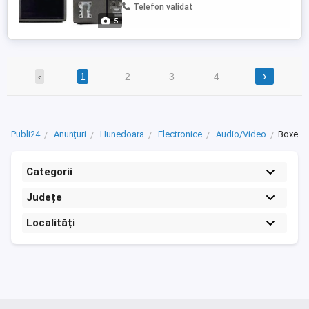
greutatii nu trimit in tara. SPL max la 1 m:
Telefon validat
129 dB (nivel ...
5
›
‹
1
2
3
4
Publi24
Anunțuri
Hunedoara
Electronice
Audio/Video
Boxe
Categorii
Județe
Localități