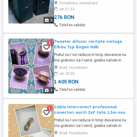
solide, produse sub licență
Hunedoara, Hunedoara
Harman&Kardon (JBL) la fabrica din
ieri 21:53
Danemarca; - Woofere de 20 cm cu
276 RON
suspensie din cauciuc (nu se macină ca
5
cele din spumă) și cu con APG; astfel
Telefon validat
diafragma combină avantajele carbonului
...
Tweeter difuzor raritate vintage
2
Elbau Typ Bogen Ndb
Pretul nu-l voi reduce in timp deoarece nu
ma grabesc sa-l vand, geaba salvati in
favorite crezand ca-l scad, normal il cresc
Brad, Hunedoara
constant Doar 1405 lei negociabil oricum
ieri 20:05
valoreaza mai mult de atat ca asa ceva nu
1 405 RON
se mai fabrica Care vor sa-mi vanda ori isi
dau cu parerea sau compara cu alte oferte
Telefon validat
5
ignor ...
Cablu interconect profesional
2
conectori auriti 2xF tata 1,5m nou
Pretul nu-l voi reduce in timp deoarece nu
ma grabesc sa-l vand, geaba salvati in
favorite crezand ca-l scad, normal il cresc
Brad, Hunedoara
constant Doar 203 lei negociabil oricum