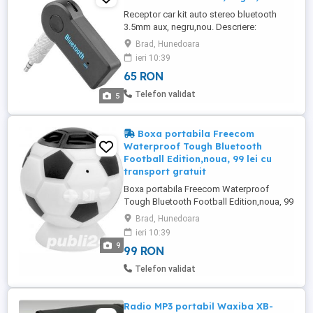
Receptor car kit auto stereo bluetooth
3.5mm aux, negru,nou. Descriere:
Adaptorul bluetooth va ofera posibilitatea
Brad, Hunedoara
de a va transforma sistemul audio al
ieri 10:39
masini, smartphone-ul sau sistemul audio
65 RON
intr-unul ce permite redarea muzicii
preferate prin intermediul conexiunii
Telefon validat
5
bluetooth. Adaptorul se conecteaza ...
Boxa portabila Freecom
Waterproof Tough Bluetooth
Football Edition,noua, 99 lei cu
transport gratuit
Boxa portabila Freecom Waterproof
Tough Bluetooth Football Edition,noua, 99
lei cu transport gratuit in toata tara.
Brad, Hunedoara
Specificatii tehnice Conectivitate Fara fir
ieri 10:39
Tehnologie Bluetooth Interfata USB
9
99 RON
Compatibil cu dispozitive ce au functie
Bluetooth Functie Handsfree Built-in mic
Telefon validat
Baterie Reincarcabila ...
Radio MP3 portabil Waxiba XB-