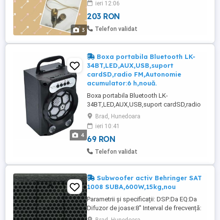
ieri 12:06
valoreaza mai mult de atat Nu-l trimit cu
203 RON
ramburs Care vor sa-mi vanda ori isi dau
cu parerea sau compara cu alte oferte
Telefon validat
3
ignor si blochez Rog ...
Boxa portabila Bluetooth LK-
34BT,LED,AUX,USB,suport
cardSD,radio FM,Autonomie
acumulator:6 h,nouă.
Boxa portabila Bluetooth LK-
34BT,LED,AUX,USB,suport cardSD,radio
FM,Autonomie acumulator:6 h,nouă.
Brad, Hunedoara
Reproduce muzica de pe card micro SD
ieri 10:41
sau dispozitive USB flash, precum si de la
4
69 RON
orice device care are functia Bluetooth.
Specificatii Autonomie acumulator:6 h
Telefon validat
Conectivitate:Bluetooth Culoare:Negru
Distanta ...
Subwoofer activ Behringer SAT
1008 SUBA,600W,15kg,nou
Parametrii și specificații: DSP:Da EQ:Da
Difuzor de joase:8" Interval de frecvență:
30 Hz - 145 Hz Putere (Watt):600W