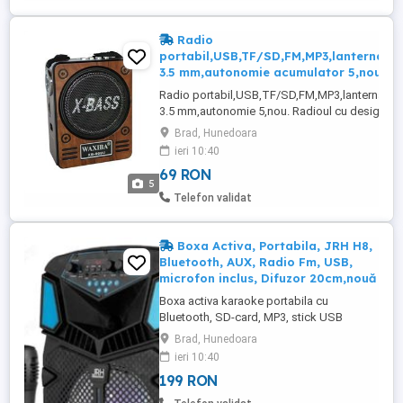
produs: - Suprafata transparenta ...
Radio
portabil,USB,TF/SD,FM,MP3,lanterna,J
3.5 mm,autonomie acumulator 5,nou.
Radio portabil,USB,TF/SD,FM,MP3,lanterna,Ja
3.5 mm,autonomie 5,nou. Radioul cu design ret
este folosit pentru a reda muzica oriunde prin
Brad, Hunedoara
intermediul USB-ului, a cardului microSD sau a
ieri 10:40
cablului auxiliar. Este usor de transportat si
69 RON
depozitat datorita designului compact, a greuta
5
reduse si a curelei ...
Telefon validat
Boxa Activa, Portabila, JRH H8,
Bluetooth, AUX, Radio Fm, USB,
microfon inclus, Difuzor 20cm,nouă
Boxa activa karaoke portabila cu
Bluetooth, SD-card, MP3, stick USB
Specificatii: Putere: 300 W Difuzor: 20 CM
Brad, Hunedoara
Conexiune: Bluetooth, Stick USB, Card
ieri 10:40
MicroSD, AUX, Radio Intrari Instrumente
199 RON
Muzicale: DA Inregistrare pe stick: DA
Statie Incorporata: DA Maner Transport: