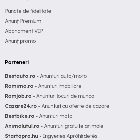
Puncte de fidelitate
Anunț Premium
Abonament VIP
Anunț promo
Parteneri
Bestauto.ro
- Anunturi auto/moto
Romimo.ro
- Anunturi imobiliare
Romjob.ro
- Anunturi locuri de munca
Cazare24.ro
- Anunturi cu oferte de cazare
Bestbike.ro
- Anunturi moto
Animalutul.ro
- Anunturi gratuite animale
Startapro.hu
- Ingyenes Apróhirdetés