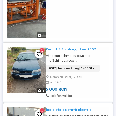
beton, ...
8
Cielo 1.5,8 valve,gpl an 2007
1
Vând sau schimb cu ceva mai
mic.Schimbat recent
filtre,ulei,antigel,distribuție,senzori
2007 | benzina + cng | 140000 km
motor,cauciucuri,becuri
fata.proprietar.Fara rugina,mașina este
Ramnicu Sarat, Buzau
fara reproș.Are 140000 km
azi 16:35
5 000 RON
5
Telefon validat
bicicleta asistată electric
1