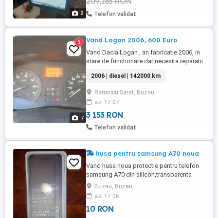
209,165 RON
2
Telefon validat
Vand Logan 2006, 600 Euro
1
Vand Dacia Logan , an fabricatie 2006, in
stare de functionare dar necesita reparatii
(tinichigerie usi si partea electrica),
2006 | diesel | 142000 km
142000 Km reali.
Ramnicu Sarat, Buzau
azi 17:07
3 153 RON
7
Telefon validat
husa pentru samsung A70 noua
Vand husa noua protectie pentru telefon
samsung A70 din silicon,transparenta
spate,10 lei.
Buzau, Buzau
azi 17:06
10 RON