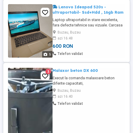
Lenovo Ideapad 520s -
ultraportabil- Ssd+Hdd , 16gb Ram
Laptop ultraportabil in stare excelenta,
fara defecte tehnice sau vizuale. Carcasa
in finisaj metalic foarte fin. Procesor Intel
Buzau, Buzau
I5-7200U la 2.5Ghz 16 Gb-Memorie Ram
azi 16:48
256 Gb -Ssd NvMe Samsung. 1 Tb
600 RON
stocare Hdd Windows 10 curat reinstalat ,
activat cu licenta digitala. A fost laptop
Telefon validat
5
personal folosit ocazional ...
Malaxor beton DX 600
3
Execut la comanda malaxoare beton
diferite capacitati,
Buzau, Buzau
azi 16:40
Telefon validat