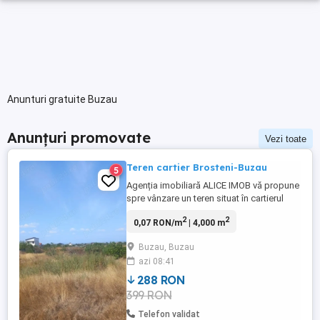
Anunturi gratuite Buzau
Anunțuri promovate
Vezi toate
Teren cartier Brosteni-Buzau
5
Agenția imobiliară ALICE IMOB vă propune
spre vânzare un teren situat în cartierul
Broșteni-Buzau, Tarlaua 33, o zonă aflată
2
2
0,07 RON/m
| 4,000 m
în plină dezvoltare, recunoscută ca una
dintre puținele din oraș unde urmează să
Buzau, Buzau
se contureze un nou cartier rezidențial
azi 08:41
modern. Terenul are o suprafață de 4000
mp, avand o deschidere ...
288 RON
399 RON
Telefon validat