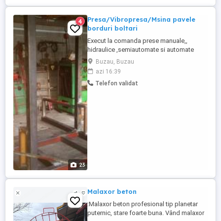
Presa/Vibropresa/Msina pavele
4
borduri boltari
Execut la comanda prese manuale,,
hidraulice ,semiautomate si automate
matritele sunt interschimbabile si diferite
Buzau, Buzau
forme la cererea clientului Masina poate fi
azi 16:39
alimentata la 380 v sau 220 v vibrare
Telefon validat
energica cu doua motoare si presare cu
24 t f Malaxsoare diferite capacitati 200
l,,400 l..600 l alimentare ...
23
Malaxor beton
:Malaxor beton profesional tip planetar
puternic, stare foarte buna. Vând malaxor