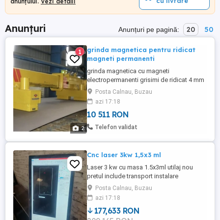
cu livrare
anunțului.
Vezi detalii
Anunțuri
20
50
Anunțuri pe pagină:
grinda magnetica pentru ridicat
1
magneti permanenti
grinda magnetica cu magneti
electropermanenti grisimi de ridicat 4 mm
60 mm selectare module magnetice cu
Posta Calnau, Buzau
radiocomanta pickup full mag magneti
azi 17:18
manuali ridicare platouri magnetice
10 511 RON
prelucrari
Telefon validat
2
Cnc laser 3kw 1,5x3 ml
Laser 3 kw cu masa 1.5x3ml utilaj nou
pretul include transport instalare
scolarizare garantie In pret este inclus
Posta Calnau, Buzau
utilaj stabilizator soft programare
azi 17:18
consumabile
177,633 RON