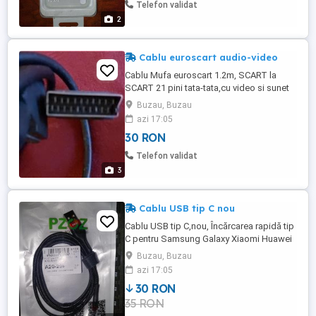
Telefon validat
2
Cablu euroscart audio-video
Cablu Mufa euroscart 1.2m, SCART la
SCART 21 pini tata-tata,cu video si sunet
audio, stare buna
Buzau, Buzau
azi 17:05
30 RON
Telefon validat
3
Cablu USB tip C nou
Cablu USB tip C,nou, Încărcarea rapidă tip
C pentru Samsung Galaxy Xiaomi Huawei
Telefon mobil USB C Cablu USB-C pentru
Buzau, Buzau
încărcător Culoare :rosu 35lei
azi 17:05
30 RON
35 RON