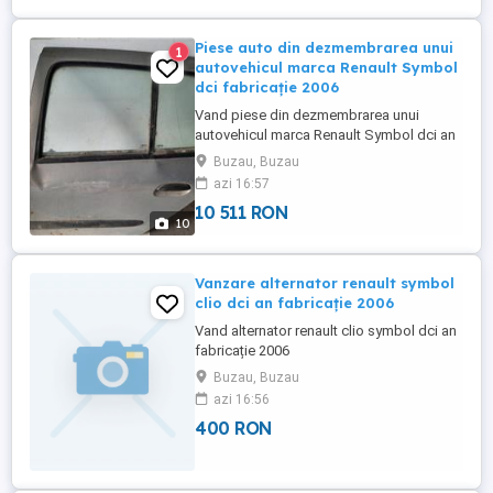
Piese auto din dezmembrarea unui
1
autovehicul marca Renault Symbol
dci fabricație 2006
Vand piese din dezmembrarea unui
autovehicul marca Renault Symbol dci an
fabricație 2006, motor, cutie viteze,
Buzau, Buzau
alternator, electromotor, tobă finala, ușa
azi 16:57
str.spate completa, tetiere, centurile de
10 511 RON
siguranță, bord, planta bord, punte spate,
10
discuri frana, etriere, planetare , capota
spate, instalație ...
Vanzare alternator renault symbol
clio dci an fabricație 2006
Vand alternator renault clio symbol dci an
fabricație 2006
Buzau, Buzau
azi 16:56
400 RON