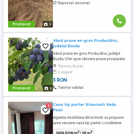
Repostat automat
Promovat
5
Vând prune en-gros Producător,
județul Buzău
Vând prune en-gros Producător, județul
Buzău Ofer spre vânzare prune proaspete,
direct din livadă, disponibile pentru
Parscov, Buzau
recoltare. Potrivite pentru: procesare (gem,
2 august
magiun, compot) distilare (țuică) consum
3 RON
Disponibilă o cantitate de aproximativ
1000 kg. Preț: 3 lei kg Județul Buzău Se
Telefon validat
Promovat
3
vând en-gros, ...
Casa tip parter Stancesti Vadu
5
Pasii
Agentia imobiliara Alice Imob va propune
spre vanzare casa tip parter. Localitatea
Stancesti-Vadu Pasii-Buzau, compusa din
2
2
5606 RON/m
| 58 m
2 corpuri, C1 si C2 constructii din 1960-