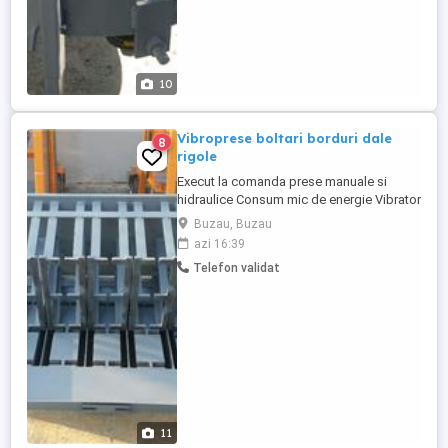
10
Vibroprese boltari borduri dale
8
rigole
Execut la comanda prese manuale si
hidraulice Consum mic de energie Vibrator
energic oli Matrite interschimbabile
Buzau, Buzau
Reductor la extractie Garantie 12 luni
azi 16:39
Punere in functiune Retete beton transport
Telefon validat
gratuit în toată tara
11