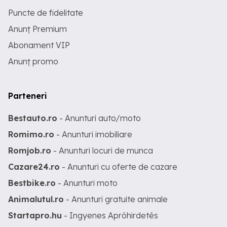
Puncte de fidelitate
Anunț Premium
Abonament VIP
Anunț promo
Parteneri
Bestauto.ro
- Anunturi auto/moto
Romimo.ro
- Anunturi imobiliare
Romjob.ro
- Anunturi locuri de munca
Cazare24.ro
- Anunturi cu oferte de cazare
Bestbike.ro
- Anunturi moto
Animalutul.ro
- Anunturi gratuite animale
Startapro.hu
- Ingyenes Apróhirdetés