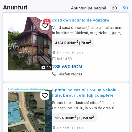
Anunțuri
20
50
Anunțuri pe pagină:
Casă de vacanţă de vânzare
21
Vând casă de vacanţă cu etaj, trei camere
în localitatea Chirleşti, oraş Nehoiu, judeţ
Buzău amplasată pe un teren 557 mp cu
2
2
4124 RON/m
| 70 m
suprafaţă utilă de 70 mp. Construcţia are
fundaţia de beton, parter din cărămidă şi
Chirlesti, Buzau
etaj din lemn. Se vinde mobilată cum se
ieri 14:59
vede în fotografii. Utilităţi: apă potabilă din
reţea, ...
288 690 RON
10
Telefon validat
Spațiu industrial 1.350 m Nehoiu -
hale, birouri, utilități complete
Proprietate industrială situată în satul
Chirlești, pe DN 10, la 6 km de orașul
Nehoiu, cu acces direct la drum național și
2
2
252 RON/m
| 1,350 m
toate utilitățile disponibile. Terenul are
1.350 m intravilan și include o hală
Chirlesti, Buzau
industrială de 236 m (atelier, depozit,