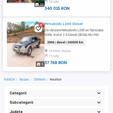
29 iulie
vestiar, birouri) plus aproximativ 600 m de
10
spații acoperite ...
340 015 RON
Mitsubishi L200 Diesel
4
De vânzare Mitsubishi L200 an fabricație
2006, motor 2.5 Diesel (4D56) NU FAC
NICIUN FEL DE SCHIMB!!! Mașina se află
2006 | diesel | 240000 km
într-o stare excelentă, fiind complet
refăcută atât estetic, cât și tehnic. Oferă
Chirlesti, Buzau
fiabilitate, confort și performanță ideală
15 iulie
pentru orice tip de teren! Caroserie:
vopsită complet, ...
37 768 RON
5
Publi24
Buzau
Chirlesti
Anunturi
Categorii
Subcategorii
Județe