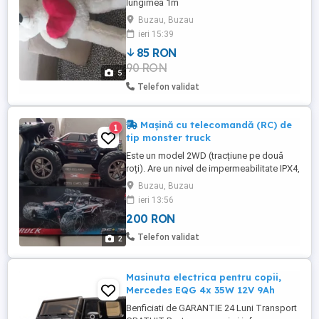
lungimea 1m
Buzau, Buzau
ieri 15:39
85 RON
90 RON
5
Telefon validat
Mașină cu telecomandă (RC) de
1
tip monster truck
Este un model 2WD (tracțiune pe două
roți). Are un nivel de impermeabilitate IPX4,
ceea ce înseamnă că este protejată
Buzau, Buzau
împotriva stropilor de apă din orice
ieri 13:56
direcție. Este un vehicul de mare viteză,
200 RON
așa cum este indicat pe cutie.
Funcționează perfect.
Telefon validat
2
Masinuta electrica pentru copii,
Mercedes EQG 4x 35W 12V 9Ah
Benficiati de GARANTIE 24 Luni Transport