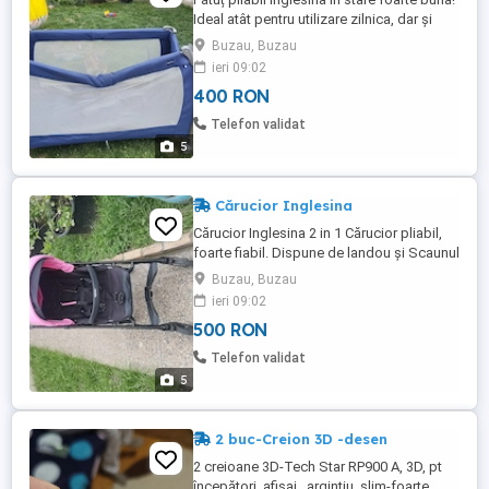
Ideal atât pentru utilizare zilnica, dar și
pentru deplasări.
Buzau, Buzau
ieri 09:02
400 RON
Telefon validat
5
Cărucior Inglesina
Cărucior Inglesina 2 in 1 Cărucior pliabil,
foarte fiabil. Dispune de landou și Scaunul
sport. Se pliază ușor cu o singura mana.
Buzau, Buzau
ieri 09:02
500 RON
Telefon validat
5
2 buc-Creion 3D -desen
2 creioane 3D-Tech Star RP900 A, 3D, pt
începători, afișaj , argintiu, slim-foarte