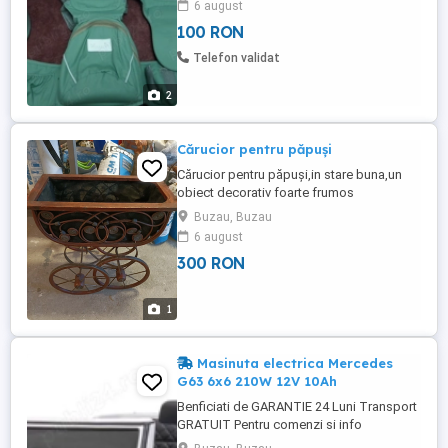
6 august
100 RON
Telefon validat
2
Cărucior pentru păpuși
Cărucior pentru păpuși,in stare buna,un
obiect decorativ foarte frumos
Buzau, Buzau
6 august
300 RON
1
Masinuta electrica Mercedes
G63 6x6 210W 12V 10Ah
Benficiati de GARANTIE 24 Luni Transport
GRATUIT Pentru comenzi si info
contactati-ne Masinuta electrica