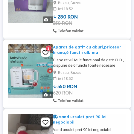
00, sterilizare si uscare in 40 de min, tava
Buzau, Buzau
de scurgere, design compact, 220V
ieri 18:52
Sterilizeaza, usuca si depoziteaza Pentru
280 RON
descrierea completa accesați link-ul
2
350 RON
Telefon validat
Aparat de gatit cu aburi,pricesor
2
hrana,6 functii alb mat
Dispozitivul Multifunctional de gatit CLD ,
dispune de 6 functii foarte necesare
pentru prepararea hranei bebelusilor si
Buzau, Buzau
copiilor , insa este foarte bun si la
ieri 18:52
prepararea hranei pentru adulti. Este un
550 RON
dispozitiv foarte versatil, usor de folosit
620 RON
datorita interfetei prietenoase, usor de
4
montat si curatat. ...
Telefon validat
vand ursulet pret 90 lei
negociabil
Vand ursulet pret 90 lei negociabil