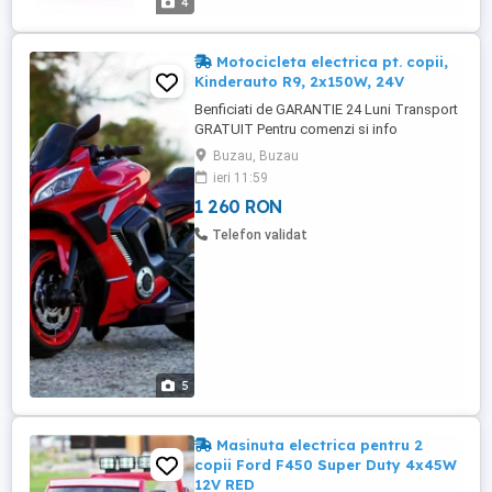
4
Motocicleta electrica pt. copii,
Kinderauto R9, 2x150W, 24V
Benficiati de GARANTIE 24 Luni Transport
GRATUIT Pentru comenzi si info
contactati-ne Motocicleta electrica pt.
Buzau, Buzau
copii, Kinderauto R9, 2x150W, 24V Roti
ieri 11:59
moi din cauciuc EVA, silentioase si
1 260 RON
confortabile ROTI AJUTATOARE Scaun
tapitat cu piele ecologica, confortabil
Telefon validat
pentru 1 copil 2 motoare electrice ...
5
Masinuta electrica pentru 2
copii Ford F450 Super Duty 4x45W
12V RED