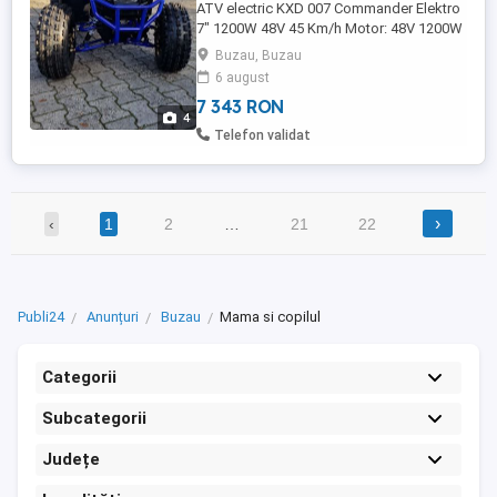
ATV electric KXD 007 Commander Elektro
7" 1200W 48V 45 Km/h Motor: 48V 1200W
DC fără perii (cu diferențial) Specificatii
Buzau, Buzau
tehnice: Baterie: 48V 20Ah Timp de
6 august
încărcare: aproximativ 7-8 ore Timp de
7 343 RON
funcționare: 45-60 minute. Comutator
4
pentru schimbarea sensului de mers
Telefon validat
inainte / inapoi Anvelope (fata / ...
›
‹
1
2
…
21
22
Publi24
Anunțuri
Buzau
Mama si copilul
Categorii
Subcategorii
Județe