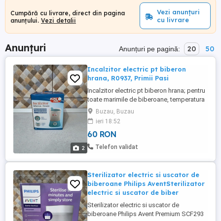
Vezi anunțuri
Cumpără cu livrare, direct din pagina
cu livrare
anunțului.
Vezi detalii
Anunțuri
20
50
Anunțuri pe pagină:
Incalzitor electric pt biberon
hrana, R0937, Primii Pasi
Incalzitor electric pt biberon hrana; pentru
toate marimile de biberoane, temperatura
ajustabila, contine recipient pt incalzit
Buzau, Buzau
hrana sub forma de piureuri
ieri 18:52
60 RON
Telefon validat
2
Sterilizator electric si uscator de
biberoane Philips AventSterilizator
electric si uscator de biber
Sterilizator electric si uscator de
biberoane Philips Avent Premium SCF293