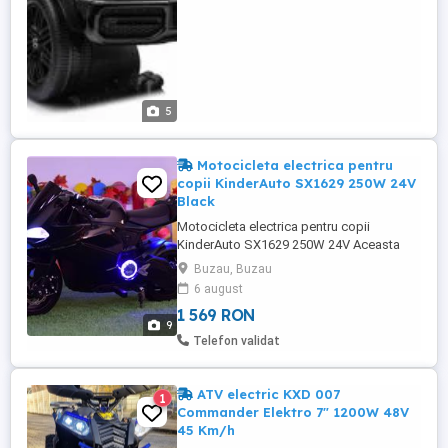
MiniSD si Bluetooth Roti MOI ...
5
Motocicleta electrica pentru
copii KinderAuto SX1629 250W 24V
Black
Motocicleta electrica pentru copii
KinderAuto SX1629 250W 24V Aceasta
Motocicleta KinderAuto SX1629 este
Buzau, Buzau
primul pas important pentru copiulul
6 august
Dumenavoastra in descoperirea pasiuni
1 569 RON
pentru motociclete sport. Este o
9
motocicleta electrica, sigura, cu motor de
Telefon validat
250W la tensiune de 24V cu viteza maxima
de ...
ATV electric KXD 007
1
Commander Elektro 7" 1200W 48V
45 Km/h