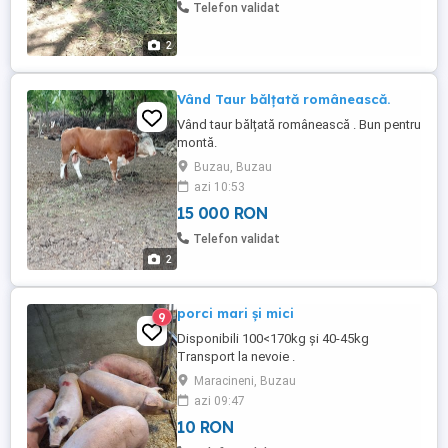
Telefon validat
2
Vând Taur bălțată românească.
Vând taur bălțată românească . Bun pentru
montă.
Buzau, Buzau
azi 10:53
15 000 RON
Telefon validat
2
porci mari și mici
9
Disponibili 100<170kg și 40-45kg
Transport la nevoie .
Maracineni, Buzau
azi 09:47
10 RON