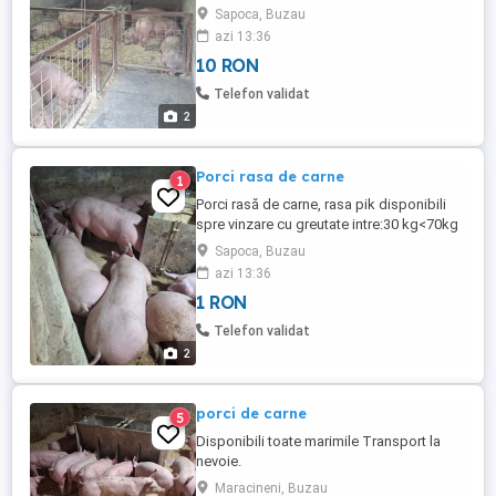
Sapoca, Buzau
azi 13:36
10 RON
Telefon validat
2
Porci rasa de carne
1
Porci rasă de carne, rasa pik disponibili
spre vinzare cu greutate intre:30 kg<70kg
si 100<170kg.
Sapoca, Buzau
azi 13:36
1 RON
Telefon validat
2
porci de carne
5
Disponibili toate marimile Transport la
nevoie.
Maracineni, Buzau