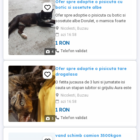
Ofer spre adoptie o pisicuta cu
botic si sosetute albe
Ofer spre adoptie o pisicuta cu botic si
sosetute albe Dorulet, o mamica foarte
grijulie, iubitoare si fidela, pe care am
Nicolesti, Buzau
sterilizat-o dupa ce a nascut in aprilie.
azi 16:58
Daca va doriti o pisicuta care sa va fie
1 RON
mereu aproape, Dorulet este ceea ce
cautati, e de ajuns sa o mangaiati putin si
Telefon validat
4
ea incepe sa toarca ...
Ofer spre adoptie o pisicuta tare
dragalasa
O fetita jucausa de 3 luni si jumatate isi
cauta un stapan iubitor si grijuliu Aura este
o fetita tare iubitoare care se ataseaza
Nicolesti, Buzau
foarte repede de o inima calda, are blanita
azi 16:58
neagra cu portocaliu si ochisori verzi aurii
1 RON
si de-abia asteapta sa fie mangaiata ca sa
inceapa sa toarca. S-a nascut dintr-o
Telefon validat
5
pisicuta ...
vand schimb camion 3500kgon