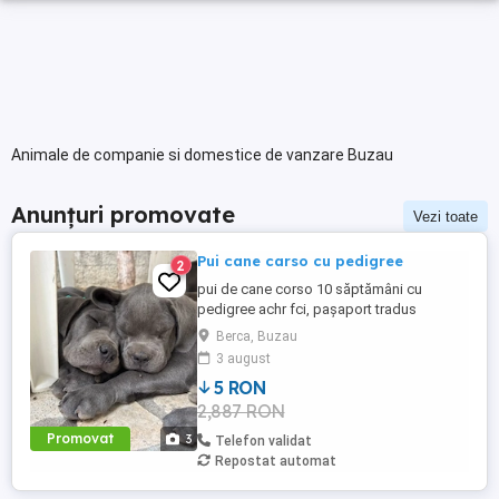
Animale de companie si domestice de vanzare Buzau
Anunțuri promovate
Vezi toate
Pui cane carso cu pedigree
2
pui de cane corso 10 săptămâni cu
pedigree achr fci, pașaport tradus
apostilat, toată seria completă de
Berca, Buzau
vaccinare, deținem ambii părinți arbitrati
3 august
cu Calificative excelent si test de displazie
5 RON
la ambii părinți.
2,887 RON
Promovat
3
Telefon validat
Repostat automat