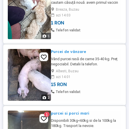
cautam căsuță nouă. avem primul vaccin
si deparazitare.
Breaza, Buzau
azi 14:03
1 RON
Telefon validat
1
Purcei de vânzare
Vând purcei rasă de carne 35-40 kg. Preț
negociabil. Detalii la telefon.
Albesti, Buzau
azi 14:01
15 RON
Telefon validat
2
purcei si porci mari
1
Disponibili 30kg<60kg si de la 100kg la
180kg. Trasport la nevoie.