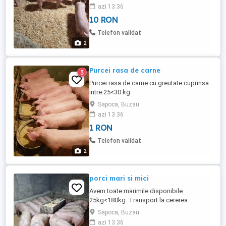
azi 13:36
10 RON
Telefon validat
2
Purcei rasa de carne
3
Purcei rasa de carne cu greutate cuprinsa
intre:25<30 kg
Sapoca, Buzau
azi 13:36
1 RON
Telefon validat
2
porci mari si mici
Avem toate marimile disponibile
25kg<180kg. Transport la cererea
clientului.
Sapoca, Buzau
azi 13:36