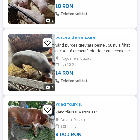
10 RON
Telefon validat
2
purcea de vanzare
vând purcea greutate peste 350 nu a fătat
niciodată crescută bio doar cu cereale se
vinde și sferturi preț :14 lei kg
Pogoanele, Buzau
azi 13:29
14 RON
Telefon validat
4
Vând tăuraș.
Vând tăuraș. Varsta 1an.
Buzau, Buzau
azi 11:18
8 000 RON