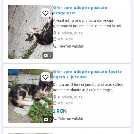
Ofer spre adoptie pisicute
dragalase!
A venit intr-o zi o pisicuta din vecini
gestanta si noi am lasat-o sa stea la noi
pana naste puii, deoarece era frig. Noi mai
Nicolesti, Buzau
avem trei pisici acasa si Dorulet, pisicuta
azi 16:58
din vecini, nu se impaca cu ele, le alunga
Telefon validat
si vrea doar ea sa fie stapana in curte. In
data de 3 aprilie, a nascut 3 pisoi, un
5
baietel ...
Ofer spre adoptie pisicuta foarte
agera si jucausa
Dinuta are 3 luni si jumatate si este calico,
adica are blanita in 3 culori: neagra,
portocalie si alba si ochisorii verzi aurii. S-
Nicolesti, Buzau
a nascut dintr-o pisica fara stapan si am
azi 16:58
avut noi grija de ea pana acum dar, avand
1 RON
si alte pisicute, nu o mai putem tine si pe
ea. Este foarte curioasa si agera, jucausa
Telefon validat
6
...