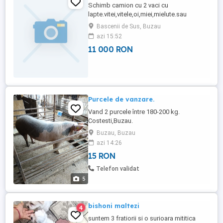
Schimb camion cu 2 vaci cu
lapte.vitei,vitele,oi,miei,mielute.sau
scroafe gestante.
Bascenii de Sus, Buzau
azi 15:52
11 000 RON
Purcele de vanzare.
Vand 2 purcele între 180-200 kg.
Costesti,Buzau.
Buzau, Buzau
azi 14:26
15 RON
Telefon validat
5
bishoni maltezi
4
suntem 3 fratiorii si o surioara mititica