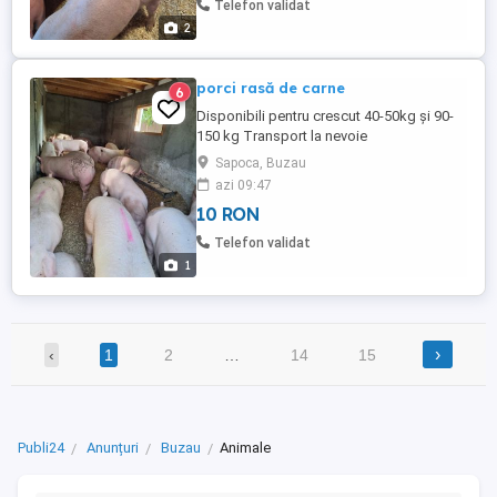
Telefon validat
2
porci rasă de carne
6
Disponibili pentru crescut 40-50kg și 90-
150 kg Transport la nevoie
Sapoca, Buzau
azi 09:47
10 RON
Telefon validat
1
›
‹
1
2
…
14
15
Publi24
Anunțuri
Buzau
Animale