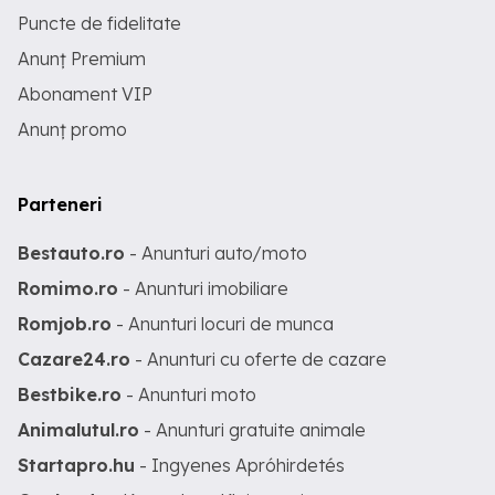
Puncte de fidelitate
Anunț Premium
Abonament VIP
Anunț promo
Parteneri
Bestauto.ro
- Anunturi auto/moto
Romimo.ro
- Anunturi imobiliare
Romjob.ro
- Anunturi locuri de munca
Cazare24.ro
- Anunturi cu oferte de cazare
Bestbike.ro
- Anunturi moto
Animalutul.ro
- Anunturi gratuite animale
Startapro.hu
- Ingyenes Apróhirdetés