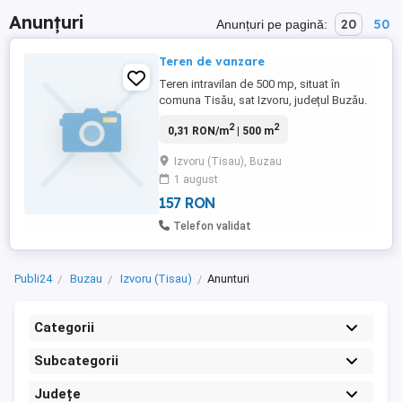
Anunțuri
20
50
Anunțuri pe pagină:
Teren de vanzare
Teren intravilan de 500 mp, situat în
comuna Tisău, sat Izvoru, județul Buzău.
Terenul se află într-o zonă liniștită, cu
2
2
0,31 RON/m
| 500 m
peisaje frumoase, ideală pentru
construirea unei case de vacanță sau a
Izvoru (Tisau), Buzau
unei locuințe permanente. Utilitățile (gaze
1 august
naturale, apă și energie electrică) sunt
disponibile chiar în fața ...
157 RON
Telefon validat
Publi24
Buzau
Izvoru (Tisau)
Anunturi
Categorii
Subcategorii
Județe