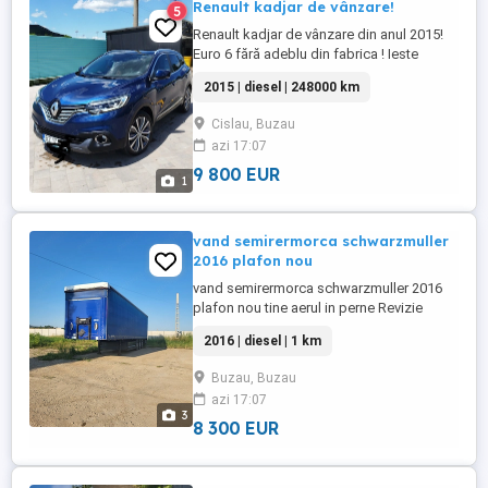
Renault kadjar de vânzare!
5
Renault kadjar de vânzare din anul 2015!
Euro 6 fără adeblu din fabrica ! Ieste
model full de la kadjar! Primul proprietar
2015 | diesel | 248000 km
pe țară adus din Franța în noiembrie anul
trecut! Dotări panoramic. Piele scaune
Cislau, Buzau
electrice și încălzite. Keyless entry și go.
azi 17:07
Parchează singura. Păstrează banda.
Cameră marșarier. Senzor ...
9 800 EUR
1
vand semirermorca schwarzmuller
2016 plafon nou
vand semirermorca schwarzmuller 2016
plafon nou tine aerul in perne Revizie
facuta Anvelope 70% NU VREAU NICI UN
2016 | diesel | 1 km
FEL DE SCHIMB
Buzau, Buzau
azi 17:07
3
8 300 EUR