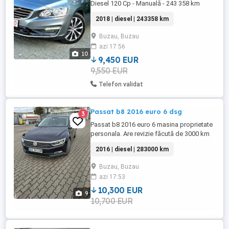
Diesel 120 Cp - Manuală - 243 358 km
Mașină fiabilă, spațioasă și ideală pentru
2018 | diesel | 243358 km
familie sau drumuri lungi, cu design
elegant și practic. Țară proveniență Belgia
Buzau, Buzau
Preț: 9450 EURO DOTĂRI: * ABS * ESP *
azi 17:56
Sistem Start Stop * Keyless Go *
10
Climatizare automată pe două ...
9,450 EUR
9,550 EUR
Telefon validat
Passat b8 2016 euro 6 dsg
3
Passat b8 2016 euro 6 masina proprietate
personala. Are revizie făcută de 3000 km
ulei și toate filtrele, amortizoare fata-spate
2016 | diesel | 283000 km
schimbate, flanșe amortizoare ,plăcuțe
fata-spate, volanta schimbata, ulei cutie
Buzau, Buzau
viteze. Vopsea originala. Mai multe detalii
azi 17:53
la telefon. VARIANTE CU DUSTER 4x4
10,300 EUR
9
10,700 EUR