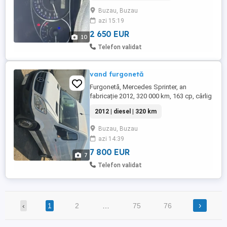
bord, tempomat, etc
Buzau, Buzau
azi 15:19
2 650 EUR
10
Telefon validat
vand furgonetă
Furgonetă, Mercedes Sprinter, an
fabricație 2012, 320 000 km, 163 cp, cârlig
remorcare omologat, recent înmatriculată,
2012 | diesel | 320 km
țara de proveniență Germania.
Buzau, Buzau
azi 14:39
7 800 EUR
7
Telefon validat
›
‹
1
2
…
75
76