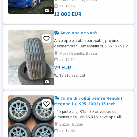
Ramnicu Sarat, Buzau
azi 16:16
5
12 000 EUR
Anvelope de vară
Anvelopele arată ireproșabil, provin din
dezmembrări. Dimensiuni 205.55.16 / 91 V.
Prețul nu este negociabil.
Movila Banului, Buzau
azi 16:11
29 EUR
Telefon validat
4
Jante din aliaj pentru Renault
Megane I (1995-2002) 15 inch
- 4 x jante aliaj R15 - 2 x anvelope cu
dimensiunea 185-55-R15, anvelopa All-
Season cu dimensiunile de profil dupa
Buzau, Buzau
cum se vad masurile în imagini,
azi 15:45
anvelopele sunt într o stare foarte bună și