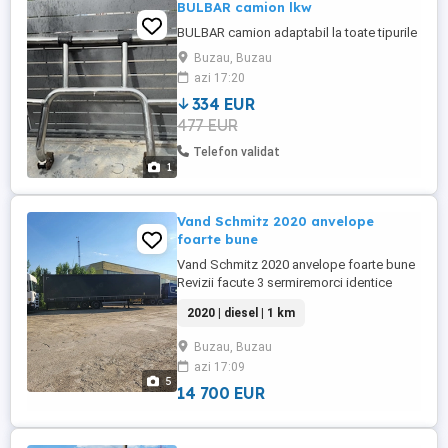
BULBAR camion lkw
BULBAR camion adaptabil la toate tipurile
Buzau, Buzau
azi 17:20
334 EUR
477 EUR
Telefon validat
1
Vand Schmitz 2020 anvelope
foarte bune
Vand Schmitz 2020 anvelope foarte bune
Revizii facute 3 sermiremorci identice
difera prelata la una singura
2020 | diesel | 1 km
Buzau, Buzau
azi 17:09
5
14 700 EUR