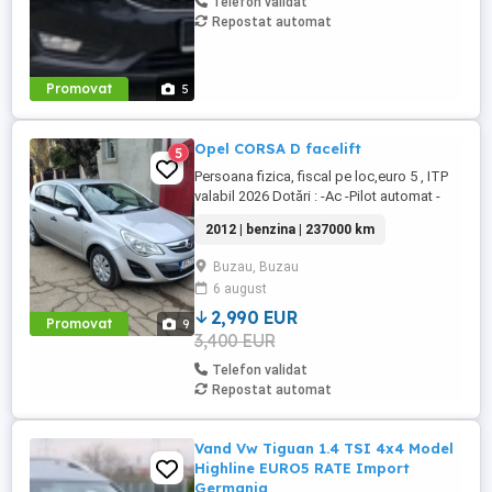
Telefon validat
Repostat automat
Promovat
5
Opel CORSA D facelift
5
Persoana fizica, fiscal pe loc,euro 5 , ITP
valabil 2026 Dotări : -Ac -Pilot automat -
Comenzi volan -Day light -Shift assistance
2012 | benzina | 237000 km
-Volan reglabil -Oglinzi electrice -Senzori
parcare -Inchidere centralizata -Iso fyx
Buzau, Buzau
scaune copii -Geamuri electrice fata -
6 august
Computer bord ( range, consum
instant,etc) -Cd ...
2,990 EUR
Promovat
9
3,400 EUR
Telefon validat
Repostat automat
Vand Vw Tiguan 1.4 TSI 4x4 Model
Highline EURO5 RATE Import
Germania