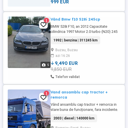
999 EUR
Vând Bmw f10 528i 245cp
1
BMW 528i F10, an 2012 Capacitate
cilindrica 1997 Motor 2.0 turbo (N20) 245
CP Cutie automată ZF 8HP 310000 km reali
1992 | benzina | 311245 km
Mașină personală, foarte bine întreținută.
Fără probleme tehnice, fără erori . Mai
Buzau, Buzau
multe detalii la telefon: DOTĂRI: * Piele ,
azi 16:26
foarte bine intretinuta,( fara rupturi)* *
Navigație ...
9,490 EUR
5
9,850 EUR
Telefon validat
Vand ansamblu cap tractor +
1
remorca
Vând ansamblu cap tractor + remorca in
stare buna de funcționare, fara incidente.
Mai multe detalii la numărul de telefon
2003 | diesel | 140000 km