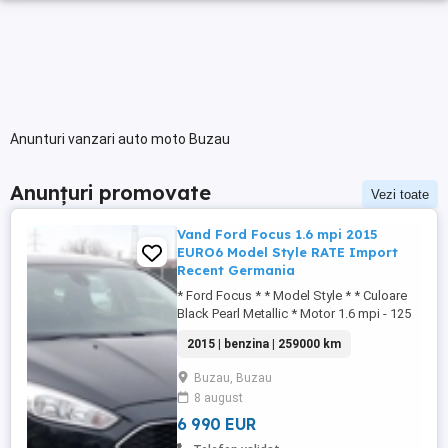
Anunturi vanzari auto moto Buzau
Anunțuri promovate
Vezi toate
Vand Ford Focus 1.6 mpi 2015
EURO6 Model Style RATE Import
Recent Germania
* Ford Focus * * Model Style * * Culoare
Black Pearl Metallic * Motor 1.6 mpi - 125
cp * * EURO6 * * Cutie viteze manuala 5+1
2015 | benzina | 259000 km
viteze * Cornering lights * Daylight *
Sistem audio Navigatie Color Ford cd
Buzau, Buzau
mp3 Aux USB Card * Sistem audio cu 12
8 august
difuzoare * Tapiserie velur impecabila *
Incalzire ...
6 990 EUR