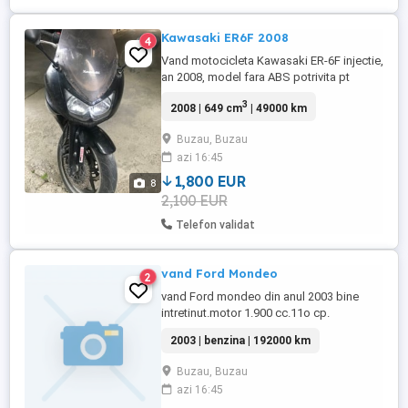
Kawasaki ER6F 2008
4
Vand motocicleta Kawasaki ER-6F injectie,
an 2008, model fara ABS potrivita pt
incepatori stare acceptabila, 49.000 km,
3
2008 | 649 cm
| 49000 km
injectie, 649cmc, 53kW 72CP *poate fi
limitata pt conducere cu permis categoria
Buzau, Buzau
A2 Inmatriculata, ITP+RCA valabile, se
azi 16:45
vinde cu fiscal
1,800 EUR
8
2,100 EUR
Telefon validat
vand Ford Mondeo
2
vand Ford mondeo din anul 2003 bine
intretinut.motor 1.900 cc.11o cp.
2003 | benzina | 192000 km
Buzau, Buzau
azi 16:45