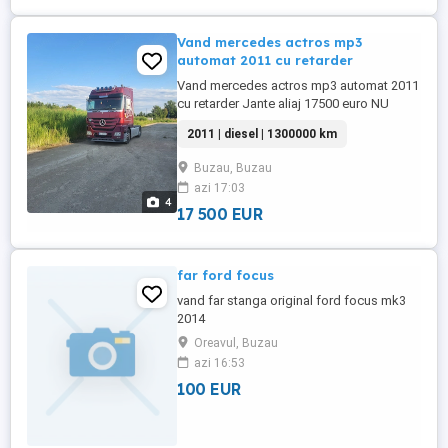
Vand mercedes actros mp3
automat 2011 cu retarder
Vand mercedes actros mp3 automat 2011
cu retarder Jante aliaj 17500 euro NU
DORESC NICI UN FEL DE SCHIMB
2011 | diesel | 1300000 km
Buzau, Buzau
azi 17:03
4
17 500 EUR
far ford focus
vand far stanga original ford focus mk3
2014
Oreavul, Buzau
azi 16:53
100 EUR