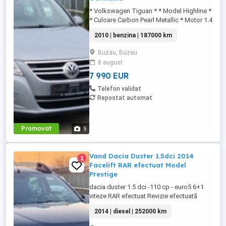
* Volkswagen Tiguan * * Model Highline *
* Culoare Carbon Pearl Metallic * Motor 1.4
TSI - 150 cp * * EURO5 * * Cutie viteze
2010 | benzina | 187000 km
manuala 5+1 viteze * Sistem audio
Navigatie Color Volkswagen Touchscreen
Buzau, Buzau
cd mp3 Aux USB Card * Sistem audio cu
8 august
12 difuzoare * Tapiserie velur impecabila
* Incalzire ...
7 990 EUR
Telefon validat
Repostat automat
Promovat
5
Vand Dacia Duster 1.5dci 2014
1
Facelift RAR efectuat Model
Prestige
dacia duster 1.5 dci -110 cp - euro5 6+1
viteze RAR efectuat Revizie efectuată
recent - discuri + plăcuțe frane , ulei +
2014 | diesel | 252000 km
filtre, baterie noua.. Model Prestige
Tapiserie piele cu incalzire scaune