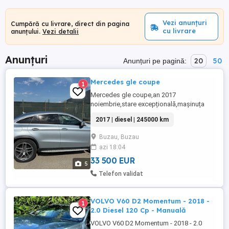
Vezi anunțuri
Cumpără cu livrare, direct din pagina
cu livrare
anunțului.
Vezi detalii
Anunțuri
20
50
Anunțuri pe pagină:
Mercedes gle coupe
1
Mercedes gle coupe,an 2017
noiembrie,stare excepțională,mașinuța
este foarte bine întreținută și dețin toate
2017 | diesel | 245000 km
documentele cu tot ce am investit în ea!!
Buzau, Buzau
azi 18:04
33 500 EUR
5
Telefon validat
VOLVO V60 D2 Momentum - 2018 -
1
2.0 Diesel 120 Cp - Manuală
VOLVO V60 D2 Momentum - 2018 - 2.0