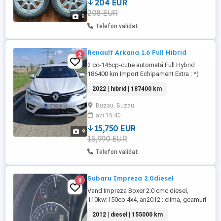
204 EUR
mai pot fi folosite 1 - 2 ani, cauciucurile au
208 EUR
ca data de productie decembrie 2022,
8
(5122) - DOT. Masurile din ...
Telefon validat
Renault Arkana 1.6 Full Hibrid
2
2 cc-145cp-cutie automată Full Hybrid
186400 km Import Echipament Extra : *)
Versiune E-Tech Intens *) 5 uși, culoare
2022 | hibrid | 187400 km
albă *) Jante aliaj ușor 18" *) Navigație
touchscreen *) Cameră marșarier +
Buzau, Buzau
senzori parcare față spate *) Cruise
azi 15:40
control + limitator viteză *) Sistem keyless
*) Recunoaștere ...
15,750 EUR
9
15,990 EUR
Telefon validat
Subaru Impreza 2.0diesel
8
Vand Impreza Boxer 2.0 cmc diesel,
110kw;150cp 4x4, an2012 ; clima, geamuri
si oglinzi electrice, parbriz incalzit, scaune
2012 | diesel | 155000 km
incalzite fata , comenzi pe volan, conputer