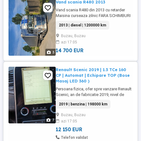
Vand scania R480 2013
Vand scania R480 din 2013 cu retarder
Maisina curseaza zilnic FARA SCHIMBURI
2013 | diesel | 1200000 km
Buzau, Buzau
azi 17:05
14 700 EUR
3
Renault Scenic 2019 | 1.3 TCe 160
CP | Automat | Echipare TOP (Bose
Masaj LED 360 )
Persoana fizica, ofer spre vanzare Renault
Scenic, an de fabricatie 2019, nivel de
echipare premium. Masina a fost utilizata
2019 | benzina | 198000 km
ca masina personala de familie, a
beneficiat de o intretinere corecta si are
Buzau, Buzau
toate reviziile la zi, neavand nevoie de
7
azi 17:05
cheltuieli in viitorul apropiat. DETALII
TEHNICE: Motorizare: ...
12 150 EUR
Telefon validat