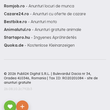
Romjob.ro
- Anunturi locuri de munca
Cazare24.ro
- Anunturi cu oferte de cazare
Bestbike.ro
- Anunturi moto
Animalutul.ro
- Anunturi gratuite animale
Startapro.hu
- Ingyenes Apróhirdetés
Quoka.de
- Kostenlose Kleinanzeigen
© 2026 Publi24 Digital S.R.L. | Bulevardul Dacia nr 34,
Oradea 410346, Romania | Tax ID: RO20201084 -
site de
anunturi gratuite
26.08.10.2c792b3