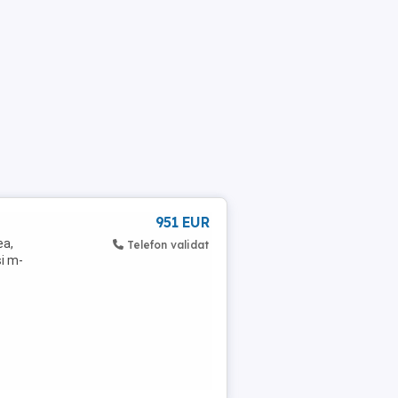
951 EUR
ea,
Telefon validat
și m-