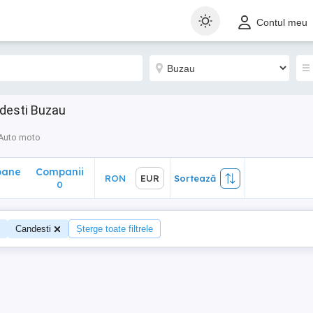
ane
Companii
RON
EUR
Sortează
Contul meu
0
ndesti Buzau
Auto moto
oane
Companii
RON
EUR
Sortează
0
Candesti
Șterge toate filtrele