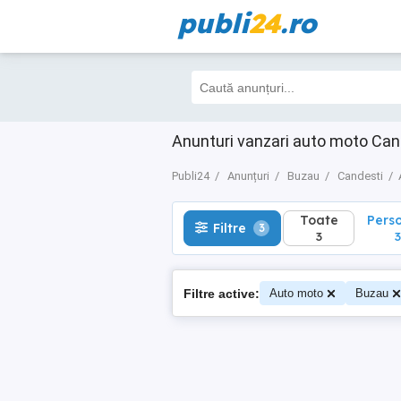
publi
24
.ro
Toate
Perso
Filtre
3
3
3
Anunturi vanzari auto moto Ca
Publi24
Anunțuri
Buzau
Candesti
Toate
Pers
Filtre
3
3
3
Filtre active:
Auto moto
Buzau