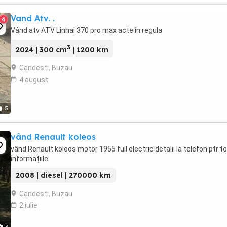
Vand Atv. .
4
Vând atv ATV Linhai 370 pro max acte în regula
3
2024 | 300 cm
| 1200 km
Candesti, Buzau
4 august
5
vând Renault koleos
vând Renault koleos motor 1955 full electric detalii la telefon ptr t
informațiile
2008 | diesel | 270000 km
Candesti, Buzau
2 iulie