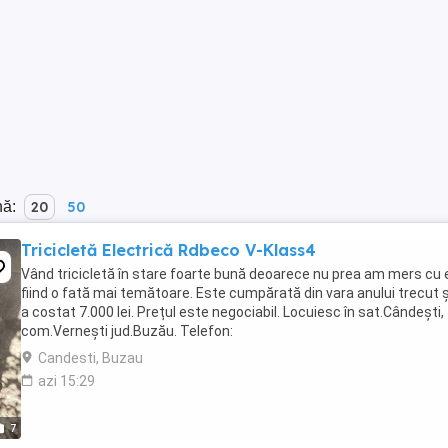
nă:
20
50
Tricicletă Electrică Rdbeco V-Klass4
Vând tricicletă în stare foarte bună deoarece nu prea am mers cu 
fiind o fată mai temătoare. Este cumpărată din vara anului trecut 
a costat 7.000 lei. Prețul este negociabil. Locuiesc în sat.Cândești,
com.Vernești jud.Buzău. Telefon:
Candesti, Buzau
azi 15:29
7