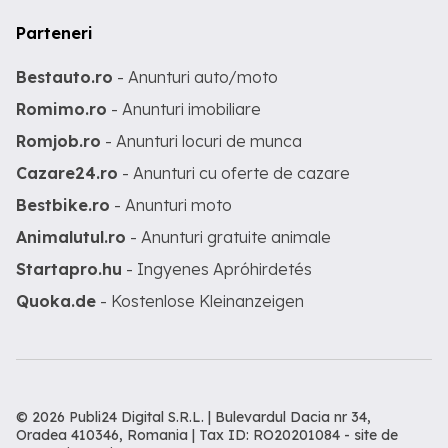
Parteneri
Bestauto.ro
- Anunturi auto/moto
Romimo.ro
- Anunturi imobiliare
Romjob.ro
- Anunturi locuri de munca
Cazare24.ro
- Anunturi cu oferte de cazare
Bestbike.ro
- Anunturi moto
Animalutul.ro
- Anunturi gratuite animale
Startapro.hu
- Ingyenes Apróhirdetés
Quoka.de
- Kostenlose Kleinanzeigen
© 2026 Publi24 Digital S.R.L. | Bulevardul Dacia nr 34,
Oradea 410346, Romania | Tax ID: RO20201084 -
site de