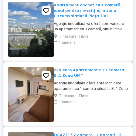
Apartament cochet cu 1 cameră,
ideal pentru investiție, în zona
Circumvalațiunii Piața 700
Agenție imobiliară vă oferă spre vânzare
un apartament cu 1 cameră, situat într-o
zonă excelentă, în apropiere de Piața 700
Timisoara, Timis
și centrul orașului, una dintre cele mai
1 ianuarie
căutate locații din Timișoara. Locuința are
o suprafață utilă de 29 mp, la care se
adaugă un balcon de 2 mp, fiind
amplasată la etajul ...
220 euro.Apartament cu 1 camera
Et.1 Zona UMT
Agentie imobiliara ofera spre inchiriere
apartament cu 1 camera situat la Et 1 Zona
UMT.Este complet mobilat si
Timisoara, Timis
utilat.LIBER.Disponibil imediat.Pret chirie
1 ianuarie
lunara 220 euro.Garantie 220 euro +
comision agentie.Tel.0733 x 141 x 001.
OCAZIE ! 2 camere , 2 parcari , 2