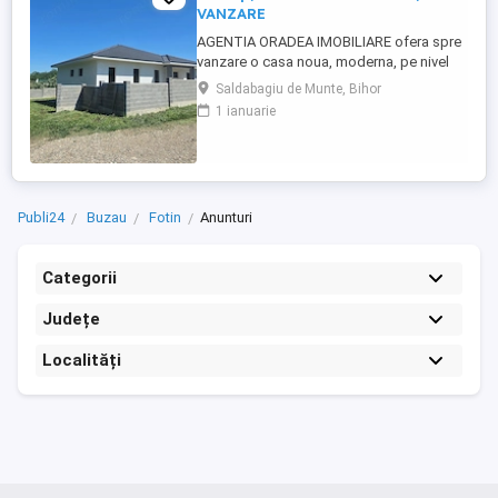
VANZARE
AGENTIA ORADEA IMOBILIARE ofera spre
vanzare o casa noua, moderna, pe nivel
parter, finisata, situata intr-o zona
Saldabagiu de Munte, Bihor
rezidentiala in plina dezvoltare, in
1 ianuarie
apropiere de intersectia str. Izvorului cu
str.Piersicilor, pe str.Artelor - apartine de
Saldabagiu de Munte. Aceasta casa
situata la 3,5 km de B-dul ...
Publi24
Buzau
Fotin
Anunturi
Categorii
Județe
Localități