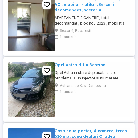
AC , mobilat - utilat ,Berceni ,
decomandat, sector 4
APARTAMENT 2 CAMERE , total
decomandat , bloc nou 2023 , mobilat si
utilat modern . Parter inalt din 8 , sector 4 ,
Sector 4, Bucuresti
Berceni , 2 PARCARI - 32 + 33 [ se vad in
1 ianuarie
poza ] ,Cavar Residence , mall GRAND
ARENA, pe Drumul Dealul Babii . Blocul are
curte proprie cu acces cu bariere si gazon
in curtea interioara. ...
Opel Astra H 1.6 Benzina
Opel Astra in stare deplasabila, are
problema la un injector si nu mai are
putere dar se poate deplasa, pretul este
Vulcana de Sus, Dambovita
negociabil la fata locului, masina are si
1 ianuarie
instalație Gpl omologată.
Casa noua parter, 4 camere, teren
616 mp, zona dealuri Oradea,