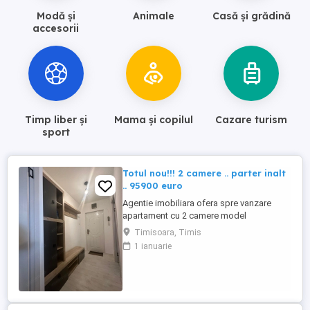
Modă și
Animale
Casă și grădină
accesorii
Timp liber și
Mama și copilul
Cazare turism
sport
Totul nou!!! 2 camere .. parter inalt
.. 95900 euro
Agentie imobiliara ofera spre vanzare
apartament cu 2 camere model
semidecomandat, parter inalt, S=44 mp,
Timisoara, Timis
cu centrala termica si instalatie de cupru,
1 ianuarie
baie cu geam, complet renovat, pereti in
vopsea lavabila, instalatie elrctrica si
saniatara schimbata, complet utilat si
mobilat. zona Lipovei Pret 95900 ...