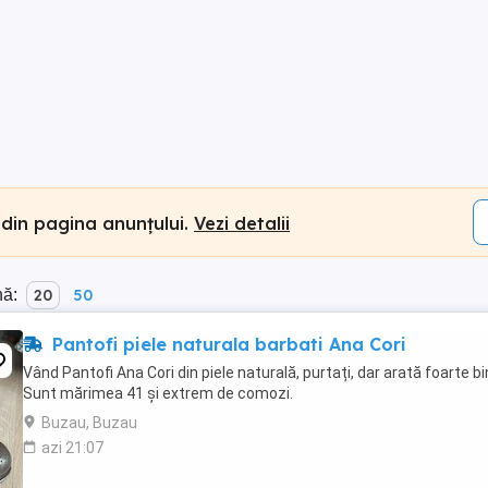
 din pagina anunțului.
Vezi detalii
nă:
20
50
Pantofi piele naturala barbati Ana Cori
Vând Pantofi Ana Cori din piele naturală, purtați, dar arată foarte bi
Sunt mărimea 41 și extrem de comozi.
Buzau, Buzau
azi 21:07