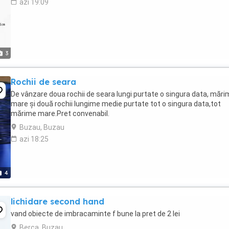
azi 19:09
3
Rochii de seara
De vânzare doua rochii de seara lungi purtate o singura data, măr
mare și două rochii lungime medie purtate tot o singura data,tot
mărime mare.Pret convenabil.
Buzau, Buzau
azi 18:25
4
lichidare second hand
vand obiecte de imbracaminte f bune la pret de 2 lei
Berca, Buzau