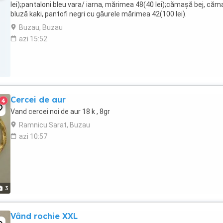
lei);pantaloni bleu vara/ iarna, mărimea 48(40 lei);cămașă bej, că
bluză kaki, pantofi negri cu găurele mărimea 42(100 lei).
Buzau, Buzau
azi 15:52
Cercei de aur
4
Vand cercei noi de aur 18 k , 8gr
Ramnicu Sarat, Buzau
azi 10:57
3
Vând rochie XXL