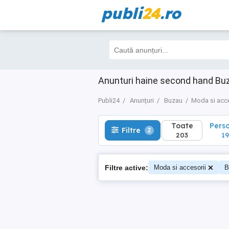
publi
24
.ro
Toate
Perso
Filtre
2
203
191
Anunturi haine second hand Bu
Publi24
Anunțuri
Buzau
Moda si acce
Toate
Pers
Filtre
2
203
19
Filtre active:
Moda si accesorii
B