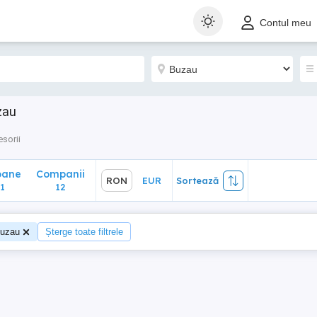
ane
Companii
RON
EUR
Sortează
Contul meu
12
zau
sorii
oane
Companii
RON
EUR
Sortează
1
12
uzau
Șterge toate filtrele