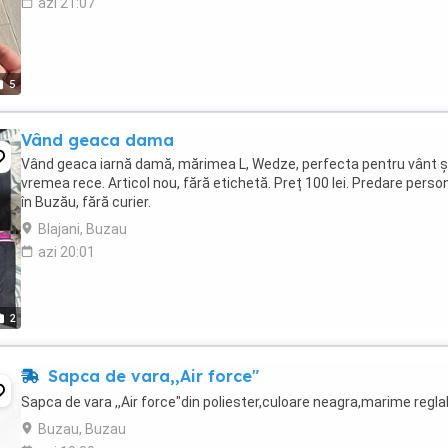
azi 21:07
5
Vând geaca dama
Vând geaca iarnă damă, mărimea L, Wedze, perfecta pentru vânt ș
vremea rece. Articol nou, fără etichetă. Preț 100 lei. Predare perso
în Buzău, fără curier.
Blajani, Buzau
azi 20:01
2
Sapca de vara,,Air force"
Sapca de vara ,,Air force"din poliester,culoare neagra,marime reglab
Buzau, Buzau