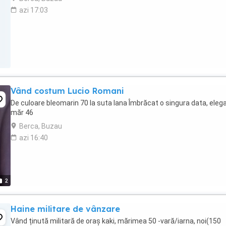
azi 17:03
Vând costum Lucio Romani
De culoare bleomarin 70 la suta lana Îmbrăcat o singura data, elega
măr 46
Berca, Buzau
azi 16:40
2
Haine militare de vânzare
Vând ținută militară de oraș kaki, mărimea 50 -vară/iarna, noi(150