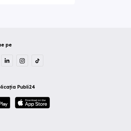
ne pe
licația Publi24