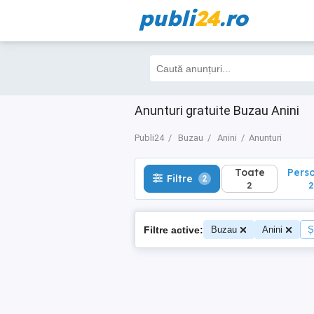
publi
24
.ro
Toate
Perso
Filtre
2
2
2
Anunturi gratuite Buzau Anini
Publi24
Buzau
Anini
Anunturi
Toate
Pers
Filtre
2
2
2
Filtre active:
Buzau
Anini
Ș