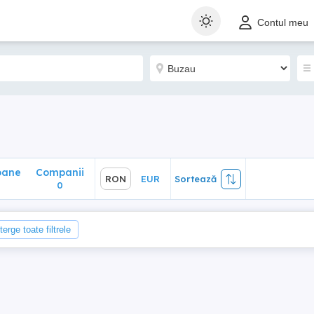
ane
Companii
RON
EUR
Sortează
Contul meu
0
oane
Companii
RON
EUR
Sortează
0
terge toate filtrele