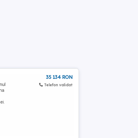
35 134 RON
nul
Telefon validat
una
ei.