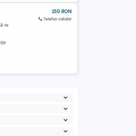
150 RON
Telefon validat
ză-te
ție