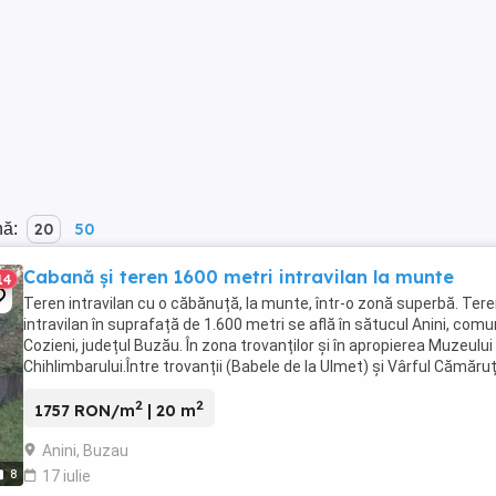
nă:
20
50
Cabană și teren 1600 metri intravilan la munte
14
Teren intravilan cu o căbănuță, la munte, într-o zonă superbă. Tere
intravilan în suprafață de 1.600 metri se află în sătucul Anini, com
Cozieni, județul Buzău. În zona trovanților și în apropierea Muzeului
Chihlimbarului.Între trovanții (Babele de la Ulmet) și Vârful Cămăruț
Zona este renumită ...
2
2
1757 RON/m
| 20 m
Anini, Buzau
8
17 iulie