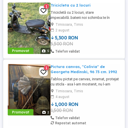
Tricicleta cu 2 locuri
1
Tricicletă cu 2 locuri, stare
impecabilă..baterii noi schimba.te în
primăvara aceasta..mai multe detalii în
Timisoara, Timis
privat.
2 august
5,300 RON
5,500 RON
Promovat
5
Telefon validat
Pictura canvas, "Colivia" de
1
Georgeta Medinski, 96 73 cm. 1992
Tablou pictat pe canvas, inramat, protejat
cu sticla - asa l-am mostenit, nu l-am
desfacut.
Timisoara, Timis
4 august
1,000 RON
1,500 RON
Promovat
2
Telefon validat
Repostat automat