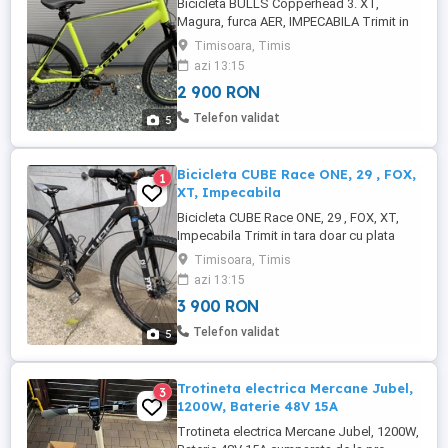
Bicicleta BULLS Copperhead 3. XT,
Magura, furca AER, IMPECABILA Trimit in
tara doar cu plata transport in avans. Pret
Timisoara, Timis
fix, fara schimburi.
azi 13:15
2 900 RON
Telefon validat
5
Bicicleta CUBE Race ONE, 29 , FOX,
1
XT, Impecabila
Bicicleta CUBE Race ONE, 29 , FOX, XT,
Impecabila Trimit in tara doar cu plata
transport in avans. Pret fix, fara schimburi.
Timisoara, Timis
azi 13:15
3 900 RON
Telefon validat
5
Trotineta electrica Mercane Jubel,
3
1200W, Baterie 48V 15A
Trotineta electrica Mercane Jubel, 1200W,