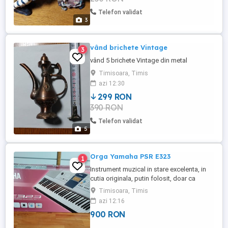
Telefon validat
3
vând brichete Vintage
3
vând 5 brichete Vintage din metal
Timisoara, Timis
azi 12:30
299 RON
390 RON
Telefon validat
5
Orga Yamaha PSR E323
1
Instrument muzical in stare excelenta, in
cutia originala, putin folosit, doar ca
hobby, clape intacte.Are in memorie
Timisoara, Timis
melodii de toate genurile, pentru
azi 12:16
divertisment.Pret 900lei.Tel.
900 RON