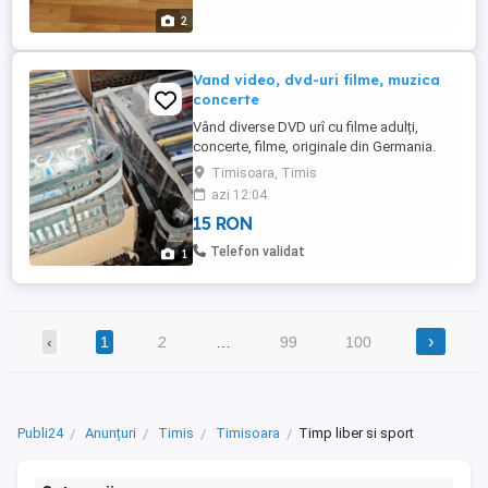
2
Vand video, dvd-uri filme, muzica
concerte
Vând diverse DVD urî cu filme adulți,
concerte, filme, originale din Germania.
Detalii la telefon.
Timisoara, Timis
azi 12:04
15 RON
Telefon validat
1
›
‹
1
2
…
99
100
Publi24
Anunțuri
Timis
Timisoara
Timp liber si sport