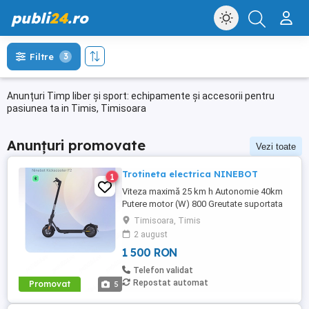
publi
24
.ro
Filtre
3
Anunțuri Timp liber și sport: echipamente și accesorii pentru
pasiunea ta in Timis, Timisoara
Anunțuri promovate
Vezi toate
Trotineta electrica NINEBOT
1
Viteza maximă 25 km h Autonomie 40km
Putere motor (W) 800 Greutate suportata
120kg O am de aproximativ 2 ani ca și km
Timisoara, Timis
am parcurs cu ea 640km este în stare
2 august
foarte bună.
1 500 RON
Telefon validat
Repostat automat
Promovat
5