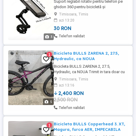
Suport reglabil rotativ pentru telefon pe
ghidon 360 pentru bicicletă și
motocicletă, suport de navigație stabil cu
Timisoara, Timis
absorbție a șocurilor pentru deplasări în
azi 13:20
aer liber, rotativ, impermeabil și rezistent la
30 RON
praf, montat pe ghidon, potrivit pentru
bicicletă și motocicletă, instalare rapidă și
Telefon validat
3
demontare ...
Bicicleta BULLS ZARENA 2, 27.5,
1
Hydraulic, ca NOUA
Bicicleta BULLS ZARENA 2, 27.5,
Hydraulic, ca NOUA Trimit in tara doar cu
plata transport in avans. Pret fix, fara
Timisoara, Timis
schimburi.
azi 13:16
2,400 RON
2,500 RON
5
Telefon validat
Bicicleta BULLS Copperhead 3. XT,
1
Magura, furca AER, IMPECABILA