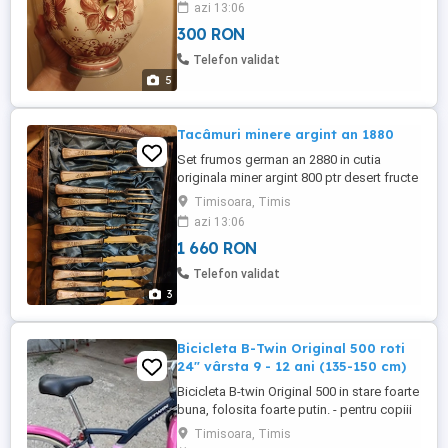
azi 13:06
300 RON
Telefon validat
5
Tacâmuri minere argint an 1880
Set frumos german an 2880 in cutia
originala miner argint 800 ptr desert fructe
preț fix schimb nu fac
Timisoara, Timis
azi 13:06
1 660 RON
Telefon validat
3
Bicicleta B-Twin Original 500 roti
24" vârsta 9 - 12 ani (135-150 cm)
Bicicleta B-twin Original 500 in stare foarte
buna, folosita foarte putin. - pentru copiii
cu vârsta cuprinsă între 9 și 12 ani (135-
Timisoara, Timis
150 cm) - roti 24 inch cu talon alb -