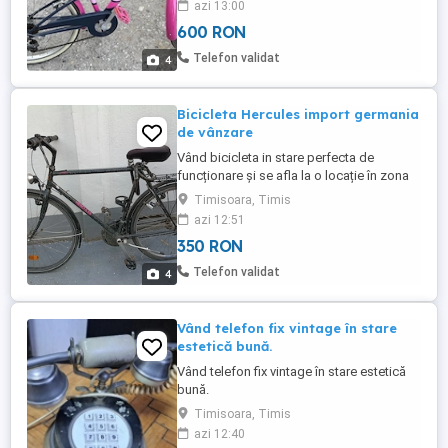
azi 13:00
schimbator Shimano cu 6 viteze - frane V-
600 RON
brake - dotări standard: sonerie, far,
stopuri, coșulet frontal
Telefon validat
4
Bicicleta Hercules import germania
de vânzare
Vând bicicleta in stare perfecta de
funcționare și se afla la o locație în zona
Lipovei, Timișoara.
Timisoara, Timis
azi 12:51
350 RON
Telefon validat
4
Vând telefon fix vintage în stare
estetică bună.
Vând telefon fix vintage în stare estetică
bună.
Timisoara, Timis
azi 12:40