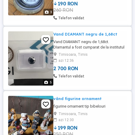
190 RON
260 RON
3
Telefon validat
Vand DIAMANT negru de 1,68ct
Vand DIAMANT negru de 1,68ct.
DIamantul a fost cumparat de la institutul
gemologic printr-o casa de licitatie. Se
Timisoara, Timis
poate dovedii cu factura provenienta
azi 12:36
pietrei si prin certificatul gemologic
2 700 RON
veridicitatea acesteia. Piatra: Diamant
Greutate totală: 1,68 carate Forma:
Telefon validat
strălucitoare Culoare: negru Certificare: ...
5
vând figurine ornament
figurine ornament tip bibelouri
Timisoara, Timis
azi 12:30
199 RON
250 RON