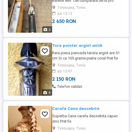
Baterie 48V 15A cumparata de la pro
motor cu factura bon la pret 6400 ron
Timisoara, Timis
AUTONOMIE BATERIE 60KM Motor: spate
azi 13:13
800W (1200W varf) Baterie: 48V cu 15Ah
2 650 RON
(720 Wh) Greutate: 48 lb Limita de
greutate: 120 KG Cauciucuri: Anvelope
2
stradale cu camera de 12" Anvelopele ...
Tora pointer argint antik
Rara piesa perioada tarista argint are 51
cm Si ca 105 grame piatra coral Pret fix
Timisoara, Timis
azi 13:07
2 150 RON
Telefon validat
4
Carafa Cana deosebita
Superba Cana carafa deosebita capac
zinc Pret fix
Timisoara, Timis