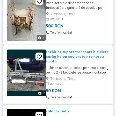
Vând set cutie de bomboane sau
fursecuri ( are garnitură de cauciuc pe
capac, înălțime 30 cm) și fructiferă. Se
Timisoara, Timis
ridică din Timișoara, nu trimit prin curierat.
azi 13:31
Preț fix 500 lei.
500 RON
Telefon validat
5
Inchiriez suport transport biciclete
carlig haion sau protap remorca
rulota
Inchiriez suport bicicleta pe haion si carlig
pentru 2 - 3 biciclete, se poate monta pe
orice tip de masina, asigur asistenta
Timisoara, Timis
pentru montaj in Timisoara . La nevoie se
azi 13:29
poate inchiria adaptor numar de
50 RON
inmatriculare cu lumini si chiar biciclete .
7
Efectuez transport biciclete la solicitare .
Telefon validat
Exista posibilitatea ...
salonas antik