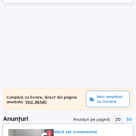
Vezi anunțuri
Cumpără cu livrare, direct din pagina
cu livrare
anunțului.
Vezi detalii
Anunțuri
20
50
Anunțuri pe pagină:
Vând set ornamental
1