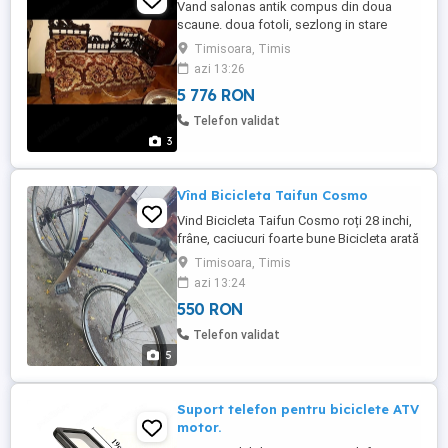
Vand salonas antik compus din doua
scaune. doua fotoli, sezlong in stare
foarte buna.
Timisoara, Timis
azi 13:26
5 776 RON
Telefon validat
3
Vînd Bicicleta Taifun Cosmo
Vind Bicicleta Taifun Cosmo roți 28 inchi,
frâne, caciucuri foarte bune Bicicleta arată
și funcționează impecabil
Timisoara, Timis
azi 13:24
550 RON
Telefon validat
5
Suport telefon pentru biciclete ATV
motor.