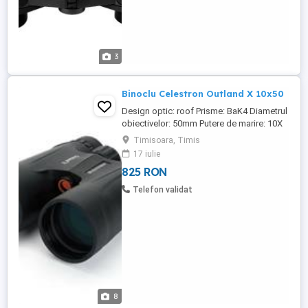
3
Binoclu Celestron Outland X 10x50
Design optic: roof Prisme: BaK4 Diametrul
obiectivelor: 50mm Putere de marire: 10X
Camp vizual: 5.5 grade Diam. pupilei de
Timisoara, Timis
iesire: 5m Relief ocular: 17.4mm Near
17 iulie
focus: 3m Factor Twilight: 22.3 Greutate:
825 RON
768g Alte accesorii: geanta transport
Garantie: 2 ani
Telefon validat
8