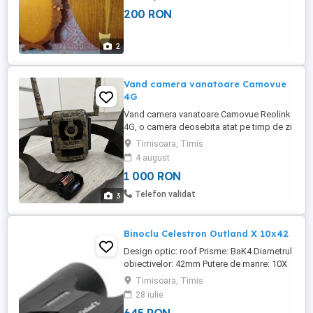
200 RON
2
Vand camera vanatoare Camovue
4G
Vand camera vanatoare Camovue Reolink
4G, o camera deosebita atat pe timp de zi
cat si pe timp de noapte. Calitate
Timisoara, Timis
excelentă a imaginii, recunoaste animale,
4 august
oameni, masini. Posibilitate de transmitere
1 000 RON
live, înregistrare imagini sau video. GPS
integrat, in caz de furt arata unde este.
Telefon validat
3
Acumulator original ...
Binoclu Celestron Outland X 10x42
Design optic: roof Prisme: BaK4 Diametrul
obiectivelor: 42mm Putere de marire: 10X
Camp vizual la 1000m: 97.7m Camp vizual:
Timisoara, Timis
5.6 grade Diam. pupilei de iesire: 4,2m
28 iulie
Relief ocular: 14mm Near focus: 3.96m