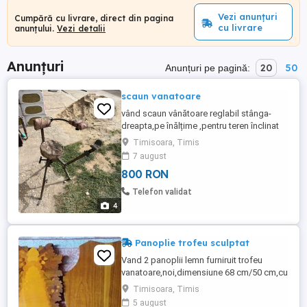
Vezi anunțuri
Cumpără cu livrare, direct din pagina
cu livrare
anunțului.
Vezi detalii
Anunțuri
20
50
Anunțuri pe pagină:
scaun vanatoare
vând scaun vânătoare reglabil stânga-
dreapta,pe înălțime ,pentru teren înclinat
cu suport tragere
Timisoara, Timis
7 august
800 RON
Telefon validat
4
Panoplie trofeu sculptat
Vand 2 panoplii lemn furniruit trofeu
vanatoare,noi,dimensiune 68 cm/50 cm,cu
agatatoare spate,200 lei/bucata.
Timisoara, Timis
5 august