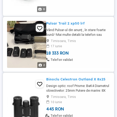
8
Pulsar Trail 2 xp50 lrf
Vând Pulsar-ul din anunț , în stare foarte
bună ! Mai multe detalii la telefon sau
Whatsapp!
Timisoara, Timis
17 iunie
18 333 RON
Telefon validat
2
Binoclu Celestron Outland X 8x25
Design optic: roof Prisme: BaK4 Diametrul
obiectivelor: 25mm Putere de marire: 8X
Camp vizual la 1000m: 143m Camp vizual:
Timisoara, Timis
8.2 grade Diam. pupilei de iesire: 3.1mm
10 iunie
Relief ocular: 10mm Near focus: 4.57m
445 RON
Greutate: 312 grame Alte accesorii: geanta
transport neopren Garantie: 2 ani
Telefon validat