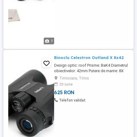
7
Binoclu Celestron Outland X 8x42
Design optic: roof Prisme: BaK4 Diametrul
obiectivelor: 42mm Putere de marire: 8X
Camp vizual la 1000m: 118.7m Camp
Timisoara, Timis
vizual: 6.8 grade Diam. pupilei de iesire:
20 iunie
5.3 mm Relief ocular: 18mm Near focus:
625 RON
3.96m Greutate: 624 grame Alte accesorii:
geanta transport neopren Garantie: 2 ani
Telefon validat