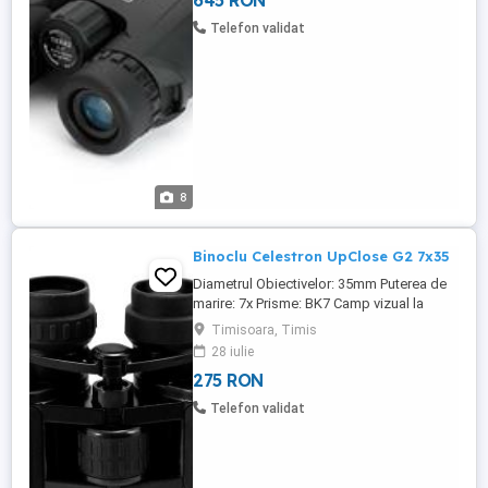
645 RON
Greutate: 624grame Alte accesorii: geanta
transport Garantie: 2 ani
Telefon validat
8
Binoclu Celestron UpClose G2 7x35
Diametrul Obiectivelor: 35mm Puterea de
marire: 7x Prisme: BK7 Camp vizual la
1000m: 161m Camp vizual: 9.2 grade
Timisoara, Timis
Relief ocular: 13mm Distanta de focalizare
28 iulie
minima: 13m Greutate: 624 grame Contine:
275 RON
capace de protectie si geanta de
transport.
Telefon validat