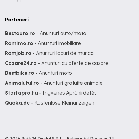
Parteneri
Bestauto.ro
- Anunturi auto/moto
Romimo.ro
- Anunturi imobiliare
Romjob.ro
- Anunturi locuri de munca
Cazare24.ro
- Anunturi cu oferte de cazare
Bestbike.ro
- Anunturi moto
Animalutul.ro
- Anunturi gratuite animale
Startapro.hu
- Ingyenes Apróhirdetés
Quoka.de
- Kostenlose Kleinanzeigen
© 2026 Publi24 Digital S.R.L. | Bulevardul Dacia nr 34,