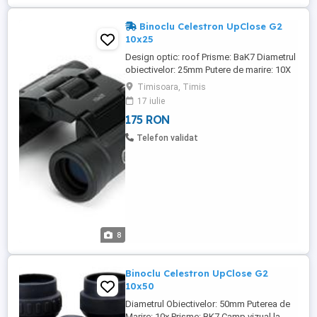
Binoclu Celestron UpClose G2
10x25
Design optic: roof Prisme: BaK7 Diametrul
obiectivelor: 25mm Putere de marire: 10X
Camp vizual la 1000m: 100m Camp vizual:
Timisoara, Timis
5,7 grade Diam. pupilei de iesire: 2,5mm
17 iulie
Relief ocular: 11mm Near focus: 4.5m
175 RON
Greutate: 312 grame Alte accesorii: geanta
transport Garantie: 2 ani Produsul este
Telefon validat
Nou - ...
8
Binoclu Celestron UpClose G2
10x50
Diametrul Obiectivelor: 50mm Puterea de
Marire: 10x Prisme: BK7 Camp vizual la