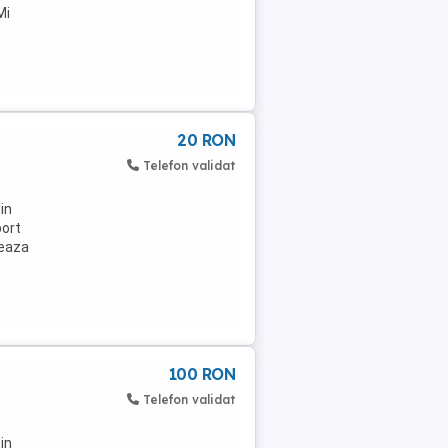
Mi
20 RON
Telefon validat
din
port
jeaza
100 RON
Telefon validat
din