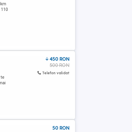
8 km
a 110
450 RON
500 RON
Telefon validat
ste
mai
50 RON