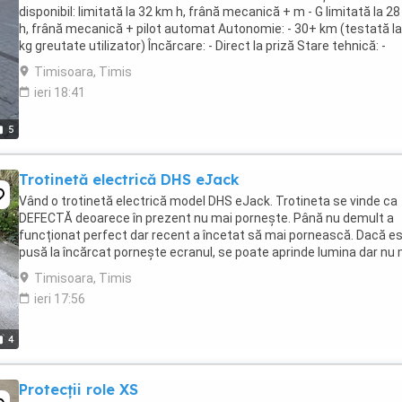
disponibil: limitată la 32 km h, frână mecanică + m - G limitată la 2
h, frână mecanică + pilot automat Autonomie: - 30+ km (testată l
kg greutate utilizator) Încărcare: - Direct la priză Stare tehnică: -
Trotinetele merg perfect ...
Timisoara, Timis
ieri 18:41
5
Trotinetă electrică DHS eJack
Vând o trotinetă electrică model DHS eJack. Trotineta se vinde ca
DEFECTĂ deoarece în prezent nu mai pornește. Până nu demult a
funcționat perfect dar recent a încetat să mai pornească. Dacă e
pusă la încărcat pornește ecranul, se poate aprinde lumina dar nu 
demarează. Posibil are bateria epuizată ...
Timisoara, Timis
ieri 17:56
4
Protecții role XS