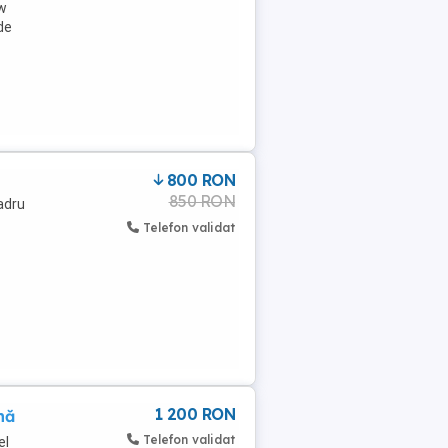
0w
de
800 RON
850 RON
adru
Telefon validat
1 200 RON
nă
Telefon validat
el