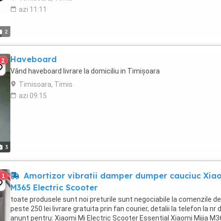
azi 11:11
2
Haveboard
2
Vând haveboard livrare la domiciliu in Timișoara
Timisoara, Timis
azi 09:15
3
Amortizor vibratii damper dumper cauciuc Xia
1
M365 Electric Scooter
toate produsele sunt noi preturile sunt negociabile la comenzile de
peste 250 lei livrare gratuita prin fan courier, detalii la telefon la nr 
anunt pentru: Xiaomi Mi Electric Scooter Essential Xiaomi Mijia M