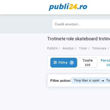
publi
24
.ro
Toate
Perso
Filtre
3
105
101
Trotinete role skateboard troti
Publi24
Anunțuri
Timis
Timisoara
Toate
Pers
Filtre
3
105
10
→
Filtre active:
Timp liber si sport
Tr