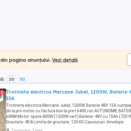
 din pagina anunțului.
Vezi detalii
nă:
20
50
Trotineta electrica Mercane Jubel, 1200W, Baterie 
3
15A
Trotineta electrica Mercane Jubel, 1200W, Baterie 48V 15A cumpa
de la pro motor cu factura bon la pret 6400 ron AUTONOMIE BATER
60KM Motor: spate 800W (1200W varf) Baterie: 48V cu 15Ah (720 
Greutate: 48 lb Limita de greutate: 120 KG Cauciucuri: Anvelope
stradale cu camera de 12" Anvelopele ...
Timisoara, Timis