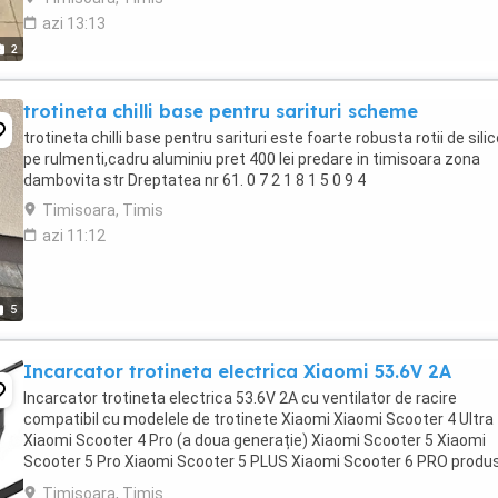
azi 13:13
2
trotineta chilli base pentru sarituri scheme
trotineta chilli base pentru sarituri este foarte robusta rotii de sili
pe rulmenti,cadru aluminiu pret 400 lei predare in timisoara zona
dambovita str Dreptatea nr 61. 0 7 2 1 8 1 5 0 9 4
Timisoara, Timis
azi 11:12
5
Incarcator trotineta electrica Xiaomi 53.6V 2A
Incarcator trotineta electrica 53.6V 2A cu ventilator de racire
compatibil cu modelele de trotinete Xiaomi Xiaomi Scooter 4 Ultra
Xiaomi Scooter 4 Pro (a doua generație) Xiaomi Scooter 5 Xiaomi
Scooter 5 Pro Xiaomi Scooter 5 PLUS Xiaomi Scooter 6 PRO produ
nou pret 270 lei 0 7 2 1 8 1 5 ...
Timisoara, Timis