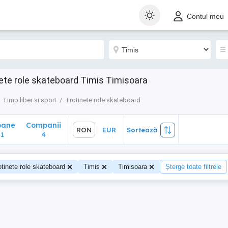
ane
Companii
RON
EUR
Sortează
Contul meu
4
nete role skateboard Timis Timisoara
Timp liber si sport
Trotinete role skateboard
oane
Companii
RON
EUR
Sortează
1
4
otinete role skateboard
Timis
Timisoara
Șterge toate filtrele