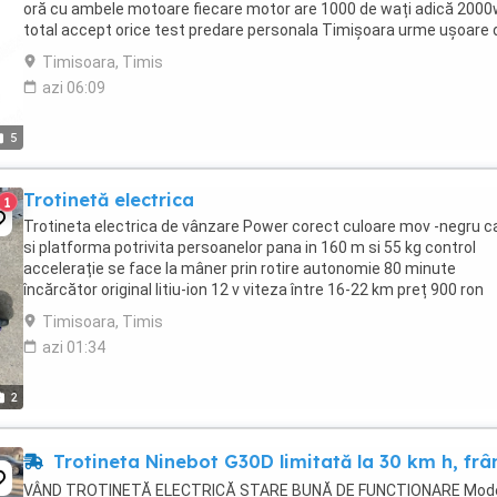
oră cu ambele motoare fiecare motor are 1000 de wați adică 200
total accept orice test predare personala Timișoara urme ușoare 
folosire se accepta și unele ...
Timisoara, Timis
azi 06:09
5
Trotinetă electrica
1
Trotineta electrica de vânzare Power corect culoare mov -negru c
si platforma potrivita persoanelor pana in 160 m si 55 kg control
accelerație se face la mâner prin rotire autonomie 80 minute
încărcător original litiu-ion 12 v viteza între 16-22 km preț 900 ron
negociabil
Timisoara, Timis
azi 01:34
2
Trotineta Ninebot G30D limitată la 30 km h, frâ
VÂND TROTINETĂ ELECTRICĂ STARE BUNĂ DE FUNCȚIONARE Mod