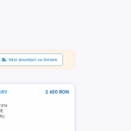
Vezi anunțuri cu livrare
48V
2 650 RON
rata
IE
Wh)