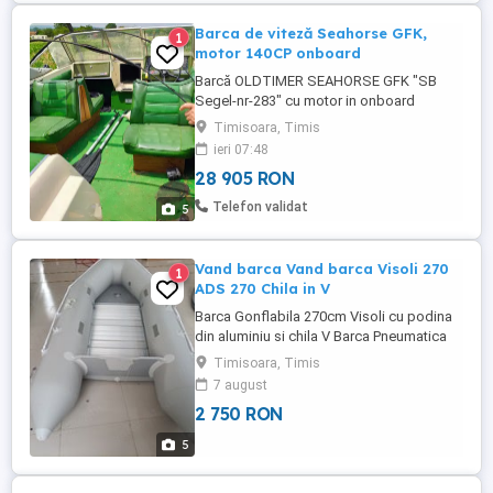
Barca de viteză Seahorse GFK,
1
motor 140CP onboard
Barcă OLDTIMER SEAHORSE GFK "SB
Segel-nr-283" cu motor in onboard
Mercruiser,3000cmc, 140HP (recondiționat
Timisoara, Timis
complet in această primăvară), cu peridoc
ieri 07:48
propriu, acte de colecționar Germania
28 905 RON
(dosar cu istoric). În prezent este in curs
de înmatriculare. Barcă se afla in zona
Telefon validat
5
Moldova Nouă (CS), se face proba ...
Vand barca Vand barca Visoli 270
1
ADS 270 Chila in V
Barca Gonflabila 270cm Visoli cu podina
din aluminiu si chila V Barca Pneumatica
Visoli ADS-270 Produsul detine certificat
Timisoara, Timis
conform normelor europene. Materialul
7 august
folosit este MULTISTRAT PLASTEL in 5
2 750 RON
straturi,1 de tesatura dubla si 4 de
polyvinylchlorid. -Grosime 0,7mm
5
Materialul este rezistent ...