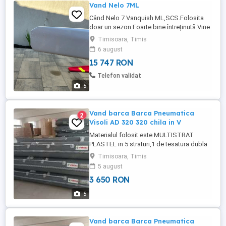
Vand Nelo 7ML
Când Nelo 7 Vanquish ML,SCS.Folosita
doar un sezon.Foarte bine întreținută.Vine
cu tot cu husă și greutăți originale. Pentru
Timisoara, Timis
mai multe detalii vă rog sunați la .
6 august
15 747 RON
Telefon validat
5
Vand barca Barca Pneumatica
2
Visoli AD 320 320 chila in V
Materialul folosit este MULTISTRAT
PLASTEL in 5 straturi,1 de tesatura dubla
si 4 de polyvinylchlorid. grosime material
Timisoara, Timis
0,9mm-1100Decitex Materialul este
5 august
rezistent la razele
3 650 RON
ultraviolete,combustibili,uleiuri,apa
sarata,si isi pastreaza caracteristicile de
5
lucru pana la temperaturi de -30+60gr C.
Detalii ...
Vand barca Barca Pneumatica