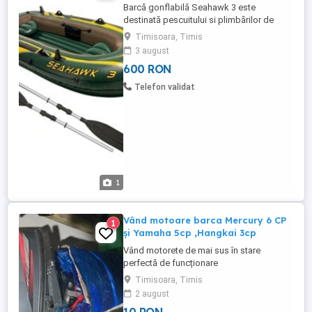
Barcă gonflabilă Seahawk 3 este
destinată pescuitului si plimbărilor de
agrement. Este confecționată din vinil
Timisoara, Timis
foarte rezistent, cu rezistenta sporita la
3 august
acțiunea factorilor de mediu. Barca are
600 RON
suplimentar: suport motor și
podea(punte) din lemn Se vinde numai ca
Telefon validat
pachet !!! barca + suport motor + podea ...
1
Vând motoare barca Mercury 6 CP
1
și Yamaha 5cp ,Hangkai 3cp
Vând motorete de mai sus în stare
perfectă de funcționare
Timisoara, Timis
2 august