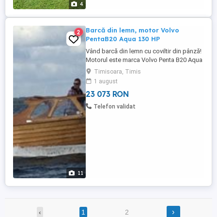
4
Barcă din lemn, motor Volvo
2
PentaB20 Aqua 130 HP
Vând barcă din lemn cu coviltir din pânză!
Motorul este marca Volvo Penta B20 Aqua
(integrat), putere 130 cp! Am cumpărat
Timisoara, Timis
barca din Suedia în sept. 2024, pentru a o
1 august
recondiționa în uz personal - agrement,
23 073 RON
dar din motive de boală sunt nevoit să o
vând! Barca se vinde cu tot cu peridocul
Telefon validat
pe care este aşezată! ...
11
›
‹
1
2