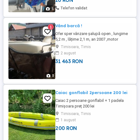
10 RON
Telefon validat
5
Vând barcă !
1
Ofer sper vânzare șalupă open , lungime
5,2 m , lățime 2,1 m, an 2007 ,motor
mercury 40 Cp ,4 timpi ,barca este
Timisoara, Timis
înmatriculată + peridoc inmatriculat. Preț
2 august
6000 euro .
31 463 RON
3
Caiac gonflabil 2persoane 200 lei
Caiac 2 persoane gonflabil + 1 padela
Timișoara preț 200 lei
Timisoara, Timis
1 august
200 RON