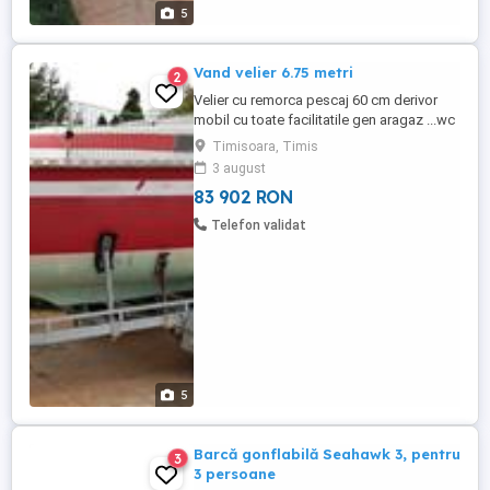
5
Vand velier 6.75 metri
2
Velier cu remorca pescaj 60 cm derivor
mobil cu toate facilitatile gen aragaz ...wc
marin...4 locuri de dormit panze noi la vele
Timisoara, Timis
omologat cumotor honda de 10 cp. Nu
3 august
necesita inmatriculare. remorca noua cu
83 902 RON
sarcina utila 2600 kg. are construit o punte
de 2.3 ori 1.6 ideala pt plaja punte care nu
Telefon validat
afecteaza ...
5
Barcă gonflabilă Seahawk 3, pentru
3
3 persoane