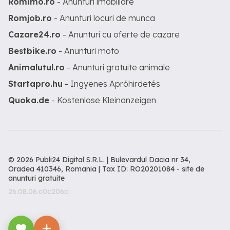
Romimo.ro
- Anunturi imobiliare
Romjob.ro
- Anunturi locuri de munca
Cazare24.ro
- Anunturi cu oferte de cazare
Bestbike.ro
- Anunturi moto
Animalutul.ro
- Anunturi gratuite animale
Startapro.hu
- Ingyenes Apróhirdetés
Quoka.de
- Kostenlose Kleinanzeigen
© 2026 Publi24 Digital S.R.L. | Bulevardul Dacia nr 34,
Oradea 410346, Romania | Tax ID: RO20201084 -
site de
anunturi gratuite
26.08.06.c0c206c