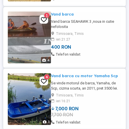
Vand barca
1
Vand barca SEAHAWK 3 ,noua in cutie
nefolosita
Timisoara, Timis
ieri 21:27
400 RON
Telefon validat
4
Vand barca cu motor Yamaha 5cp
4
Se vinde motorul de barca, Yamaha, de
5cp, cizma scurta, an 2011, pret 3500 lei.
Pentru cei interesati pot trimite video cu
Timisoara, Timis
motorul in mers. Se poate achizitiona si
ieri 16:21
barca (3.30x1.30m) la pretul de 4000 lei,
7,000 RON
sau impreuna cu motorul la pretul de 7000
7,700 RON
lei. La nevoie, se asigura transport
contracost.
3
Telefon validat