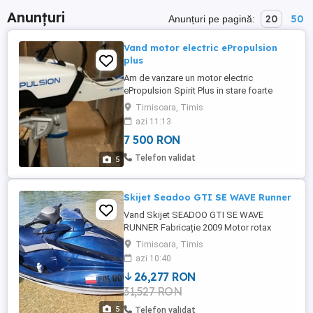
Anunțuri
20
50
Anunțuri pe pagină:
Vand motor electric ePropulsion
plus
Am de vanzare un motor electric
ePropulsion Spirit Plus in stare foarte
buna.Ofer si incarcator solar.
Timisoara, Timis
azi 11:13
7 500 RON
Telefon validat
5
Skijet Seadoo GTI SE WAVE Runner
Vand Skijet SEADOO GTI SE WAVE
RUNNER Fabricație 2009 Motor rotax
160cp Înmatriculat Polonia 3 persoane
Timisoara, Timis
Două chei Intretinut, revizii la zi 90 ore
azi 10:40
26,277 RON
31,527 RON
5
Telefon validat