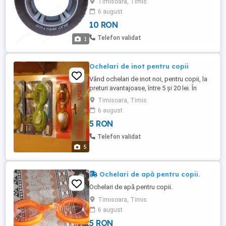
Timisoara, Timis
toate produsele sunt noi sigilat colac
6 august
gonflabil de inot baie plaja anvelopa
10 RON
Bestway 91 cm negru orange galben
Telefon validat
1
Ochelari de inot pentru copii
Vând ochelari de inot noi, pentru copii, la
preturi avantajoase, între 5 și 20 lei. În
prima fotografie sunt cei cu 5 lei, iar în
Timisoara, Timis
ultima cei cu 20 de lei. La cantitatea mai
6 august
mare prețul se negociază.
5 RON
Telefon validat
5
Ochelari de apă pentru copii.
Ochelari de apă pentru copii.
Timisoara, Timis
6 august
5 RON