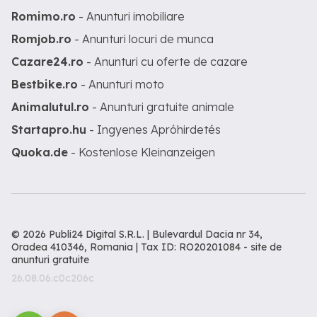
Romimo.ro
- Anunturi imobiliare
Romjob.ro
- Anunturi locuri de munca
Cazare24.ro
- Anunturi cu oferte de cazare
Bestbike.ro
- Anunturi moto
Animalutul.ro
- Anunturi gratuite animale
Startapro.hu
- Ingyenes Apróhirdetés
Quoka.de
- Kostenlose Kleinanzeigen
© 2026 Publi24 Digital S.R.L. | Bulevardul Dacia nr 34,
Oradea 410346, Romania | Tax ID: RO20201084 -
site de
anunturi gratuite
26.08.06.c0c206c