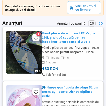
Vezi anunțuri
Cumpără cu livrare, direct din pagina
cu livrare
anunțului.
Vezi detalii
Anunțuri
20
50
Anunțuri pe pagină:
Vând placa de windsurf F2 Vegas
1
136L și placă școală pentru
începători Starboard si 2 vele
Vând 2 plăci de windsurf F2 Vegas 136L și
placă școală pentru începători 1 Placă
Windsurf F2 Vegas 136L + fină Preț:
Timisoara, Timis
480euro Stare: bună, gata de utilizare
7 august
Ideală pentru nivel intermediar Volum: 136
480 RON
litri Opțiuni suplimentare: Placă + rig
5
complet (velă între 5-7 m ) 800 -900euro ...
Telefon validat
Minge gonflabila de plaja 51 cm
Bestway licenta Disney sigilata
cutie
preturile sunt negociabile la comenzile de