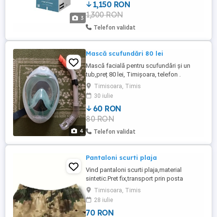
1,150 RON
REGLABILĂ O POMPĂ ITIWIT UN RUCSAC
1,300 RON
DE TRANSPORT MANUAL DE
3
INSTRUCȚIUNI UN PATCH DE REPARARE
Telefon validat
Greutate recomandată și ...
Mască scufundări 80 lei
Mască facială pentru scufundări și un
tub,preț 80 lei, Timișoara, telefon .
Timisoara, Timis
30 iulie
60 RON
80 RON
4
Telefon validat
Pantaloni scurti plaja
Vind pantaloni scurti plaja,material
sintetic.Pret fix,transport prin posta
suportat de catre cumparator.
Timisoara, Timis
28 iulie
70 RON