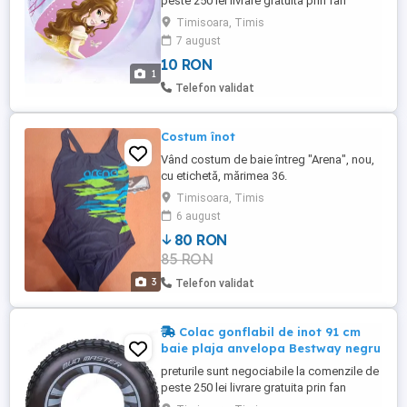
peste 250 lei livrare gratuita prin fan
courier, detalii la telefon la nr din anunt
Timisoara, Timis
toate produsele sunt noi sigilata, la cutie
7 august
minge gonflabila de plaja Bestway licenta
10 RON
Disney 51 cm
1
Telefon validat
Costum înot
Vând costum de baie întreg "Arena", nou,
cu etichetă, mărimea 36.
Timisoara, Timis
6 august
80 RON
85 RON
3
Telefon validat
Colac gonflabil de inot 91 cm
baie plaja anvelopa Bestway negru
preturile sunt negociabile la comenzile de
peste 250 lei livrare gratuita prin fan
courier, detalii la telefon la nr din anunt