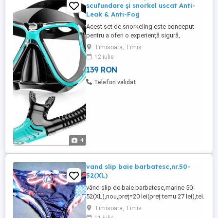
scufundare și snorkel uscat Anti-
Leak & Anti-Fog
Acest set de snorkeling este conceput
pentru a oferi o experiență sigură,
confortabilă și clară sub apă. Masca
Timisoara, Timis
ergonomică, realizată din materiale moi și
12 iulie
aderente, asigură o etanșare excelentă, în
139 RON
timp ce snorkelul cu sistem dry top
împiedică pătrunderea apei atunci când
Telefon validat
valurile acoperă tubul. Este ...
4
vand slip baie barbatesc,nr.50-
52(XL)
vând slip de baie barbatesc,marine 50-
52(XL),nou,preț=20 lei(preț temu 27 lei),tel.
,nu trimit in tara,doar tm
Timisoara, Timis