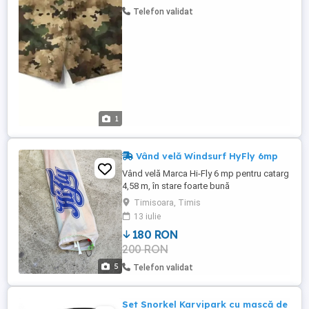
Telefon validat
1
Vând velă Windsurf HyFly 6mp
Vând velă Marca Hi-Fly 6 mp pentru catarg
4,58 m, în stare foarte bună
Timisoara, Timis
13 iulie
180 RON
200 RON
5
Telefon validat
Set Snorkel Karvipark cu mască de