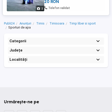
20 RON
Telefon validat
2
Publi24
Anunțuri
Timis
Timisoara
Timp liber si sport
Sporturi de apa
Categorii
Județe
Localități
Urmărește-ne pe