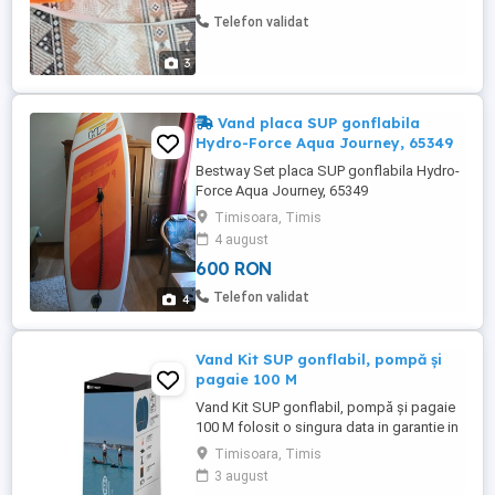
Telefon validat
3
Vand placa SUP gonflabila
Hydro-Force Aqua Journey, 65349
Bestway Set placa SUP gonflabila Hydro-
Force Aqua Journey, 65349
Timisoara, Timis
4 august
600 RON
Telefon validat
4
Vand Kit SUP gonflabil, pompă și
pagaie 100 M
Vand Kit SUP gonflabil, pompă și pagaie
100 M folosit o singura data in garantie in
stare impecabila asemenea unui produs
Timisoara, Timis
nou. Kit-ul conţine UN SUP 100 M O
3 august
PAGAIE ITIWIT DEMONTABILĂ ȘI