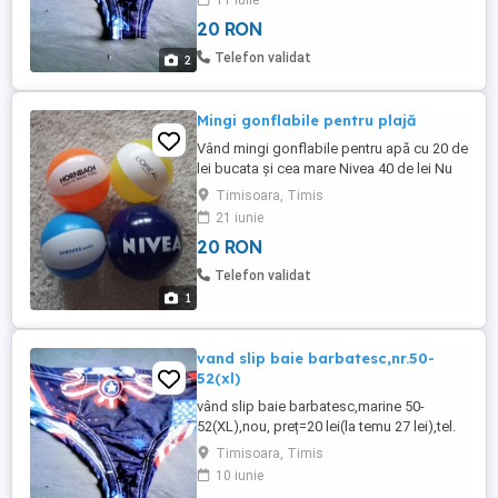
11 iulie
20 RON
Telefon validat
2
Mingi gonflabile pentru plajă
Vând mingi gonflabile pentru apă cu 20 de
lei bucata și cea mare Nivea 40 de lei Nu
răspund la mesaje și e-mail sunatima și
Timisoara, Timis
vorbim.
21 iunie
20 RON
Telefon validat
1
vand slip baie barbatesc,nr.50-
52(xl)
vând slip baie barbatesc,marine 50-
52(XL),nou, preț=20 lei(la temu 27 lei),tel.
,nu trimit in tara doar in tm
Timisoara, Timis
10 iunie