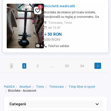
Bicicletă medicală
3
Bicicleta de interior ptr toate virstele,
funcțională cu reglaj și cronometru. Se
oferă și transportul dacă doriți
Timisoara, Timis
ieri 15:47
50 RON
100 RON
4
Telefon validat
›
‹
1
2
…
33
34
Publi24
Anunțuri
Timis
Timisoara
Timp liber si sport
Biciclete - Accesorii
Categorii