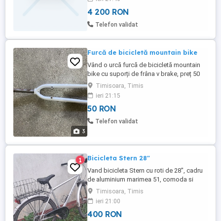
prețul este de 4200 de lei puțin negociabil
4 200 RON
cu tot cu bateria de rezervă este prețul. +
O cască bonus.
Telefon validat
Furcă de bicicletă mountain bike
Vând o urcă furcă de bicicletă mountain
bike cu suporți de frâna v brake, preț 50
lei,Timișoara, tel. .
Timisoara, Timis
ieri 21:15
50 RON
Telefon validat
3
Bicicleta Stern 28"
1
Vand bicicleta Stern cu roti de 28", cadru
de aluminium marimea 51, comoda si
usoara. Portbagaj, aparatori, cric.
Timisoara, Timis
ieri 21:00
400 RON