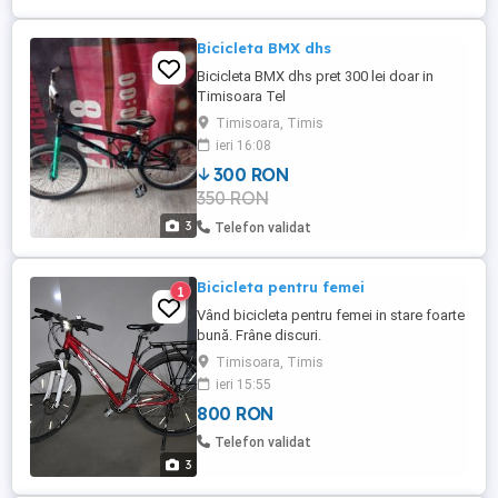
Bicicleta BMX dhs
Bicicleta BMX dhs pret 300 lei doar in
Timisoara Tel
Timisoara, Timis
ieri 16:08
300 RON
350 RON
3
Telefon validat
Bicicleta pentru femei
1
Vând bicicleta pentru femei in stare foarte
bună. Frâne discuri.
Timisoara, Timis
ieri 15:55
800 RON
Telefon validat
3