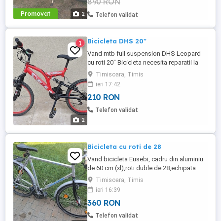
890 RON
Promovat
2
Telefon validat
Bicicleta DHS 20"
1
Vand mtb full suspension DHS Leopard
cu roti 20" Bicicleta necesita reparatii la
frane si schimbatoare, trebuie schimbate
Timisoara, Timis
sau gresate cablurile Doar predare
ieri 17:42
personala, nu trimit pe curier.
210 RON
Telefon validat
2
Bicicleta cu roti de 28
Vand bicicleta Eusebi, cadru din aluminiu
de 60 cm (xl),roti duble de 28,echipata
Shimano,cum este in poze,merge fara
Timisoara, Timis
probleme.
ieri 16:39
360 RON
Telefon validat