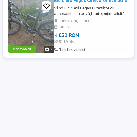
Bicicletă Pegas Cutezător echipată
Vând Bicicletă Pegas Cutezător cu
accesoriile din poză,foarte puțin folisită
cauciucuri aproape noi
Timisoara, Timis
ieri 18:08
850 RON
890 RON
Promovat
2
Telefon validat