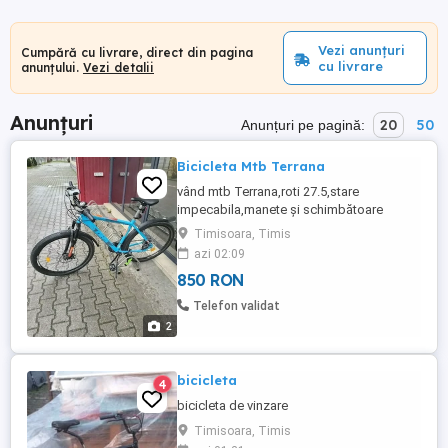
Vezi anunțuri
Cumpără cu livrare, direct din pagina
cu livrare
anunțului.
Vezi detalii
Anunțuri
20
50
Anunțuri pe pagină:
Bicicleta Mtb Terrana
vând mtb Terrana,roti 27.5,stare
impecabila,manete și schimbătoare
Shimano,frane pe disc,doar predare
Timisoara, Timis
personală.pret negociabil.
azi 02:09
850 RON
Telefon validat
2
bicicleta
4
bicicleta de vinzare
Timisoara, Timis