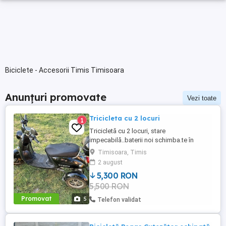
Biciclete - Accesorii Timis Timisoara
Anunțuri promovate
Vezi toate
Tricicleta cu 2 locuri
1
Tricicletă cu 2 locuri, stare
impecabilă..baterii noi schimba.te în
primăvara aceasta..mai multe detalii în
Timisoara, Timis
privat.
2 august
5,300 RON
5,500 RON
Promovat
5
Telefon validat