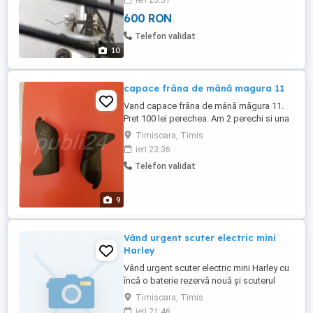
ieri 23:51
Quest 140. Se poate vedea și proba in
600 RON
Timișoara,Preț 600RON
Telefon validat
10
capace frâna de mână magura 11
Vand capace frâna de mână măgura 11.
Pret 100 lei perechea. Am 2 perechi si una
separat.
Timisoara, Timis
ieri 23:36
Telefon validat
9
Vând urgent scuter electric mini
Harley
Vând urgent scuter electric mini Harley cu
încă o baterie rezervă nouă și scuterul
este nou nouț se află în cutie nu este
Timisoara, Timis
folosit cum l-am cumpărat așa este nou,
ieri 21:46