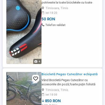
potriveste la toate bicicletele cu toate
prinderile produs nou ultimu pret 50 lei
Timisoara, Timis
bucata predare in Timisoara,zona
ieri 18:20
Dambovita str Dreptatea nr 61.
50 RON
Telefon validat
4
Bicicletă Pegas Cutezător echipată
Vând Bicicletă Pegas Cutezător cu
accesoriile din poză,foarte puțin folisită
cauciucuri aproape noi
Timisoara, Timis
ieri 18:08
850 RON