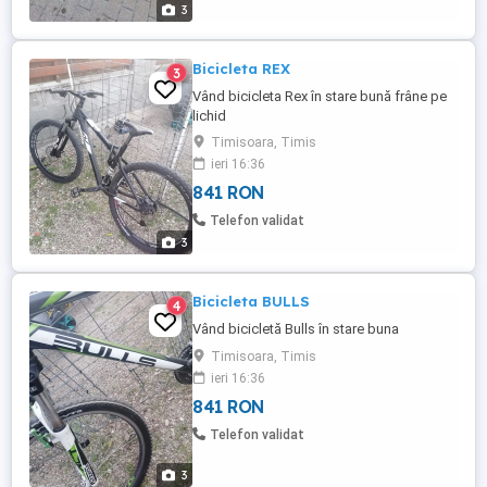
3
Bicicleta REX
3
Vând bicicleta Rex în stare bună frâne pe
lichid
Timisoara, Timis
ieri 16:36
841 RON
Telefon validat
3
Bicicleta BULLS
4
Vând bicicletă Bulls în stare buna
Timisoara, Timis
ieri 16:36
841 RON
Telefon validat
3