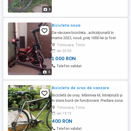
3
Bicicleta noua
De vânzare bicicleta...achiziționată în
martie 2023, nouă ,preț 1000 lei (a fost
cumpărată cu 1300 lei de pe Emag) Se
Timisoara, Timis
poate vedea, testa, in zona Prințul Turcesc
ieri 20:50
Telefon
1 000 RON
Telefon validat
5
Bicicleta de oras de vanzare
Bicicletă de oraș. Mărimea M, întreținută și
în stare bună de funcționare. Predare zona
Take Ionescu, Timișoara
Timisoara, Timis
ieri 19:15
400 RON
Telefon validat