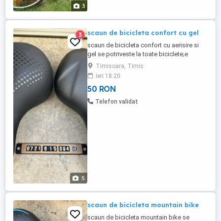
3
scaun de bicicleta confort cu gel
3
scaun de bicicleta confort cu aerisire si
gel se potriveste la toate biciclete;e
produs nou ultimu pret 50 lei predare in
Timisoara, Timis
Timisoara,zona Dambovita str Dreptatea
ieri 18:20
nr 61.
50 RON
Telefon validat
5
scaun de bicicleta mountain bike
scaun de bicicleta mountain bike se