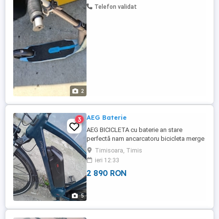
Telefon validat
2
AEG Baterie
3
AEG BICICLETA cu baterie an stare
perfectă nam ancarcatoru bicicleta merge
bine nare nici un defec preț ei 550 ușor
Timisoara, Timis
negociabil
ieri 12:33
2 890 RON
5