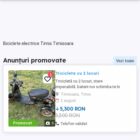
Biciclete electrice Timis Timisoara
Anunțuri promovate
Vezi toate
Tricicleta cu 2 locuri
1
Tricicletă cu 2 locuri, stare
impecabilă..baterii noi schimba.te în
primăvara aceasta..mai multe detalii în
Timisoara, Timis
privat.
2 august
5,300 RON
5,500 RON
Promovat
5
Telefon validat