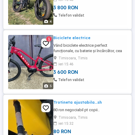
încărcător original, cheie baterie, echipată
3 800 RON
cu far led, comandat la buton de pe
ghidon, stop led, claxon electronic.Are 5
Telefon validat
moduri de putere și 3 ...
4
Biciclete electrice
1
Vând biciclete electrice perfect
funcționale, cu baterie și încărcător, cea
roșie 4600 lei și cea gri 3600 lei, ambele cu
Timisoara, Timis
baterii detașabile.
ieri 15:46
3 600 RON
Telefon validat
5
Trotineta ajustabila...sh
80 ron negociabil pt copii..
Timisoara, Timis
ieri 15:32
80 RON