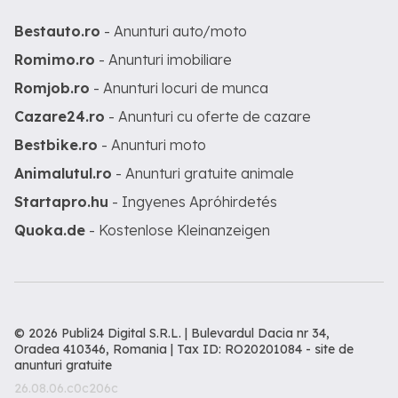
Bestauto.ro
- Anunturi auto/moto
Romimo.ro
- Anunturi imobiliare
Romjob.ro
- Anunturi locuri de munca
Cazare24.ro
- Anunturi cu oferte de cazare
Bestbike.ro
- Anunturi moto
Animalutul.ro
- Anunturi gratuite animale
Startapro.hu
- Ingyenes Apróhirdetés
Quoka.de
- Kostenlose Kleinanzeigen
© 2026 Publi24 Digital S.R.L. | Bulevardul Dacia nr 34,
Oradea 410346, Romania | Tax ID: RO20201084 -
site de
anunturi gratuite
26.08.06.c0c206c