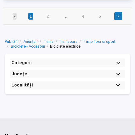
confortabilă,coș ...
›
‹
1
2
…
4
5
Publi24
Anunțuri
Timis
Timisoara
Timp liber si sport
Biciclete - Accesorii
Biciclete electrice
Categorii
Județe
Localități