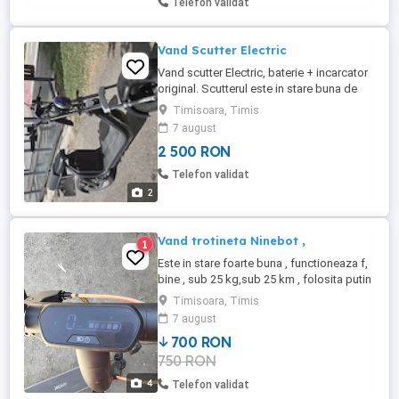
Telefon validat
suspensie reglabilă funcție ...
Vand Scutter Electric
Vand scutter Electric, baterie + incarcator
original. Scutterul este in stare buna de
functionare, autonomie baterie 45 km,
Timisoara, Timis
viteza delimitata 45km h, scutterul poate fi
7 august
limitat la 25km h. Se poate viziona in zona
2 500 RON
Ciarda Rosie langa Calea Buziasului.
Telefon validat
2
Vand trotineta Ninebot ,
1
Este in stare foarte buna , functioneaza f,
bine , sub 25 kg,sub 25 km , folosita putin
, incarcator, autonomie 25 km
Timisoara, Timis
7 august
700 RON
750 RON
4
Telefon validat