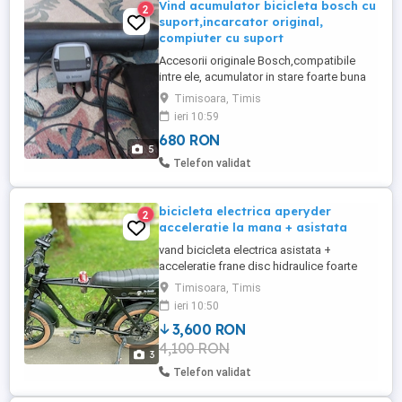
Vind acumulator bicicleta bosch cu
2
suport,incarcator original,
compiuter cu suport
Accesorii originale Bosch,compatibile
intre ele, acumulator in stare foarte buna
tensiune masurata 42,2 volti.Suport
Timisoara, Timis
acumulator original cu trei chei,incarcator
ieri 10:59
original 4 Ah,compiuter cu suport ,toate
680 RON
piesele sunt in stare foarte buna.
5
Telefon validat
bicicleta electrica aperyder
2
acceleratie la mana + asistata
vand bicicleta electrica asistata +
acceleratie frane disc hidraulice foarte
usoara stare foarte buna 2 chei,
Timisoara, Timis
incarcator, baterie pret 3600 lei
ieri 10:50
3,600 RON
4,100 RON
3
Telefon validat