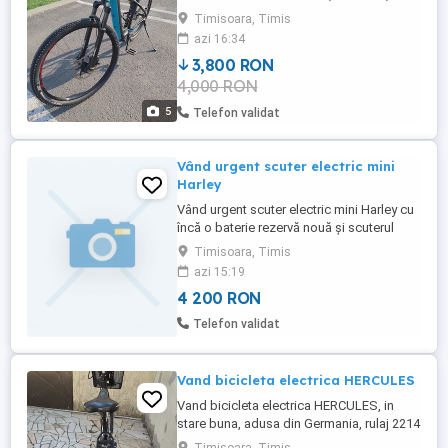
frane noi 4 pistoane, cadru mărime M, roti
Timisoara, Timis
29", dropper.
azi 16:34
3,800 RON
4,000 RON
5
Telefon validat
Vând urgent scuter electric mini
Harley
Vând urgent scuter electric mini Harley cu
încă o baterie rezervă nouă și scuterul
este nou nouț se află în cutie nu este
Timisoara, Timis
folosit cum l-am cumpărat așa este nou,
azi 15:19
prețul este de 4200 de lei puțin negociabil
4 200 RON
cu tot cu bateria de rezervă este prețul. +
O cască bonus.
Telefon validat
Vand bicicleta electrica HERCULES
Vand bicicleta electrica HERCULES, in
stare buna, adusa din Germania, rulaj 2214
km, bateria tine foarte mult