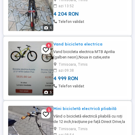
Timisoara, Timis
azi 13:52
4 204 RON
Telefon validat
5
Vand bicicleta electrica
6
Vand bicicleta electrica MTB Aprilia
(galben neon),Noua in cutie,este
neasamblata ,garantie,(te ajuta la mers
Timisoara, Timis
motorul electric).Telefon
azi 09:38
4 999 RON
Telefon validat
5
Mini bicicletă electrică pliabilă
1
Vând o bicicletă electrică pliabilă cu roți
de 12 inch,tracțiune pe față Direct Drive,la
36 V și 10Ah,viteză peste 30
Timisoara, Timis
kmh,acumulator,controler, cutie și