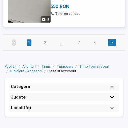
350 RON
Telefon validat
5
›
‹
1
2
…
7
8
Publi24
Anunțuri
Timis
Timisoara
Timp liber si sport
Biciclete - Accesorii
Piese si accesorii
Categorii
Județe
Localități