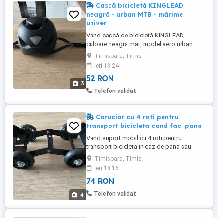
Cască bicicletă KINGLEAD
neagră - urban MTB - mărime
univer
Vând cască de bicicletă KINGLEAD,
culoare neagră mat, model aero urban.
Perfectă pentru bicicletă, trotinetă
Timisoara, Timis
electrică, role. Ușoară, aerodinamică și
ieri 18:24
foarte confortabilă la purtare. Detalii:
52 RON
Brand: KINGLEAD Culoare: Negru mat
3
Mărime universală cu sistem de reglaj pe
Telefon validat
rotiță la ceafă Ventilație ...
Carucior cu 4 roti pentru
transport bicicleta cand faci pana
Vand suport mobil cu 4 roti pentru
transport bicicleta in caz de pana sau
defect. Se pune sub roata defecta si poti
Timisoara, Timis
impinge bicicleta usor pana acasa sau
ieri 18:16
pana la service fara sa o cari pe umar.
74 RON
Detalii: Cadru metalic solid negru 4 roti
cauciucate cu rulmenti nu zgarie si merg
Telefon validat
4
usor pe asfalt Model pliabil ...