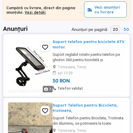
Vezi anunțuri
Cumpără cu livrare, direct din pagina
cu livrare
anunțului.
Vezi detalii
Anunțuri
20
50
Anunțuri pe pagină:
Suport telefon pentru biciclete ATV
motor.
Suport reglabil rotativ pentru telefon pe
ghidon 360 pentru bicicletă și
motocicletă, suport de navigație stabil cu
Timisoara, Timis
absorbție a șocurilor pentru deplasări în
azi 13:20
aer liber, rotativ, impermeabil și rezistent la
30 RON
praf, montat pe ghidon, potrivit pentru
bicicletă și motocicletă, instalare rapidă și
Telefon validat
3
demontare ...
Suport Telefon pentru Bicicleta,
trotineta,
Suport Telefon pentru Bicicleta, Trotineta
din Aluminiu, se potriveste la toate
telefoanele pret 50 lei predare in
Timisoara, Timis