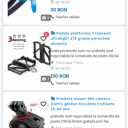
ieri 08:05
curatarea degresarea lantului de bicicleta
30 RON
prevazut cu perii plastic dur albastru nou
dimensiuni 135 mm x 75 mm x 40 mm
Telefon validat
2
indicatii ...
Pedale platforma 3 rulmenti
2
ultralight 278 grame perechea
aluminiu
toate produsele sunt noi preturile sunt
negociabile la comenzile de peste 250 lei
livrare gratuita prin fan courier, detalii la
Timisoara, Timis
telefon la nr din anunt set 2 pedale
ieri 08:05
Promend R27 platforma mare, anti
150 RON
alunecare filet standard 9 16 foarte usoare
7
(278 grame perechea, cantarite) aluminiu 3
Telefon validat
rulmenti usor de ...
Prindere mount 360 camera
GoPro ghidon bicicleta trotineta
15-40 mm
preturile sunt negociabile la comenzile de
peste 250 lei livrare gratuita prin fan
courier, detalii la telefon la nr din anunt