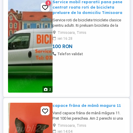
Service mobil reparatii pana pene
3
centrat roata roti de bicicleta
preluare de la domiciliu Timisoara
Service roti de biciclete triciclete clasice
pentru adulti. Iti preluam bicicleta de la
domiciliu si ti-o aducem inapoi reparata.
Timisoara, Timis
Service mobil reparatii pana pene roata
ieri 16:28
roti de bicicleta in Timisoara deschis
100 RON
Sambata. Reparatii vulcanizare mobila
pana roata de bicicleta, reparatii pene la
Telefon validat
rotile ...
2
capace frâna de mână magura 11
Vand capace frâna de mână măgura 11.
Pret 100 lei perechea. Am 2 perechi si una
separat.
Timisoara, Timis
ieri 14:04