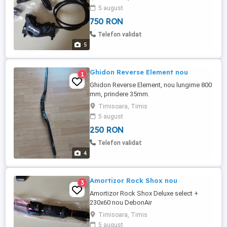
5 august
750 RON
Telefon validat
5
Ghidon Reverse Element nou
1
Ghidon Reverse Element, nou lungime 800
mm, prindere 35mm.
Timisoara, Timis
5 august
250 RON
Telefon validat
4
Amortizor Rock Shox nou
3
Amortizor Rock Shox Deluxe select +
230x60 nou DebonAir
Timisoara, Timis
5 august