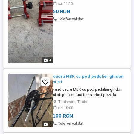
Timisoara,zona Dambovita str Dreptatea
azi 11:13
nr 61.
50 RON
Telefon validat
4
cadru MBK cu pod pedalier ghidon
si sit
vand cadru MBK cu pod pedalier ghidon
si sit perfect functional trimit poze la
cerere
Timisoara, Timis
azi 10:00
100 RON
Telefon validat
5