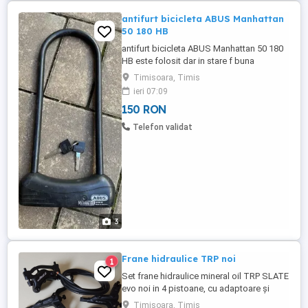
antifurt bicicleta ABUS Manhattan
50 180 HB
antifurt bicicleta ABUS Manhattan 50 180
HB este folosit dar in stare f buna
functioneaza ca nou. Pret fix 150 lei
Timisoara, Timis
predare in timisoara zona dambovita
ieri 07:09
150 RON
Telefon validat
3
Frane hidraulice TRP noi
1
Set frane hidraulice mineral oil TRP SLATE
evo noi in 4 pistoane, cu adaptoare și
șuruburi de prindere.
Timisoara, Timis