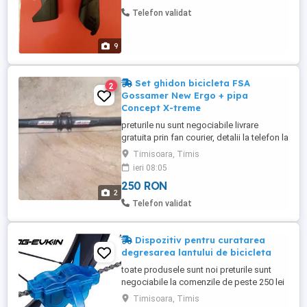
Telefon validat
9
Set ghidon bicicleta FSA
2
Gossamer New Ergo + pipa
Concept X-treme
preturile nu sunt negociabile livrare
gratuita prin fan courier, detalii la telefon la
nr din anunt set ghidon pentru bicicleta de
Timisoara, Timis
sosea (cursiera) FSA Gossamer New Ergo
ieri 08:05
+ pipa Concept X-treme se vand doar
250 RON
impreuna greutate scazuta, apropiata de
2
ghidoanele din carbon cu pipa integrata
Telefon validat
(doar 60 de grame ...
Dispozitiv pentru curatarea
degresarea lantului de bicicleta
toate produsele sunt noi preturile sunt
negociabile la comenzile de peste 250 lei
livrare gratuita prin fan courier, detalii la
Timisoara, Timis
telefon la nr din anunt dispozitiv pentru