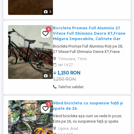
5
Bicicleta Promax Full Aluminiu 27
4
Viteze Full Shimano Deore XT,Frane
Măgura Impecabila, Calitate Ger
Bicicleta Promax Full Aluminiu Roți pe 28,
27 Viteze Full Shimano Deore XT,Frane
Măgura , Pompita de umflat Roti,Furcă Pe
Timisoara, Timis
Telescop, Lumini Față Spate Pe Dinamo În
ieri 14:27
Butuc Shimano Impecabila fără Reproș
1,150 RON
Nouă, Calitate Germană, preț 1150 lei in
5
1,250 RON
Timișoara Trimit și prin Curier!
Telefon validat
Vând bicicleta cu suspensie față și
3
spate de 26.
Vând bicicleta așa cum se vede în poze.
Este pe 26, cu suspensie față și spate.
Frâne disc față și spate, rulantă puțin. Preț
Lipova, Arad
180 Euro. Negociabil la fața locului. Se