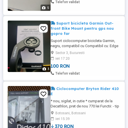
Telefon validat
5
Suport bicicleta Garmin Out-
front Bike Mount pentru gps nou
gopro far
Suport ciclocomputer bicicleta Garmin,
negru, compatibil cu Compatibil cu: Edge
1040 Edge 1000 Edge 1030 Edge 130
Sector 3, Bucuresti
Edge 130 Edge 20 Edge 25 Edge 510 Edge
ieri 17:20
520 Edge 520 Plus Edge 520 Plus Edge
100 RON
530 Edge 800 Edge 810 Edge 820 Edge
3
830 Edge Explore Edge Explore 2 Edge
Telefon validat
Explore 1000 Edge Explore ...
Ciclocomputer Bryton Rider 410
E
* nou, sigilat, in cutie * cumparat de la
Decathlon, pret de nou 770 lei Functii: - tip
Wireless - numar functii: 72 - afisaj de 2,3",
Botosani, Botosani
max. 8 date pe o pagina - suport sateliti:
ieri 15:39
GPS, Glonass, BDS, Galileo, QZSS - smart
370 RON
Notifications (Bluetooth LE) incoming call,