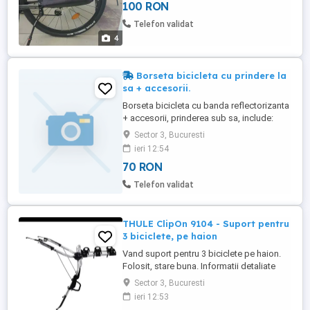
100 RON
(arici). Înălțime 60 cm, lățime 29 cm,
grosime 14 cm, volum 18 litri max. 8 kg.
Telefon validat
Prefer ...
4
Borseta bicicleta cu prindere la
sa + accesorii.
Borseta bicicleta cu banda reflectorizanta
+ accesorii, prinderea sub sa, include:
1buc. Geanta, 1buc. Chei imbus(2.3.4.5.6.
Sector 3, Bucuresti
Surubelnita cap plat. Surubelnita
ieri 12:54
cruciforma nr. 1), 1buc. glaspapir, 2buc.
70 RON
Petece rotunde autoadezive, 2buc. Petece
pătrate autoadezive, 1buc. Cheie cu cap
Telefon validat
dublu (8 10mm), 1buc. ...
THULE ClipOn 9104 - Suport pentru
3 biciclete, pe haion
Vand suport pentru 3 biciclete pe haion.
Folosit, stare buna. Informatii detaliate
precum si lista de masini compatibile
Sector 3, Bucuresti
gasiti pe internet. Doar predare personala
ieri 12:53
cu testare in Bucuresti sector 3. Trimit prin