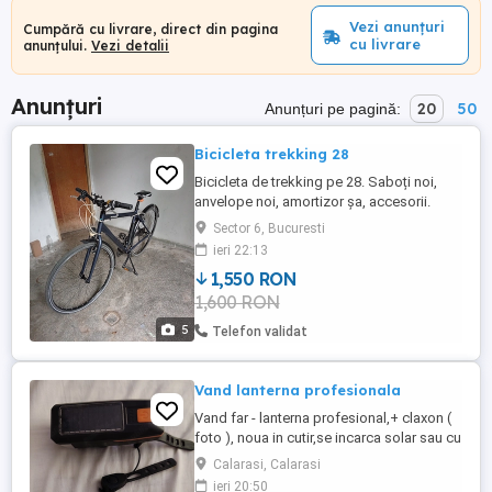
Vezi anunțuri
Cumpără cu livrare, direct din pagina
cu livrare
anunțului.
Vezi detalii
Anunțuri
20
50
Anunțuri pe pagină:
Bicicleta trekking 28
Bicicleta de trekking pe 28. Saboți noi,
anvelope noi, amortizor șa, accesorii.
Potrivită pentru înălțime de la 1,65 m
Sector 6, Bucuresti
(mărime M) Foarte îngrijită. Greutate de
ieri 22:13
13.5 kg. Ofer și portbagajul.
1,550 RON
1,600 RON
5
Telefon validat
Vand lanterna profesionala
Vand far - lanterna profesional,+ claxon (
foto ), noua in cutir,se incarca solar sau cu
usb.Are acumulator li-ion,cu 1600
Calarasi, Calarasi
mah.Indicator acumulator descarcat -
ieri 20:50