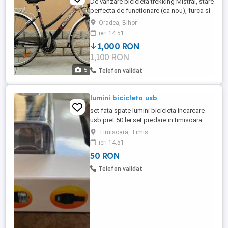
De vanzare bicicleta trekking Mistral, stare
perfecta de functionare (ca nou), furca si
tija de șa cu amortizor, cadru din aluminiu,
Oradea, Bihor
schimbator shimano deore Lx cu 24 viteze
ieri 14:51
3x8, roti de 28, frane v-brake, far si stop cu
1,000 RON
dinam in butuc, angrenaj shimano,
1,100 RON
marimea cadrului.
5
Telefon validat
lumini bicicleta usb
set fata spate lumini bicicleta incarcare
usb pret 50 lei set predare in timisoara
zona dambovita str dreptatea nr 61 sunati
Timisoara, Timis
inainte
ieri 14:51
50 RON
Telefon validat