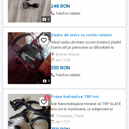
incarcat.Se vinde cu proba.Ofer si cer
148 RON
seriozitate.
Telefon validat
2
Cadru de mers cu rotile rolator
Vând cadru de mers cu roti (rolator) pliabil
foarte util pt persoane cu dificultate la
deplasare; are scaun pt odihnă și coș pt
Brasov, Brasov
cumpărături .
ieri 17:52
350 RON
Telefon validat
3
Frane hidraulice TRP noi
1
Set frane hidraulice mineral oil TRP SLATE
evo noi in 4 pistoane, cu adaptoare și
șuruburi de prindere.
Timisoara, Timis
ieri 17:27