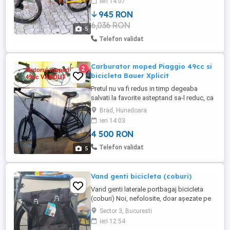
ieri 14:07
preda personal, nu livrez prin curier.
945 RON
Telefon: zero7patru6zero7sapte6doi2
6,036 RON
5
Telefon validat
Carburator moped Piaggio 49cc si
2
bicicleta Bauer Xplicit
Pretul nu va fi redus in timp degeaba
salvati la favorite asteptand sa-l reduc, ca
practic il urc treptat, dar sunt negociabile
Brad, Hunedoara
Nu ma grabesc sa le vand deoarece sunt
ieri 14:03
bine puse la conservare Nu le trimit cu
4 500 RON
ramburs Ignor si ia instant block cei care
vor sa-mi vanda si care isi dau cu parerea
Telefon validat
5
sa compare ...
Vand genti bicicleta (coburi)
Vand genti laterale portbagaj bicicleta
(coburi) Noi, nefolosite, doar așezate pe
bicicleta de proba. sunt prea mari pentru
Sector 3, Bucuresti
bicicleta mea. Lipsa sistem de prindere
ieri 12:54
jos, dar poate fi înlocuit cu o banda velcro