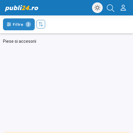
publi
24
.ro
Filtre
1
Piese si accesorii