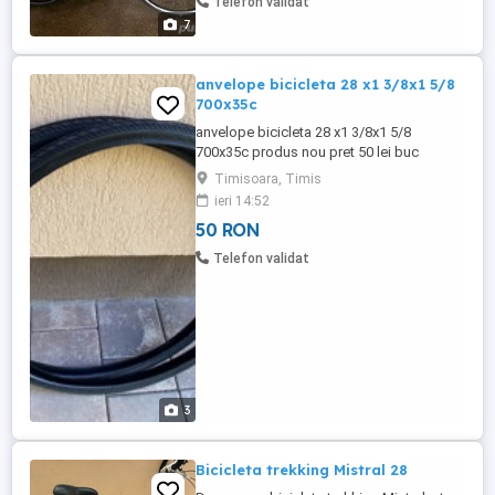
Telefon validat
7
anvelope bicicleta 28 x1 3/8x1 5/8
700x35c
anvelope bicicleta 28 x1 3/8x1 5/8
700x35c produs nou pret 50 lei buc
predare in timisoara zona dambovita str
Timisoara, Timis
dreptatea nr 61
ieri 14:52
50 RON
Telefon validat
3
Bicicleta trekking Mistral 28