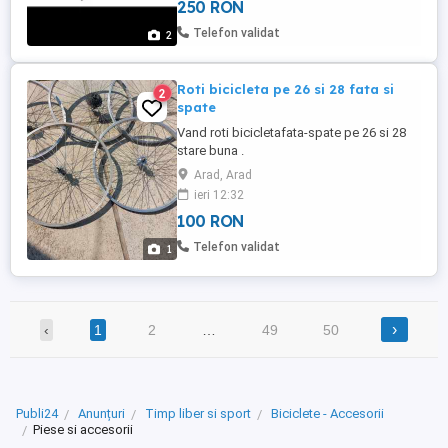
250 RON
curier.cu plata inainte - suport + taxa curier.
Telefon validat
2
Roti bicicleta pe 26 si 28 fata si
2
spate
Vand roti bicicletafata-spate pe 26 si 28
stare buna .
Arad, Arad
ieri 12:32
100 RON
Telefon validat
1
›
‹
1
2
…
49
50
Publi24
Anunțuri
Timp liber si sport
Biciclete - Accesorii
Piese si accesorii