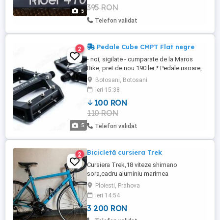
395 RON
SMS, Email - suport pentru senzori ...
5
Telefon validat
Pedale Cube CMPT Flat negre
2
- noi, sigilate - cumparate de la Maros
Bike, pret de nou 190 lei * Pedale usoare,
cu aderenta foarte buna datorita pinilor
Botosani, Botosani
detasabili chiar si in conditii de umezeala
ieri 15:38
si noroi. * Ax crom CNC. * Culoare: Negru *
100 RON
Tip: Platforma * Cale rulare: Bile * Ax: CNC
110 RON
* Material corp: Aluminiu * Greutate: 437 ...
5
Telefon validat
Bicicletă cursiera Trek
2
Cursiera Trek,18 viteze shimano
sora,cadru aluminiu marimea
M(52cm),furca de carbon,roti pe 28inch,a
Ploiesti, Prahova
fost folosita maxim 500km,toate pisele
ieri 14:54
sunt originale exact cum a venit din
3 200 RON
fabrica