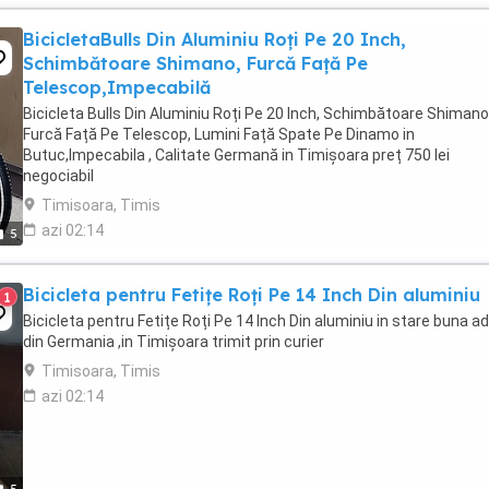
BicicletaBulls Din Aluminiu Roți Pe 20 Inch,
Schimbătoare Shimano, Furcă Față Pe
Telescop,Impecabilă
Bicicleta Bulls Din Aluminiu Roți Pe 20 Inch, Schimbătoare Shimano
Furcă Față Pe Telescop, Lumini Față Spate Pe Dinamo in
Butuc,Impecabila , Calitate Germană in Timișoara preț 750 lei
negociabil
Timisoara, Timis
azi 02:14
5
Bicicleta pentru Fetițe Roți Pe 14 Inch Din aluminiu
1
Bicicleta pentru Fetițe Roți Pe 14 Inch Din aluminiu in stare buna a
din Germania ,in Timișoara trimit prin curier
Timisoara, Timis
azi 02:14