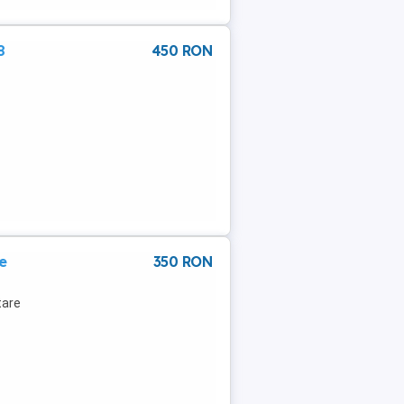
8
450 RON
e
350 RON
tare