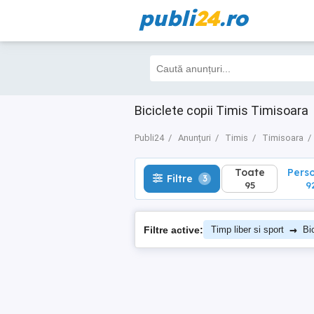
publi
24
.ro
Toate
Perso
Filtre
3
95
92
Biciclete copii Timis Timisoara
Publi24
Anunțuri
Timis
Timisoara
Toate
Pers
Filtre
3
95
9
→
Filtre active:
Timp liber si sport
Bi