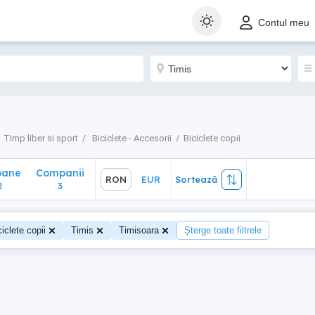
ane
Companii
RON
EUR
Sortează
Contul meu
3
Timp liber si sport
Biciclete - Accesorii
Biciclete copii
oane
Companii
RON
EUR
Sortează
2
3
ciclete copii
Timis
Timisoara
Șterge toate filtrele