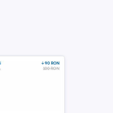
i
90 RON
100 RON
e