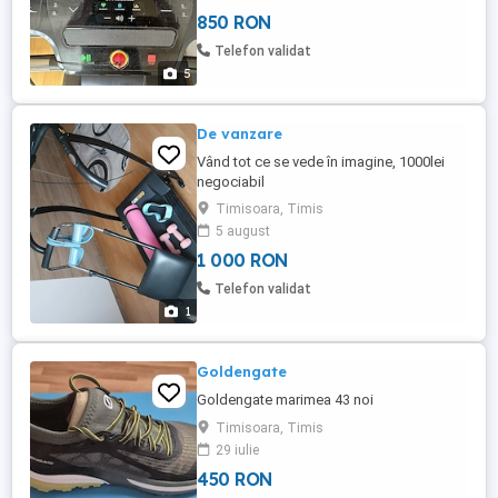
ocupe mult loc.
850 RON
Telefon validat
5
De vanzare
Vând tot ce se vede în imagine, 1000lei
negociabil
Timisoara, Timis
5 august
1 000 RON
Telefon validat
1
Goldengate
Goldengate marimea 43 noi
Timisoara, Timis
29 iulie
450 RON