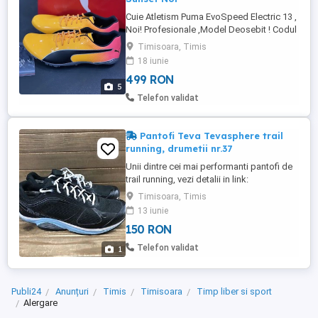
Cuie Atletism Puma EvoSpeed Electric 13 ,
Noi! Profesionale ,Model Deosebit ! Codul
Produsului Puma 377000 01 Marimi
Timisoara, Timis
disponibile : 37.5 , 40 , 40.5 , 42 , 43 , 44 ,
18 iunie
44.5 , 45 Noi in Cutia Originala Nu fac
499 RON
Schimburi, Pozele Sunt Reale !! Predare
5
personala in Timisoara. Expediez oriunde
Telefon validat
in lume sau in ...
Pantofi Teva Tevasphere trail
running, drumetii nr.37
Unii dintre cei mai performanti pantofi de
trail running, vezi detalii in link:
theurbangear.com.au products teva-
Timisoara, Timis
mens-tevasphere-rally Sunt prevazuti cu
13 iunie
membrana impermeabila si respirabila
150 RON
eVent Talpa SpiderRubber ofera aderenta
excelenta pe suprafete umede si noroi.
Telefon validat
1
Pret magazin 100euro. Pret vanzare: ...
Publi24
Anunțuri
Timis
Timisoara
Timp liber si sport
Alergare