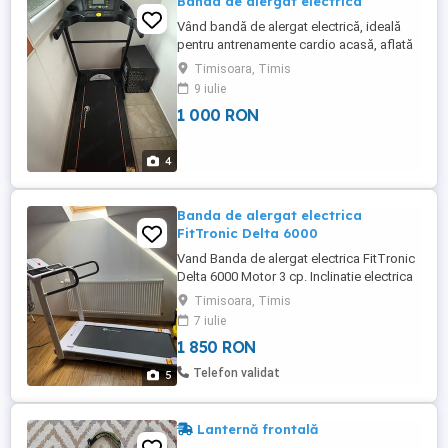
Banda de alergat electrica
Vând bandă de alergat electrică, ideală
pentru antrenamente cardio acasă, aflată
într-o stare tehnică și estetică foarte bună,
Timisoara, Timis
fiind utilizată extrem de puțin. Motorul este
9 iulie
silențios, iar covorul de rulare nu prezintă
1 000 RON
urme de uzură. Detalii tehnice și dotări:
Funcționalități: Dispune de afișaj digital ...
4
Banda de alergat electrica
FitTronic Delta 6000
Vand Banda de alergat electrica FitTronic
Delta 6000 Motor 3 cp. Inclinatie electrica
20% . Viteza max: 16 km. Stare perfecta.
Timisoara, Timis
Suprafata alergare: 120x50. Greutate
7 iulie
suportata: 140 kg. Predare personala. Se
1 850 RON
poate testa.
Telefon validat
5
Lanternă frontală