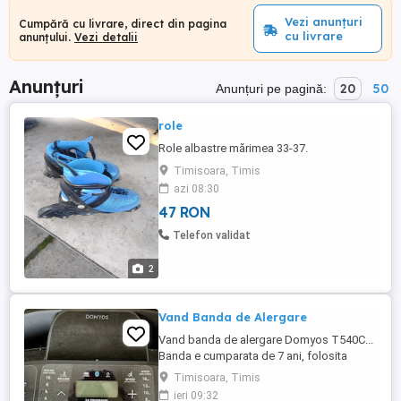
Vezi anunțuri
Cumpără cu livrare, direct din pagina
cu livrare
anunțului.
Vezi detalii
Anunțuri
20
50
Anunțuri pe pagină:
role
Role albastre mărimea 33-37.
Timisoara, Timis
azi 08:30
47 RON
Telefon validat
2
Vand Banda de Alergare
Vand banda de alergare Domyos T540C...
Banda e cumparata de 7 ani, folosita
moderat. Banda are inclinatie, 24 de
Timisoara, Timis
programe si se poate ridica ca sa nu
ieri 09:32