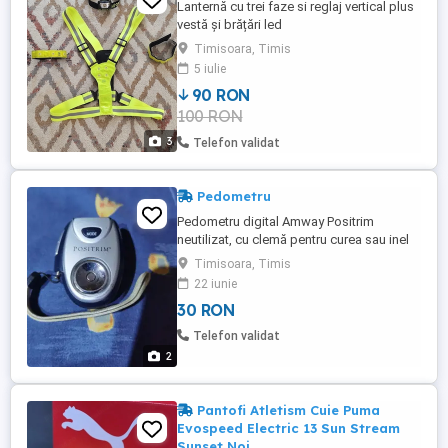
Lanternă cu trei faze si reglaj vertical plus
vestă și brățări led
Timisoara, Timis
5 iulie
90 RON
100 RON
3
Telefon validat
Pedometru
Pedometru digital Amway Positrim
neutilizat, cu clemă pentru curea sau inel
de prindere.
Timisoara, Timis
22 iunie
30 RON
Telefon validat
2
Pantofi Atletism Cuie Puma
Evospeed Electric 13 Sun Stream
Sunset Noi