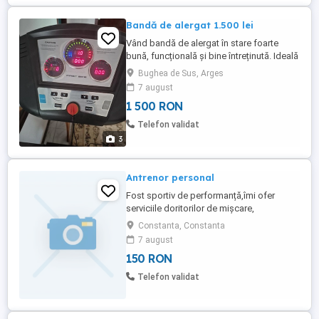
Bandă de alergat 1.500 lei
Vând bandă de alergat în stare foarte
bună, funcțională și bine întreținută. Ideală
pentru mișcare și antrenamente acasă,
Bughea de Sus, Arges
indiferent de vreme. Funcționează foarte
7 august
bine Potrivită pentru mers și alergare Ușor
1 500 RON
de utilizat Întreținută și păstrată în condiții
bune Preț: 1.500 lei FIX, fără n ...
Telefon validat
3
Antrenor personal
Fost sportiv de performanță,îmi ofer
serviciile doritorilor de mișcare,
îndrumare,exerciții fizice, antrenamente de
Constanta, Constanta
individualizare fotbal(copii și juniori).
7 august
150 RON
Telefon validat