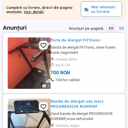
Vezi anunțuri
Cumpără cu livrare, direct din pagina
cu livrare
anunțului.
Vezi detalii
Anunțuri
20
50
Anunțuri pe pagină:
Pista de alergat FitTronic
Banda de alergat FitTronic, stare foarte
bună, negociabil
Oradea, Bihor
azi 01:39
700 RON
Telefon validat
1
Banda de alergat sau mers
PROGRESSIVE RUN900F
Vand banda de alergat PROGRESSIVE
RUN900F,noua nefolosita!
Zarnesti, Arges