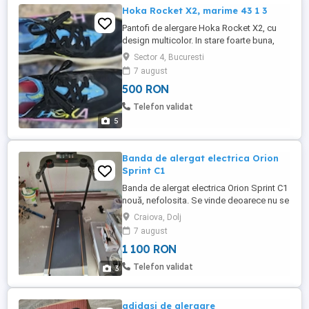
Hoka Rocket X2, marime 43 1 3
Pantofi de alergare Hoka Rocket X2, cu
design multicolor. In stare foarte buna,
placi de carbon intacte, mărime 43 1 3.
Sector 4, Bucuresti
Preț ușor negociabil.
7 august
500 RON
Telefon validat
5
Banda de alergat electrica Orion
Sprint C1
Banda de alergat electrica Orion Sprint C1
nouă, nefolosita. Se vinde deoarece nu se
încadrează in spațiul alocat.
Craiova, Dolj
7 august
1 100 RON
Telefon validat
3
adidasi de alergare