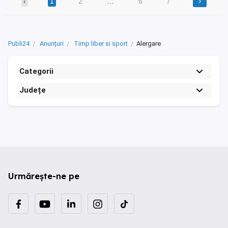
›
‹
1
2
…
6
7
Publi24
Anunțuri
Timp liber si sport
Alergare
Categorii
Județe
Urmărește-ne pe