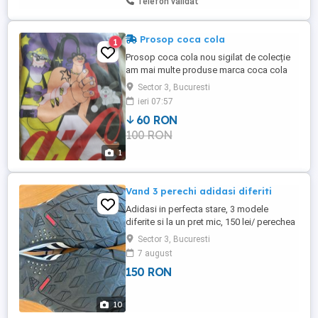
Telefon validat
Prosop coca cola
1
Prosop coca cola nou sigilat de colecție
am mai multe produse marca coca cola
Sector 3, Bucuresti
ieri 07:57
60 RON
100 RON
1
Vand 3 perechi adidasi diferiti
Adidasi in perfecta stare, 3 modele
diferite si la un pret mic, 150 lei/ perechea
Sector 3, Bucuresti
7 august
150 RON
10