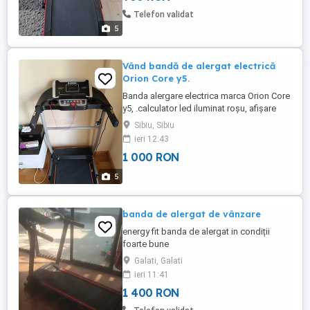
Telefon validat
5
Vând bandă de alergat electrică
Orion Core y5.
Banda alergare electrica marca Orion Core
y5, .calculator led iluminat roșu, afișare
puls ,nr.pasi ,mp3, boxe integrate,
Sibiu, Sibiu
bluetooth , aplicație Kinomap, motor
ieri 12:43
silențios putere 1.25CP, viteză maximă
1 000 RON
10km oră , posibilitate schimbare viteze
din calculator,cheie magnetică
5
oprire,inclinare reglabila 3 nivele ...
banda de alergat de vânzare
energy fit banda de alergat in condiții
foarte bune
Galati, Galati
ieri 11:41
1 400 RON