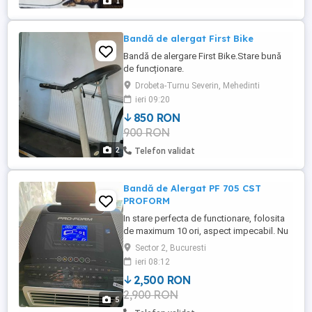
1
Bandă de alergat First Bike
Bandă de alergare First Bike.Stare bună
de funcționare.
Drobeta-Turnu Severin, Mehedinti
ieri 09:20
850 RON
900 RON
2
Telefon validat
Bandă de Alergat PF 705 CST
PROFORM
In stare perfecta de functionare, folosita
de maximum 10 ori, aspect impecabil. Nu
livrez, nu asigur transport. Dimensiuni : cm
Sector 2, Bucuresti
Lxlxh 200 x 94 x 149 Greutate 91 kg PF 705
ieri 08:12
CST PROFORM este o banda de alergare
2,500 RON
potrivita pentru uz casnic ce ofera un
2,900 RON
antrenament eficient si echilibrat. Este mai
5
sigura decat ...