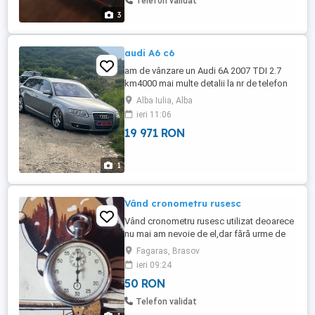
Telefon validat
3
audi A6 c6
am de vânzare un Audi 6A 2007 TDI 2.7
km4000 mai multe detalii la nr de telefon
Alba Iulia, Alba
ieri 11:06
19 971 RON
1
Vând cronometru rusesc
Vând cronometru rusesc utilizat deoarece
nu mai am nevoie de el,dar fără urme de
utilizare,arătând aproape ca nou
Fagaras, Brasov
ieri 09:24
50 RON
Telefon validat