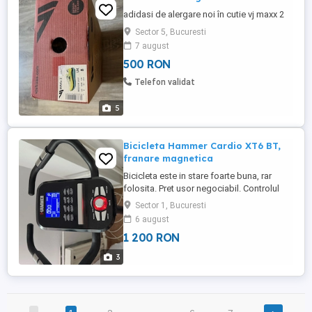
adidasi de alergare noi în cutie vj maxx 2
Sector 5, Bucuresti
7 august
500 RON
Telefon validat
5
Bicicleta Hammer Cardio XT6 BT,
franare magnetica
Bicicleta este in stare foarte buna, rar
folosita. Pret usor negociabil. Controlul
computerului de antrenament este foarte
Sector 1, Bucuresti
usor, cu ecran de luminare de fundal care
6 august
iti permite sa citesti clar valorile afisate în
1 200 RON
timpul antrenamentului pe zi sau noapte.
Programe de antrenament preinstalate
3
pentru a seta ...