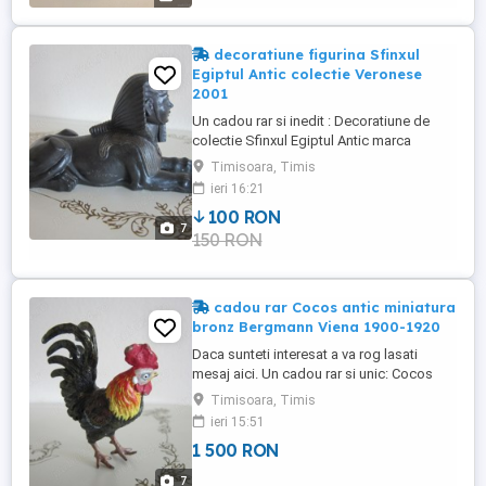
este faptul că desi a fost realizat manual,
artistul a reusit sa-i ...
decoratiune figurina Sfinxul
Egiptul Antic colectie Veronese
2001
Un cadou rar si inedit : Decoratiune de
colectie Sfinxul Egiptul Antic marca
Veronase 2001 Aceasta figurina vintage
Timisoara, Timis
Veronese este o piesa de arta uimitoare
ieri 16:21
care va adauga stil colectiei dvs. Realizata
100 RON
din rasiina de înalta calitate in combinatie
7
150 RON
cu pulbere de piatra, piesa semnata
Veronese 2001 . Brandul ...
cadou rar Cocos antic miniatura
bronz Bergmann Viena 1900-1920
Daca sunteti interesat a va rog lasati
mesaj aici. Un cadou rar si unic: Cocos
cold-painted bronz Bergmann anii 1900 -
Timisoara, Timis
1920 Viena - sculptura miniatura de
ieri 15:51
colectie din bronz design Franz Bergmann
1 500 RON
. Fabricat din bronz la turnatoria Bergmann
din Viena, Cold-painted bronz - Bronz
7