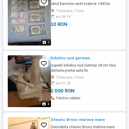
vând bacnote vechi toate la 1500 lei
Timisoara, Timis
azi 06:19
10 RON
1
bibelou nud german
superb bibelou nud German 28 cm fara
defecte prwtul este fix
Timisoara, Timis
azi 01:28
1 000 RON
Telefon validat
4
Sfesnic Bronz marime mare
Deosebita sfesnic Bronz marime mare