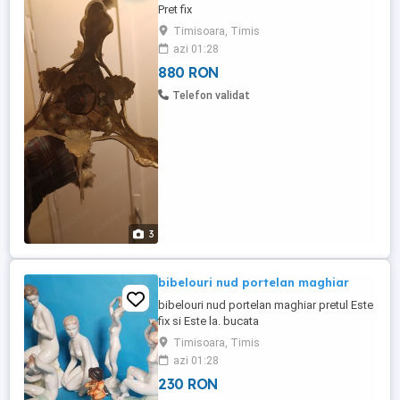
Pret fix
Timisoara, Timis
azi 01:28
880 RON
Telefon validat
3
bibelouri nud portelan maghiar
bibelouri nud portelan maghiar pretul Este
fix si Este la. bucata
Timisoara, Timis
azi 01:28
230 RON