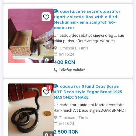
caseta,cutie secreta,dozator
tigari-colectie-Box with a Bird
Mechanism-lemn sculptat '60-
cadou rar
Un cadou deosebit pt cineva drag ... sau
chiar pt dvs. : Rare vintage wooden
cigarette box with a bird mechanism that
Timisoara, Timis
collects a cigarette from the box -
ieri 16:24
Germany, hand made 1960 Cutie de
2
400 RON
epocă, rară , din lemn de esenta tare , cu
mecanism cu pasăre care colectează o
Telefon validat
țigară din cutie - la împingerea ...
cadou rar Stand Ceas Șarpe
1
ART-Deco style Edgar Brant 1925
MASONIC SNAKE
Un cadou rar ...unic .. si foarte deosebit :
Rar French Art Deco style EDGAR BRANDT
1925 MASONIC SNAKE POCKET Watch
Timisoara, Timis
Holder Stand Suport ceas de buzunar
ieri 16:24
Șarpe Art Deco de colectie lucrat manual
2 500 RON
stil Edgar Brandt anii 1925 Remarcabil
5