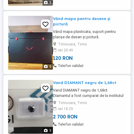
5
Vând mapa pentru desene și
pictură
Vând mapa plasticata, suport pentru
planșe de desen și pictură.
Timisoara, Timis
ieri 20:49
120 RON
Telefon validat
5
Vand DIAMANT negru de 1,68ct
Vand DIAMANT negru de 1,68ct.
DIamantul a fost cumparat de la institutul
gemologic printr-o casa de licitatie. Se
Timisoara, Timis
poate dovedii cu factura provenienta
ieri 18:29
pietrei si prin certificatul gemologic
2 700 RON
veridicitatea acesteia. Piatra: Diamant
Greutate totală: 1,68 carate Forma:
Telefon validat
strălucitoare Culoare: negru Certificare: ...
5