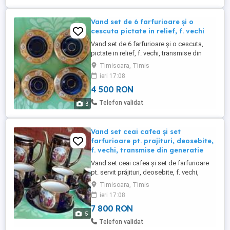
Vand set de 6 farfurioare și o
cescuta pictate in relief, f. vechi
Vand set de 6 farfurioare și o cescuta,
pictate in relief, f. vechi, transmise din
generatie in generatie.
Timisoara, Timis
ieri 17:08
4 500 RON
Telefon validat
3
Vand set ceai cafea și set
farfurioare pt. prajituri, deosebite,
f. vechi, transmise din generatie
Vand set ceai cafea și set de farfurioare
pt. servit prăjituri, deosebite, f. vechi,
transmise din generatie in generatie. Setul
Timisoara, Timis
de cafea ceai se compune din: 5 cescute
ieri 17:08
cu 5 farfurioare, un vas mare si un vas mic.
7 800 RON
Setul de farfurioare pt. servit prăjituri se
5
compune din 5 farfurioare deosebite.
Telefon validat