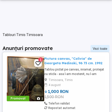
Tablouri Timis Timisoara
Anunțuri promovate
Vezi toate
Pictura canvas, "Colivia" de
1
Georgeta Medinski, 96 73 cm. 1992
Tablou pictat pe canvas, inramat, protejat
cu sticla - asa l-am mostenit, nu l-am
desfacut.
Timisoara, Timis
4 august
1,000 RON
1,500 RON
Promovat
2
Telefon validat
Repostat automat