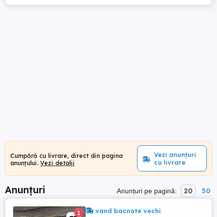
Vezi anunțuri
Cumpără cu livrare, direct din pagina
cu livrare
anunțului.
Vezi detalii
Anunțuri
20
50
Anunțuri pe pagină:
vand bacnote vechi
1