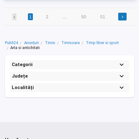
›
‹
1
2
…
50
51
Publi24
Anunțuri
Timis
Timisoara
Timp liber si sport
Arta si antichitati
Categorii
Județe
Localități