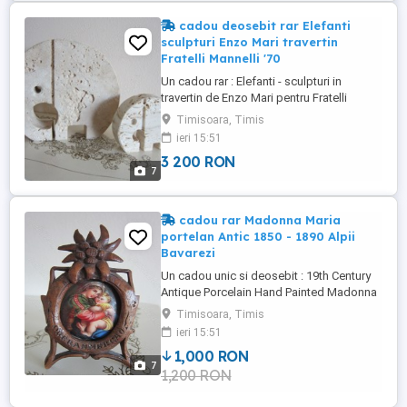
Vincențienilor și al Surorilor Carității ...
cadou deosebit rar Elefanti
sculpturi Enzo Mari travertin
Fratelli Mannelli '70
Un cadou rar : Elefanti - sculpturi in
travertin de Enzo Mari pentru Fratelli
Mannelli, in stare excelenta. Fabricate in
Timisoara, Timis
Italia anii 1970. Enzo Mari (1932 - 2020) a
ieri 15:51
fost un designer si artist modernist italian,
3 200 RON
ale carui lucrari sunt foarte cautate si
7
apeciate de colectionari. Pastrate in
locuinta ...
cadou rar Madonna Maria
portelan Antic 1850 - 1890 Alpii
Bavarezi
Un cadou unic si deosebit : 19th Century
Antique Porcelain Hand Painted Madonna
and Child - portelan antic pictat manual, in
Timisoara, Timis
rama sculptata cu Floare de colt din lemn,
ieri 15:51
intre anii 1850 - 1890 in Oberammergau din
1,000 RON
Alpii Bavarezi Germania. Madonna Maria
7
1,200 RON
cu Pruncul Isus - miniatura lucrata manual
din ...