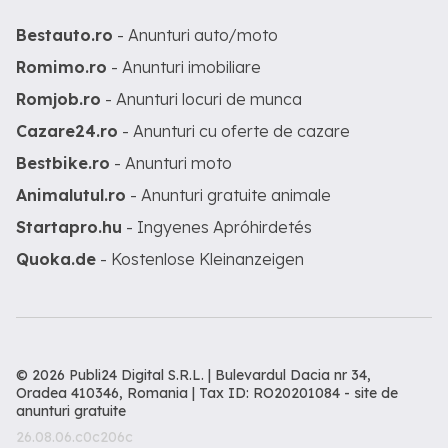
Bestauto.ro
- Anunturi auto/moto
Romimo.ro
- Anunturi imobiliare
Romjob.ro
- Anunturi locuri de munca
Cazare24.ro
- Anunturi cu oferte de cazare
Bestbike.ro
- Anunturi moto
Animalutul.ro
- Anunturi gratuite animale
Startapro.hu
- Ingyenes Apróhirdetés
Quoka.de
- Kostenlose Kleinanzeigen
© 2026 Publi24 Digital S.R.L. | Bulevardul Dacia nr 34,
Oradea 410346, Romania | Tax ID: RO20201084 -
site de
anunturi gratuite
26.08.06.c0c206c