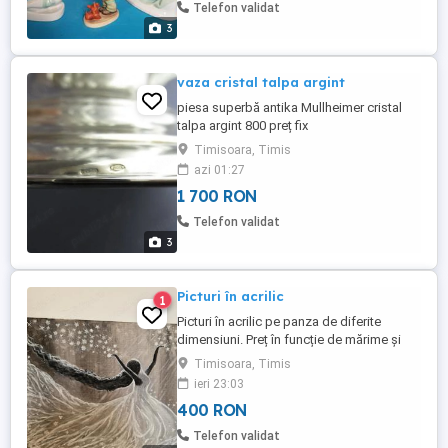
Telefon validat
3
vaza cristal talpa argint
piesa superbă antika Mullheimer cristal
talpa argint 800 preț fix
Timisoara, Timis
azi 01:27
1 700 RON
Telefon validat
3
Picturi în acrilic
1
Picturi în acrilic pe panza de diferite
dimensiuni. Preț în funcție de mărime și
complexitate. Interesatii ma pot contacta
Timisoara, Timis
prin mesaj pe whatsapp la numărul
ieri 23:03
400 RON
Telefon validat