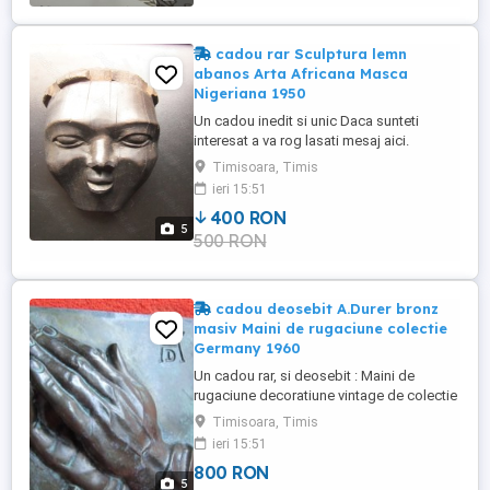
vopsit la rece ...
cadou rar Sculptura lemn
abanos Arta Africana Masca
Nigeriana 1950
Un cadou inedit si unic Daca sunteti
interesat a va rog lasati mesaj aici.
Sculptura din lemn de abanos
Timisoara, Timis
Decoratiune Chip Masca Nigeriana vintage
ieri 15:51
Arta Africana de colectie , decoratiuni de
400 RON
perete superba, sculptata manual in
5
500 RON
Nigeria anii 1950. Tara de provenienta
Germania . Pastrata in stare foarte ...
cadou deosebit A.Durer bronz
masiv Maini de rugaciune colectie
Germany 1960
Un cadou rar, si deosebit : Maini de
rugaciune decoratiune vintage de colectie
interpretare dupa Albrecht Durer Fabricata
Timisoara, Timis
in Germania anii 1960 din bronz masiv cu
ieri 15:51
patina verde Pastrata in stare foarte buna
800 RON
in locuinta de nefumatori. Dimensiuni :
5