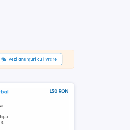
Vezi anunțuri cu livrare
150 RON
tbal
rar
chipa
 a