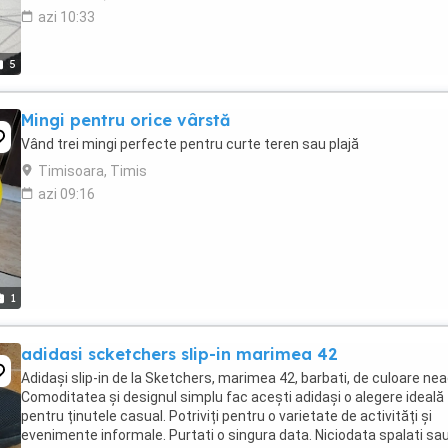
azi 10:33
5
Mingi pentru orice vârstă
Vând trei mingi perfecte pentru curte teren sau plajă
Timisoara, Timis
azi 09:16
1
adidasi scketchers slip-in marimea 42
Adidași slip-in de la Sketchers, marimea 42, barbati, de culoare nea
Comoditatea și designul simplu fac acești adidași o alegere ideală
pentru ținutele casual. Potriviți pentru o varietate de activități și
evenimente informale. Purtati o singura data. Niciodata spalati sa