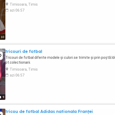
Timisoara, Timis
azi 06:57
10
tricouri de fotbal
Tricouri de fotbal diferite modele și culori.se trimite și prin poștă.Id
pt.colectionarii.
Timisoara, Timis
azi 06:57
9
tricou de fotbal Adidas nationala Franței