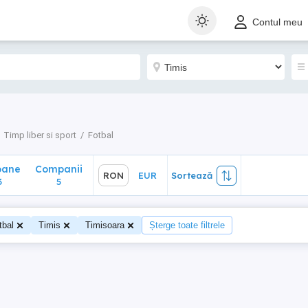
ane
Companii
RON
EUR
Sortează
Contul meu
5
Timp liber si sport
Fotbal
oane
Companii
RON
EUR
Sortează
3
5
tbal
Timis
Timisoara
Șterge toate filtrele