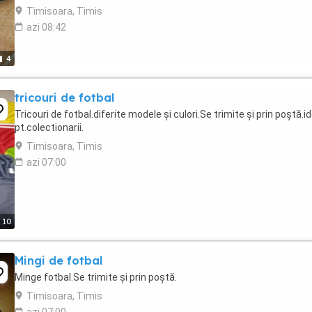
curatati. Pret de noi ...
Timisoara, Timis
azi 08:42
4
tricouri de fotbal
Tricouri de fotbal.diferite modele și culori.Se trimite și prin poștă.i
pt.colectionarii.
Timisoara, Timis
azi 07:00
10
Mingi de fotbal
Minge fotbal.Se trimite și prin poștă.
Timisoara, Timis