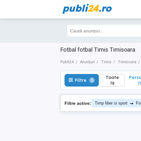
publi
24
.ro
Toate
Perso
Filtre
3
78
73
Fotbal fotbal Timis Timisoara
Publi24
Anunțuri
Timis
Timisoara
Toate
Pers
Filtre
3
78
7
→
Filtre active:
Timp liber si sport
Fo