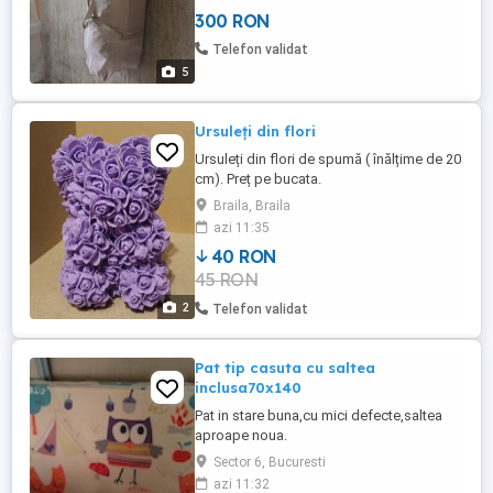
300 RON
Telefon validat
5
Ursuleți din flori
Ursuleți din flori de spumă ( înălțime de 20
cm). Preț pe bucata.
Braila, Braila
azi 11:35
40 RON
45 RON
2
Telefon validat
Pat tip casuta cu saltea
inclusa70x140
Pat in stare buna,cu mici defecte,saltea
aproape noua.
Sector 6, Bucuresti
azi 11:32