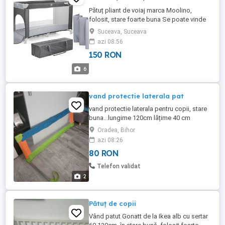
Pătuț pliant de voiaj marca Moolino,
folosit, stare foarte buna Se poate vinde
doar patutul separat de saltea (150 lei)
Suceava, Suceava
sau inclusiv salteaua (250lei) Dimensiuni
azi 08:56
patut: o Lungime: 125 cm o Latime: 65 cm
150 RON
o Inaltime: 77 cm o Greutate: 9 kg
Dimensiuni saltea: 120 cv x 60 cm x 10 cm
6
Conceput pentru ...
vand protectie laterala pat
vand protectie laterala pentru copii, stare
buna...lungime 120cm lățime 40 cm
Oradea, Bihor
azi 08:26
80 RON
Telefon validat
2
Pătuț de copii
Vând patut Gonatt de la Ikea alb cu sertar