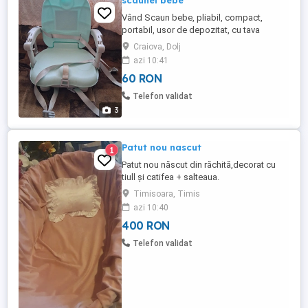
scaunel bebe
Vând Scaun bebe, pliabil, compact,
portabil, usor de depozitat, cu tava
detasabila, pentru masa si joaca, cu
Craiova, Dolj
spatiu de depozitare, ham de siguranta in
azi 10:41
5 puncte.
60 RON
Telefon validat
3
Patut nou nascut
1
Patut nou născut din răchită,decorat cu
tiull și catifea + salteaua.
Timisoara, Timis
azi 10:40
400 RON
Telefon validat