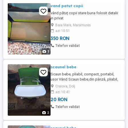
vand patut copii
vând pătuț copii stare buna folosit detalii
in privat
Baia Mare, Maramures
azi 10:51
350 RON
Telefon validat
3
scaunel bebe
Scaun bebe, pliabil, compact, portabil,
usor Vând Scaun bebe,din pânză, pliabil,
compact, portabil, usor de depozitat, cu
Craiova, Dolj
tava detasabila, pentru masa si joaca, cu
azi 10:41
spatiu de depozitare, ham de siguranta in
20 RON
5 puncte.
Telefon validat
2