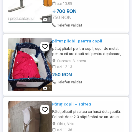
reglabila in inaltime si in unghiul de lucru.
azi 13:08
La fel si scaunul telescopic. Creste o data
700 RON
cu copilul Dvs.! Calitate MADE IN
750 RON
GERMANY ! Se vand impreuna si numai
4
prin ridicare de la ...
Telefon validat
pătuț pliabil pentru copil
pătuț pliabil pentru copil, ușor de mutat
pentru că are două roți pentru deplasare,
salteluță nouă, ușor de transportat pentru
Suceava, Suceava
că se pliază.
azi 12:13
250 RON
Telefon validat
5
Pătuț copii + saltea
Pătuț pliabil și saltea cu husă detașabilă.
Folosit doar 2-3 săptămâni pe an. Adus
din Germania. Are 2 trepte de înălțime.
Sibiu, Sibiu
Suport schimbat pampers.
azi 11:36