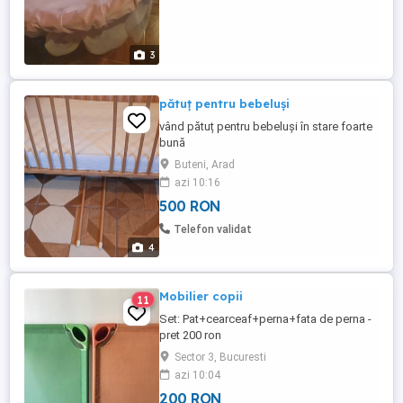
3
pătuț pentru bebeluși
vând pătuț pentru bebeluși în stare foarte
bună
Buteni, Arad
azi 10:16
500 RON
Telefon validat
4
Mobilier copii
11
Set: Pat+cearceaf+perna+fata de perna -
pret 200 ron
Sector 3, Bucuresti
azi 10:04
200 RON