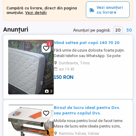
Vezi anunțuri
Cumpără cu livrare, direct din pagina
cu livrare
anunțului.
Vezi detalii
Anunțuri
20
50
Anunțuri pe pagină:
Vând saltea pat copii 140 70 20
1
Fără urme de uzura dolosita foarte puțin.
Detalii telefon sau WhatsApp. Se pote
ridica si vedere in Dumbrăvița zona
Dumbravita, Timis
Selgros
azi 13:45
150 RON
2
Biroul de lucru ideal pentru Dvs.
sau pentru copilul Dvs.
Mobila noua pentru locul de facut teme.
Masa de lucru este ideala pentru scris,
desenat, pictat, proiectat s.a.m.d. fiind
Ramnicu Valcea, Valcea