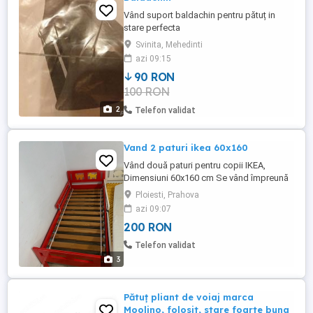
Vând suport baldachin pentru pătuț in
stare perfecta
Svinita, Mehedinti
azi 09:15
90 RON
100 RON
2
Telefon validat
Vand 2 paturi ikea 60x160
Vând două paturi pentru copii IKEA,
Dimensiuni 60x160 cm Se vând împreună
cu saltele Preț 200 de lei bucata sau 350
Ploiesti, Prahova
pentru cine le ia pe amundoua . Predare
azi 09:07
personală în Ploiesti Ph
200 RON
Telefon validat
3
Pătuț pliant de voiaj marca
Moolino, folosit, stare foarte buna