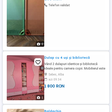
Telefon validat
1
Dulap cu 4 uși și bibliotecă
Vând 2 dulapuri identice și bibliotecă
ideale pentru camera copii. Mobilierul este
într-o stare impecabilă.
Sebes, Alba
azi 09:34
1 800 RON
1
Baldachin