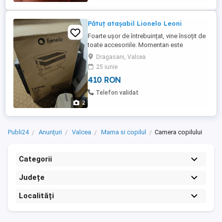
ideale pentru ...
Pătuț atașabil Lionelo Leoni
Foarte ușor de întrebuințat, vine însoțit de
toate accesoriile. Momentan este
dezasamblat și pregătit pentru livrare.
Dragasani, Valcea
25 iunie
410 RON
Telefon validat
2
Publi24
Anunțuri
Valcea
Mama si copilul
Camera copilului
Categorii
Județe
Localități