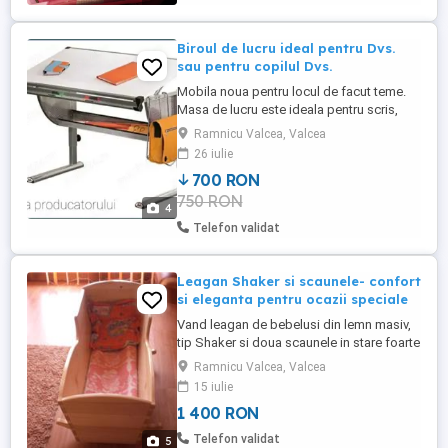
Biroul de lucru ideal pentru Dvs.
sau pentru copilul Dvs.
Mobila noua pentru locul de facut teme.
Masa de lucru este ideala pentru scris,
desenat, pictat, proiectat s.a.m.d. fiind
Ramnicu Valcea, Valcea
reglabila in inaltime si in unghiul de lucru.
26 iulie
La fel si scaunul telescopic. Creste o data
700 RON
cu copilul Dvs.! Calitate MADE IN
750 RON
GERMANY ! Se vand impreuna si numai
4
prin ridicare de la ...
Telefon validat
Leagan Shaker si scaunele- confort
si eleganta pentru ocazii speciale
Vand leagan de bebelusi din lemn masiv,
tip Shaker si doua scaunele in stare foarte
buna, ideale pentru momente de relaxare,
Ramnicu Valcea, Valcea
perfecte pentru ocazii speciale. Leaganul
15 iulie
si cele doua scaunele sunt realizat din
1 400 RON
lemn de calitate, durabil si sigur, cu
finisaje netede si sigure pentru copii. Sunt
Telefon validat
5