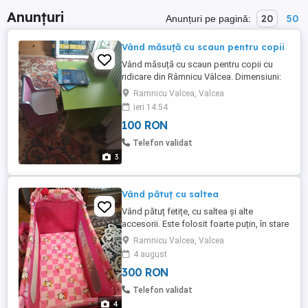
Anunțuri
20
50
Anunțuri pe pagină:
Vând măsuță cu scaun pentru copii
Vând măsuță cu scaun pentru copii cu
ridicare din Râmnicu Vâlcea. Dimensiuni:
60 cm lungime, 50 cm lățime și 52 cm
Ramnicu Valcea, Valcea
înălțime.
ieri 14:54
100 RON
Telefon validat
3
Vând pătuț cu saltea
Vând pătuț fetițe, cu saltea și alte
accesorii. Este folosit foarte puțin, în stare
foarte bună. Ridicare personală din
Ramnicu Valcea, Valcea
Râmnicu Vâlcea.
4 august
300 RON
Telefon validat
4