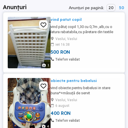
Anunțuri
20
50
Anunțuri pe pagină:
vind patut copil
vind pătuț copil 1,30 cu 0,7m ,alb,cu o
latura rabatabila,cu păretare din textile
matlasate și cu saltea din lînă , aproape
Vaslui, Vaslui
nou.
ieri 16:38
500 RON
Telefon validat
1
obiecte pentru bebelusi
vind obiecte pentru bebelusi in stare
buna*+măsuță de servit
masa,premergător ,cărucior sport, etc.
Vaslui, Vaslui
6 august
400 RON
Telefon validat
4