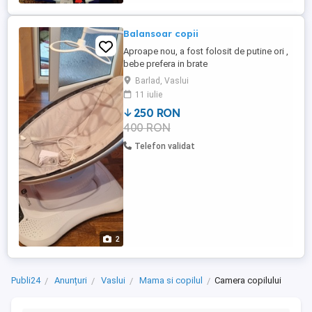
Balansoar copii
Aproape nou, a fost folosit de putine ori ,
bebe prefera in brate
Barlad, Vaslui
11 iulie
250 RON
400 RON
Telefon validat
2
Publi24
Anunțuri
Vaslui
Mama si copilul
Camera copilului