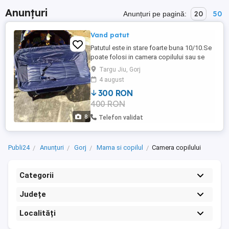
Anunțuri
20
50
Anunțuri pe pagină:
Vand patut
Patutul este in stare foarte buna 10/10.Se
poate folosi in camera copilului sau se
poate folosi in concediu .
Targu Jiu, Gorj
4 august
300 RON
400 RON
8
Telefon validat
Publi24
Anunțuri
Gorj
Mama si copilul
Camera copilului
Categorii
Județe
Localități