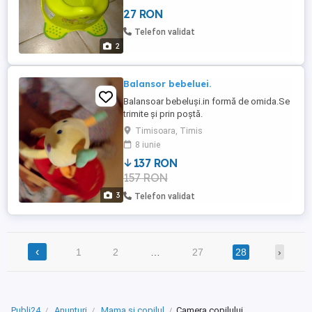
27 RON
Telefon validat
2
Balansor bebeluei.
Balansoar bebeluși.in formă de omida.Se
trimite și prin poștă.
Timisoara, Timis
8 iunie
137 RON
157 RON
3
Telefon validat
‹
1
2
…
27
28
›
Publi24
Anunțuri
Mama si copilul
Camera copilului