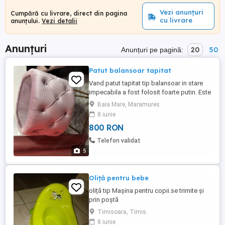
Vezi anunțuri
Cumpără cu livrare, direct din pagina
cu livrare
anunțului.
Vezi detalii
Anunțuri
20
50
Anunțuri pe pagină:
Patut balansoar tapitat
Vand patut tapitat tip balansoar in stare
impecabila a fost folosit foarte putin. Este
potrivit pana la varsta de 6 luni
Baia Mare, Maramures
8 iunie
800 RON
Telefon validat
5
Oliță pentru bebe
oliță tip Mașina pentru copii.se trimite și
prin poștă
Timisoara, Timis
8 iunie