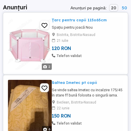
Anunțuri
20
50
Anunțuri pe pagină:
Țarc pentru copii 115x65cm
Spațiu pentru joacă Nou
Bistrita, Bistrita-Nasaud
21 iulie
120 RON
Telefon validat
2
Saltea Imetec pt copii
Se vinde saltea Imetec cu incalzire 175/45
în stare ff bună folosita o singură iarna.
Beclean, Bistrita-Nasaud
22 iunie
150 RON
Telefon validat
6