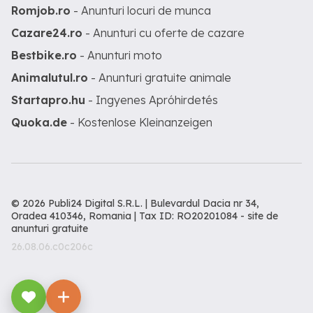
Romjob.ro
- Anunturi locuri de munca
Cazare24.ro
- Anunturi cu oferte de cazare
Bestbike.ro
- Anunturi moto
Animalutul.ro
- Anunturi gratuite animale
Startapro.hu
- Ingyenes Apróhirdetés
Quoka.de
- Kostenlose Kleinanzeigen
© 2026 Publi24 Digital S.R.L. | Bulevardul Dacia nr 34,
Oradea 410346, Romania | Tax ID: RO20201084 -
site de
anunturi gratuite
26.08.06.c0c206c