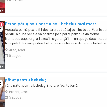
5
Perna pătuț nou-nascut sau bebeluș mai mare
1
Aceasta pernă poate fi folosita drept pătuț pentru bebe. Foarte bu
pentru a pune bebele sa doarme pe o parte pentru a da forma
frumoasa capului și a-l avea în siguranță într-un spațiu deschis, c
fi pe patul dvs sau podea. Folosita de câteva ori deoarece bebelusu
meu nu voi sa stea înăuntru. ...
Arad, Arad
5 august
4
pătuț pentru bebeluși
vând pătuț pentru bebeluși în stare foarte bună
Buteni, Arad
5 august