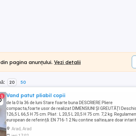
 din pagina anunțului.
Vezi detalii
nă:
20
50
Vand patut pliabil copii
1
de la 0 la 36 de luni Stare foarte buna DESCRIERE Pliere
compacta,foarte usor de realizat DIMENSIUNI ȘI GREUTĂȚI Deschis 
126,5 L 66,5 H 75 cm. Pliat : L 20,5 L 20,5 H 75 cm. 7,2 kg. Regulame
european de referință: EN 716-1 2 Nu contine saltea,are doar intari
pentru saltea Test ...
Arad, Arad
ieri 17:02