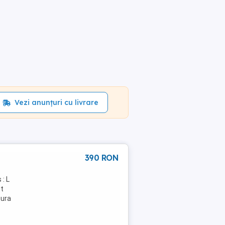
Vezi anunțuri cu livrare
390 RON
: L
nt
tura