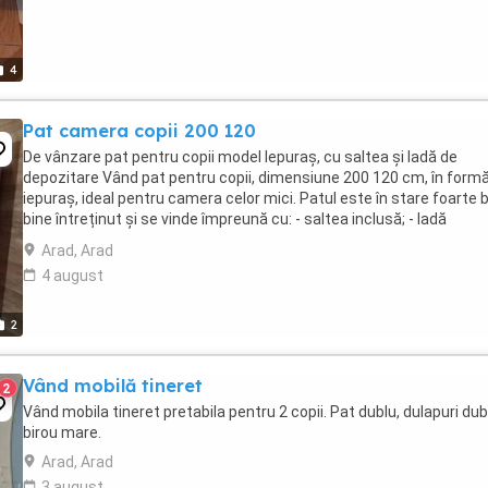
4
Pat camera copii 200 120
De vânzare pat pentru copii model Iepuraș, cu saltea și ladă de
depozitare Vând pat pentru copii, dimensiune 200 120 cm, în form
iepuraș, ideal pentru camera celor mici. Patul este în stare foarte 
bine întreținut și se vinde împreună cu: - saltea inclusă; - ladă
spațioasă de depozitare ...
Arad, Arad
4 august
2
Vând mobilă tineret
2
Vând mobila tineret pretabila pentru 2 copii. Pat dublu, dulapuri dub
birou mare.
Arad, Arad
3 august