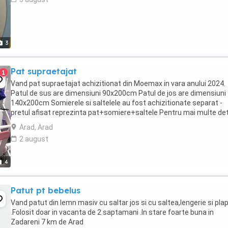
3
Pat supraetajat
1
Vand pat supraetajat achizitionat din Moemax in vara anului 2024.
Patul de sus are dimensiuni 90x200cm Patul de jos are dimensiuni
140x200cm Somierele si saltelele au fost achizitionate separat -
pretul afisat reprezinta pat+somiere+saltele Pentru mai multe deta
sau poze, va rog sa ma contactati ...
Arad, Arad
2 august
4
Patut pt bebelus
Vand patut din lemn masiv cu saltar jos si cu saltea,lengerie si pla
.Folosit doar in vacanta de 2 saptamani .In stare foarte buna in
Zadareni 7 km de Arad