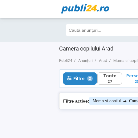
publi
24
.ro
Toate
Perso
Filtre
2
27
25
Camera copilului Arad
Publi24
Anunțuri
Arad
Mama si copil
Toate
Pers
Filtre
2
27
2
→
Filtre active:
Mama si copilul
Came