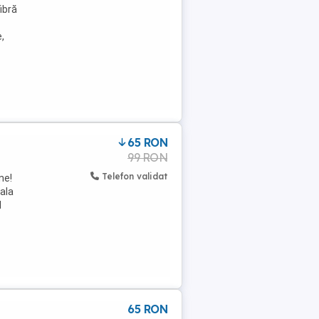
ibră
,
65 RON
99 RON
Telefon validat
ne!
nala
l
65 RON