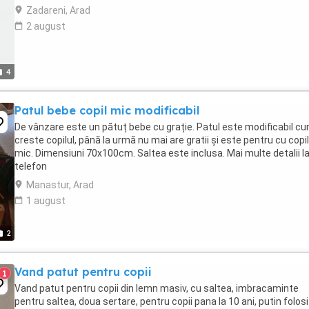
Zadareni, Arad
2 august
4
Patul bebe copil mic modificabil
De vânzare este un pătuț bebe cu grație. Patul este modificabil c
creste copilul, până la urmă nu mai are gratii și este pentru cu copil
mic. Dimensiuni 70x100cm. Saltea este inclusa. Mai multe detalii l
telefon
Manastur, Arad
1 august
2
Vand patut pentru copii
1
Vand patut pentru copii din lemn masiv, cu saltea, imbracaminte
pentru saltea, doua sertare, pentru copii pana la 10 ani, putin folosi