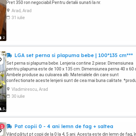
Pret 350 ron negociabil.Pentru detalii sunati la nr.
Arad, Arad
31 iulie
2
LGA set perna si plapuma bebe | 100*135 cm***
Set perna si plapuma bebe. Lenjeria contine 2 piese: Dimensiunea
pentru plapuma este de 100 x 135 cm. Dimensiunea perna 40 x 60 
Ambele produse au culoarea alb. Materialele din care sunt
confectionate aceste lenjerii sunt de cea mai buna calitate. *prod
import Germania. *stare buna. produs utilizat. NU ...
Vladimirescu, Arad
30 iulie
5
Pat copii 0 - 4 ani lemn de fag + saltea
1
Vând pătuț pt copii de la 0 la 4, 5 ani. Acesta este din lemn de fag, î