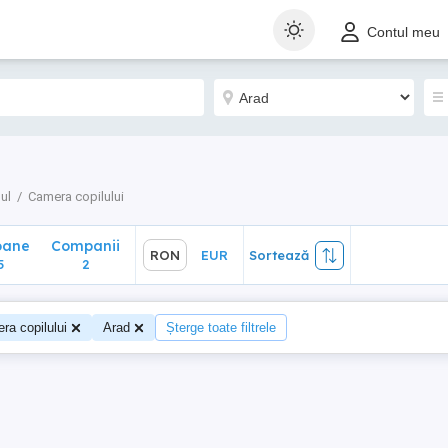
ane
Companii
RON
EUR
Sortează
Contul meu
2
ul
Camera copilului
oane
Companii
RON
EUR
Sortează
5
2
ra copilului
Arad
Șterge toate filtrele