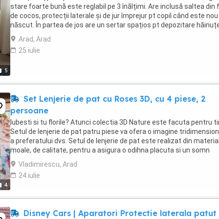
stare foarte bună este reglabil pe 3 înălțimi. Are inclusă saltea din f
de cocos, protecții laterale și de jur împrejur pt copil când este nou
născut. În partea de jos are un sertar spațios pt depozitare hăinuțe
accesorii bebe. De ...
Arad, Arad
25 iulie
5
Set Lenjerie de pat cu Roses 3D, cu 4 piese, 2
persoane
Iubesti si tu florile? Atunci colectia 3D Nature este facuta pentru ti
Setul de lenjerie de pat patru piese va ofera o imagine tridimensio
a preferatului dvs. Setul de lenjerie de pat este realizat din materia
moale, de calitate, pentru a asigura o odihna placuta si un somn
perfect. Continut: ...
Vladimirescu, Arad
24 iulie
4
Disney Cars | Aparatori Protectie laterala patut