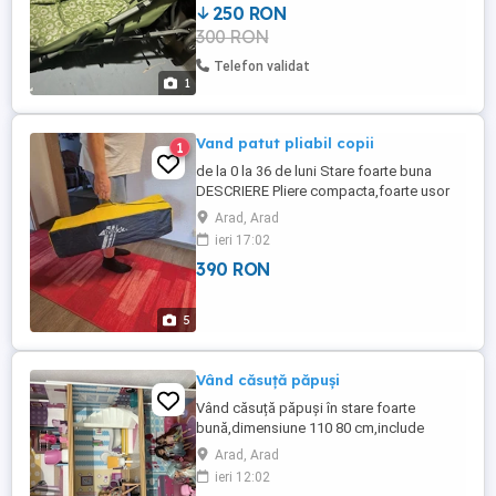
250 RON
300 RON
Telefon validat
1
Vand patut pliabil copii
1
de la 0 la 36 de luni Stare foarte buna
DESCRIERE Pliere compacta,foarte usor
de realizat DIMENSIUNI ȘI GREUTĂȚI
Arad, Arad
Deschis : L 126,5 L 66,5 H 75 cm. Pliat : L
ieri 17:02
20,5 L 20,5 H 75 cm. 7,2 kg. Regulament
390 RON
european de referință: EN 716-1 2 Nu
contine saltea,are doar intaritura pentru
saltea Test ...
5
Vând căsuță păpuși
Vând căsuță păpuși în stare foarte
bună,dimensiune 110 80 cm,include
jucării+păpuși cadou+jucării plus cadou.
Arad, Arad
ieri 12:02