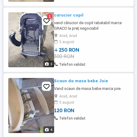
...
carucior copil
1
vand cărucior de copil rabatabil marca
GRACO la preț negociabil
Arad, Arad
5 august
250 RON
300 RON
5
Telefon validat
Scaun da masa bebe Joie
Vand scaun de masa bebe marca joie.
Arad, Arad
5 august
120 RON
Telefon validat
4