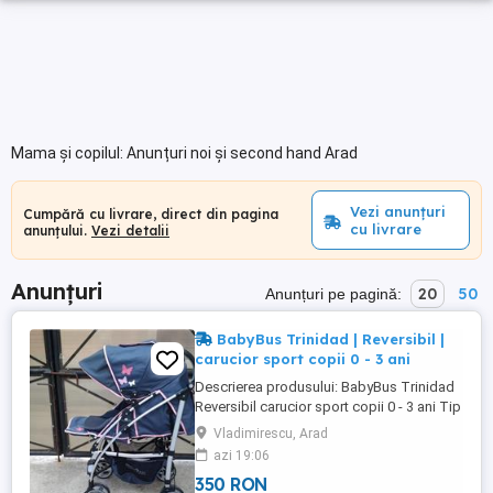
Mama și copilul: Anunțuri noi și second hand Arad
Vezi anunțuri
Cumpără cu livrare, direct din pagina
cu livrare
anunțului.
Vezi detalii
Anunțuri
20
50
Anunțuri pe pagină:
BabyBus Trinidad | Reversibil |
carucior sport copii 0 - 3 ani
Descrierea produsului: BabyBus Trinidad
Reversibil carucior sport copii 0 - 3 ani Tip
carucior Carucior sport Carucior pliabil Da
Vladimirescu, Arad
*husa dubla pentru confort maxim.
azi 19:06
Producator: BabyBus Model: Trinidad
350 RON
Caracteristici Plierea este usoata stil