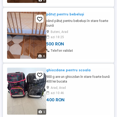
2
pătuț pentru bebeluși
vând pătuț pentru bebeluși în stare foarte
bună
Buteni, Arad
azi 18:25
500 RON
Telefon validat
4
ghiozdane pentru scoala
900 g are un ghiozdan în stare foarte bună
400 lei bucata
Arad, Arad
azi 10:46
400 RON
1