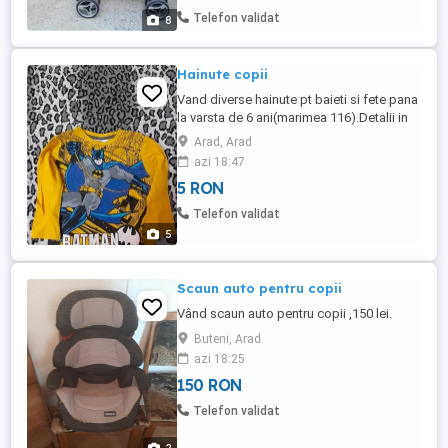
umbrela. Cu maner reglabil pe inaltime.
Telefon validat
8
Spatar cu 3 pozitii ...
Hainute copii
Vand diverse hainute pt baieti si fete pana
la varsta de 6 ani(marimea 116).Detalii in
privat.
Arad, Arad
azi 18:47
5 RON
Telefon validat
5
Scaun auto pentru copii
Vând scaun auto pentru copii ,150 lei.
Buteni, Arad
azi 18:25
150 RON
Telefon validat