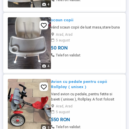
Telefon validat
4
scaun copii
vând scaun copii de luat masa,stare buna
Arad, Arad
5 august
50 RON
Telefon validat
4
Avion cu pedale pentru copii
Rollplay ( unisex )
Vand avion cu pedale, pentru fetite si
baieti ( unisex ), Rollplay. A fost folosit
ocazional, recomandata copiilor cu varsta
Arad, Arad
intre 18 luni si 5 ani. Aceast avion o sa
5 august
devina jucaria preferata a copilului dvs.
550 RON
Potrivita atat pentru fete cat si pentru
baieti. Poate fi utilizata atat in interior cat si
Telefon validat
5