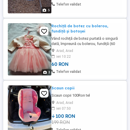
Telefon validat
5
Rochiță de botez cu bolerou,
fundiță și botoșei
Vând rochiță de botez purtată o singură
dată, împreună cu bolerou, fundiță (60
ron) și botoșei (30 ron).
Arad, Arad
ieri 10:22
60 RON
Telefon validat
3
Scaun copii
Scaun copii 100Ron tel
Arad, Arad
ieri 07:50
100 RON
199 RON