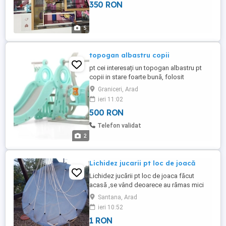
350 RON
5
topogan albastru copii
pt cei interesați un topogan albastru pt
copii in stare foarte bună, folosit
aproximativ 5 luni de un baietel de 1 an
Graniceri, Arad
jumate,,,se vinde din lipsa de spatiu,,
ieri 11:02
500 RON
Telefon validat
2
Lichidez jucarii pt loc de joacă
Lichidez jucării pt loc de joaca făcut
acasă ,se vând deoarece au rămas mici
Cuib tip leagan 250 lei căsuța făcută din
Santana, Arad
paleti 300lei trotineta 100 lei role baieti 90
ieri 10:52
lei
1 RON