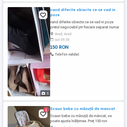
vand diferite obiecte ce se vad in
poze
vand diferite obiecte ce se vad in poze
pretul negociabil ptr fiecare separat numai
ptr petsoane care intradevar au nevoie
Arad, Arad
azi 09:30
150 RON
Telefon validat
5
Scaun bebe cu măsuță de mancat
1
Scaun bebe cu măsuță de mâncat, se
poate ajusta înălțimea. Preț 150 ron