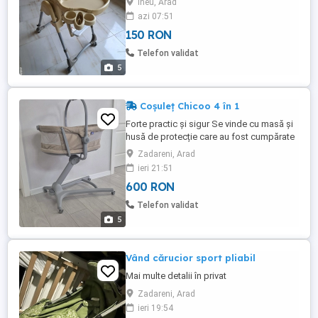
Ineu, Arad
azi 07:51
150 RON
Telefon validat
5
Coșuleț Chicoo 4 în 1
Forte practic și sigur Se vinde cu masă și
husă de protecție care au fost cumpărate
separat Mai multe detalii în privat
Zadareni, Arad
ieri 21:51
600 RON
Telefon validat
5
Vând cărucior sport pliabil
Mai multe detalii în privat
Zadareni, Arad
ieri 19:54