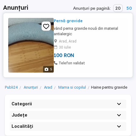
Anunțuri
20
50
Anunțuri pe pagină:
Pernă gravide
vând perna gravide nouă din material
antialergic
Arad, Arad
30 iulie
100 RON
Telefon validat
5
Publi24
Anunțuri
Arad
Mama si copilul
Haine pentru gravide
Categorii
Județe
Localități